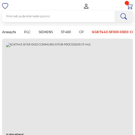
Anasayfa
PLC
SIEMENS
S7-400
CP
6GK7443-5F