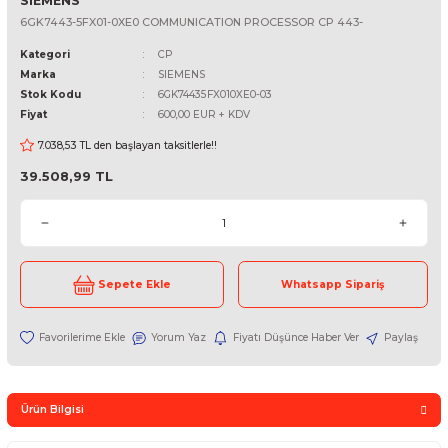
SIEMENS
6GK7443-5FX01-0XE0 COMMUNICATION PROCESSOR CP 443-
Kategori
CP
Marka
SIEMENS
Stok Kodu
6GK74435FX010XE0-03
Fiyat
600,00 EUR + KDV
7.038,53 TL den başlayan taksitlerle!!
39.508,99 TL
Sepete Ekle
Whatsapp Sipari