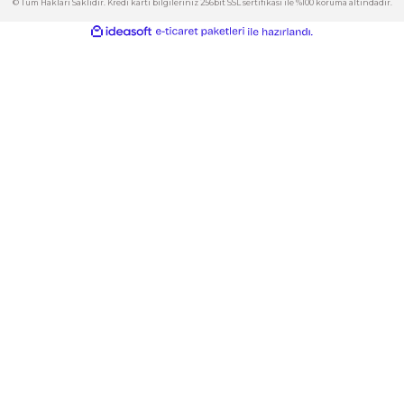
Kategoriler
Gönder
E-Bülten
İndirimlerden ve Yeni Ürünlerden Haberdar Olun!
© Tüm Hakları Saklıdır. Kredi kartı bilgileriniz 256bit SSL sertifikası ile %100 korum
ideasoft
ile
e-