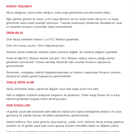
Yorum Yaz
Fiyatı Düşünce Haber Ver
Ürün Bilgisi
KARGO TESLİMATI
Almış olduğunuz ürünü teslim aldığınız anda kargo görevlisinin yanında kontrol ediniz.
Eğer pakette görünür bir hasar, yırtık veya deforme var ise ürünü teslim almayınız ve
görevlisine hasar tespit tutanağı tutturunuz. Tutanak tutulmayan ürünlerinde oluşabile
ve hasarlara firmamız sorumluluk kabul etmemektedir.
ÜRÜN BİLGİ
Ürün fatura tarihinden itibaren 1 yıl PLC Merkezi garantilidir.
Ürün sıfır kutusu açıktır. Ürün kullanılmamıştır.
Sisteme takılan kullanılan ürünlerin iadesi mümkün değildir. Bu ürünlerin değişimi yapıla
Ürünü ile ilgili PLC Merkezi destek olacaktır. PLC Merkezi sadece satmış olduğu ürü
garantisini vermektedir. Ürünün takıldığı Sistemde olan sorunlar firmamız kapsamına
girmemektedir.
Sistemden, montajdan, elektrik dalgalanmalarından ve kullanıcı hatasından firmamız 