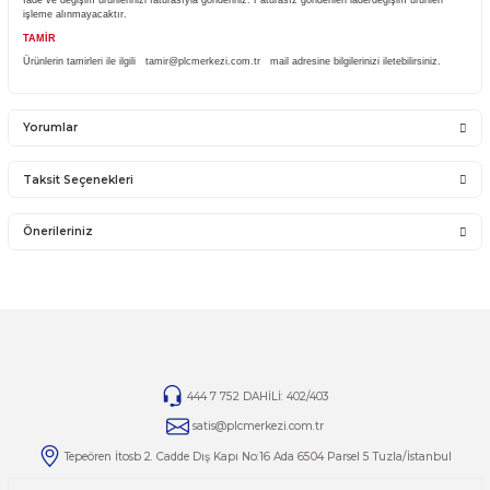
olmayıp bu ürünler garanti kapsamına girmemektedir.
YANLIŞ ÜRÜN ALIMI
Yanlış alımlardan dolayı yapılacak değişim veya iade kargo ücreti size aittir.
İade ve değişim ürünlerini anlaşmalı kargomuz ile gönderiniz. Farklı kargo firması ile v
ödemeli gönderilen kargolar teslim alınmayacaktır.
İADE KOŞULLARI
14 günlük yasal iade süresinde iade edilecek orijinal ürün orijinal ambalajında eksiksiz 
görmemiş bir şekilde faturası ile birlikte gönderilmesi gerekmektedir.
Jelatini kalkmış, flexi zarar görmüş veya kopmuş, çatlak, kırık, deforme olmuş monta
ürünlerin ve 14 günlük yasal iade süresi geçmiş ürünlerin kesinlikle iadesi ve değişimi 
İade ve değişim ürünlerinizi faturasıyla gönderiniz. Faturasız gönderilen iade/değişim ü
işleme alınmayacaktır.
TAMİR
Ürünlerin tamirleri ile ilgili
tamir@plcmerkezi.com.tr
mail adresine bilgilerinizi iletebili
Yorumlar
Taksit Seçenekleri