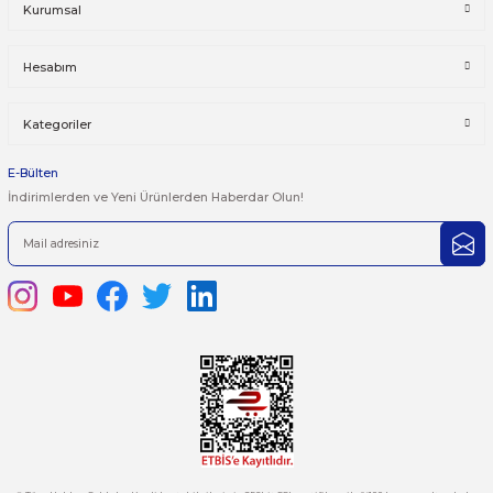
Bu ürüne ilk yorumu siz yapın!
Önerileriniz
Yorum Yaz
Bu ürünün fiyat bilgisi, resim, ürün açıklamalarında ve diğer kon
yetersiz gördüğünüz noktaları öneri formunu kullanarak tarafımı
iletebilirsiniz.
Görüş ve önerileriniz için teşekkür ederiz.
Ürün resmi kalitesiz, bozuk veya görüntülenemiyor.
444 7 752 DAHİLİ: 402/403
Ürün açıklamasında eksik bilgiler bulunuyor.
satis@plcmerkezi.com.tr
Ürün bilgilerinde hatalar bulunuyor.
Tepeören İtosb 2. Cadde Dış Kapı No:16 Ada 6504 Parsel 5 Tuzla/İ
Ürün fiyatı diğer sitelerden daha pahalı.
Bu ürüne benzer farklı alternatifler olmalı.
Kurumsal
Hesabım