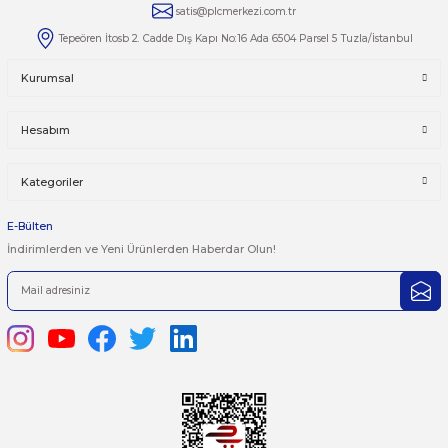
Yorumlar
Taksit Seçenekleri
Bu ürüne ilk yorumu siz yapın!
Önerileriniz
Yorum Yaz
Bu ürünün fiyat bilgisi, resim, ürün açıklamalarında ve diğer kon
yetersiz gördüğünüz noktaları öneri formunu kullanarak tarafımı
iletebilirsiniz.
Görüş ve önerileriniz için teşekkür ederiz.
Ürün resmi kalitesiz, bozuk veya görüntülenemiyor.
444 7 752 DAHİLİ: 402/403
Ürün açıklamasında eksik bilgiler bulunuyor.
satis@plcmerkezi.com.tr
Ürün bilgilerinde hatalar bulunuyor.
Tepeören İtosb 2. Cadde Dış Kapı No:16 Ada 6504 Parsel 5 Tuzla/İ
Ürün fiyatı diğer sitelerden daha pahalı.
Bu ürüne benzer farklı alternatifler olmalı.
Kurumsal