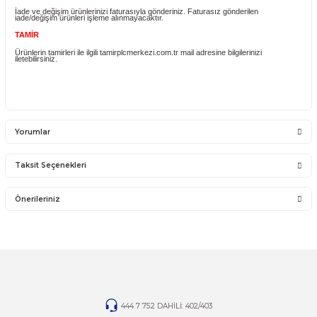
YANLIŞ ÜRÜN ALIMI
Yanlış alımlardan dolayı yapılacak değişim veya iade kargo ücreti size aittir
İade ve değişim ürünlerini anlaşmalı kargomuz ile gönderiniz. Farklı kargo f
ve karşı ödemeli gönderilen kargolar teslim alınmayacaktır.
İADE KOŞULLARI
14 günlük yasal iade süresinde iade edilecek orijinal ürün orijinal ambalajın
eksiksiz ve zarar görmemiş bir şekilde faturası ile birlikte gönderilmesi
gerekmektedir.
Jelatini kalkmış, flexi zarar görmüş veya kopmuş, çatlak, kırık, deforme o
montaj yapılmış ürünlerin ve 14 günlük yasal iade süresi geçmiş ürünlerin k
iadesi ve değişimi yoktur.
İade ve değişim ürünlerinizi faturasıyla gönderiniz. Faturasız gönderilen
iade/değişim ürünleri işleme alınmayacaktır.
TAMİR
Ürünlerin tamirleri ile ilgili tamirplcmerkezi.com.tr mail adresine bilgilerinizi
iletebilirsiniz.