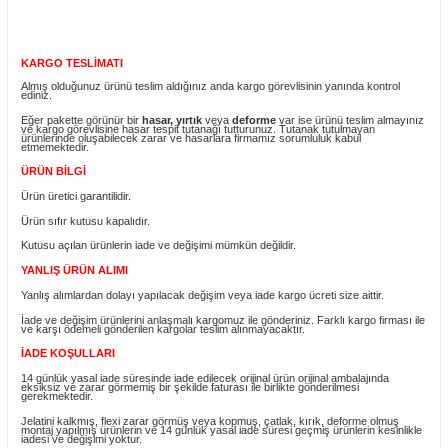
Yorum Yaz
Fiyatı Düşünce Haber Ver
Ürün Bilgisi
KARGO TESLİMATI
Almış olduğunuz ürünü teslim aldığınız anda kargo görevlisinin yanında ko
ediniz.
Eğer pakette görünür bir
hasar, yırtık
veya
deforme
var ise ürünü teslim 
ve kargo görevlisine hasar tespit tutanağı tutturunuz. Tutanak tutulmayan
ürünlerinde oluşabilecek zarar ve hasarlara firmamız sorumluluk kabul
etmemektedir.
ÜRÜN BİLGİ
Ürün üretici garantilidir.
Ürün sıfır kutusu kapalıdır.
Kutusu açılan ürünlerin iade ve değişimi mümkün değildir.