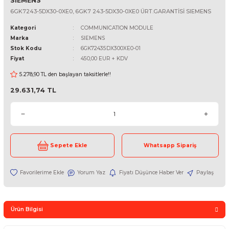
SIEMENS
6GK7243-5DX30-0XE0, 6GK7 243-5DX30-0XE0 ÜRT.GARANTİSİ S
Kategori
COMMUNICATION MODULE
Marka
SIEMENS
Stok Kodu
6GK72435DX300XE0-01
Fiyat
450,00 EUR + KDV
5.278,90 TL den başlayan taksitlerle!!
29.631,74 TL
Sepete Ekle
Whatsapp Sipari