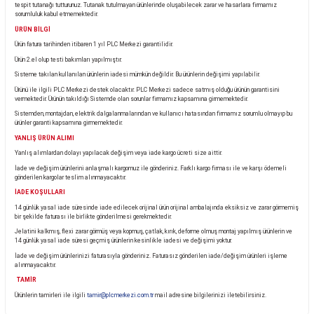
Ürün Bilgisi
KARGO TESLİMATI
Almış olduğunuz ürünü teslim aldığınız anda kargo görevlisinin yanında kontrol ediniz.
Eğer pakette görünür bir hasar, yırtık veya deforme var ise ürünü teslim almayınız ve kargo görevl
tespit tutanağı tutturunuz. Tutanak tutulmayan ürünlerinde oluşabilecek zarar ve hasarlara firm
sorumluluk kabul etmemektedir.
ÜRÜN BİLGİ
Ürün fatura tarihinden itibaren 1 yıl PLC Merkezi garantilidir.
Ürün 2.el olup testi bakımları yapılmıştır.
Sisteme takılan kullanılan ürünlerin iadesi mümkün değildir. Bu ürünlerin değişimi yapılabilir.
Ürünü ile ilgili PLC Merkezi destek olacaktır. PLC Merkezi sadece satmış olduğu ürünün garant
vermektedir. Ürünün takıldığı Sistemde olan sorunlar firmamız kapsamına girmemektedir.
Sistemden, montajdan, elektrik dalgalanmalarından ve kullanıcı hatasından firmamız sorumlu 
ürünler garanti kapsamına girmemektedir.
YANLIŞ ÜRÜN ALIMI
Yanlış alımlardan dolayı yapılacak değişim veya iade kargo ücreti size aittir.
İade ve değişim ürünlerini anlaşmalı kargomuz ile gönderiniz. Farklı kargo firması ile ve karşı