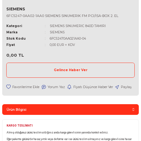
SIEMENS
6FC5247-0AA02-1AA0 SIEMENS SINUMERIK FM PCI/ISA-BOX 2. EL
Kategori
SIEMENS SINUMERIC 840D TAMIRI
Marka
SIEMENS
Stok Kodu
6FC52470AA021AA0-04
Fiyat
0,00 EUR + KDV
0,00 TL
Gelince Haber Ver
Yorum Yaz
Fiyatı Düşünce Haber Ver