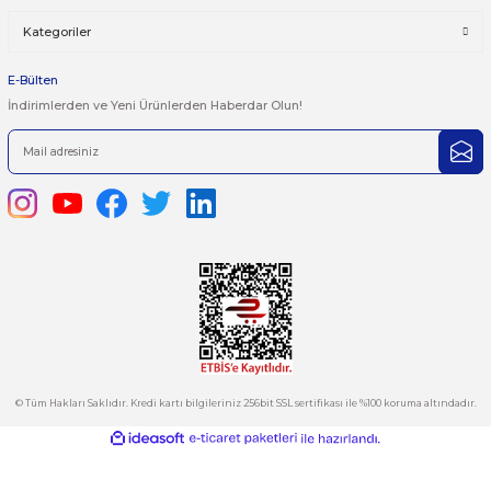
Bu ürünün fiyat bilgisi, resim, ürün açıklamalarında ve diğer kon
yetersiz gördüğünüz noktaları öneri formunu kullanarak tarafımı
iletebilirsiniz.
Görüş ve önerileriniz için teşekkür ederiz.
Ürün resmi kalitesiz, bozuk veya görüntülenemiyor.
444 7 752 DAHİLİ: 402/403
Ürün açıklamasında eksik bilgiler bulunuyor.
satis@plcmerkezi.com.tr
Ürün bilgilerinde hatalar bulunuyor.
Tepeören İtosb 2. Cadde Dış Kapı No:16 Ada 6504 Parsel 5 Tuzla/İ
Ürün fiyatı diğer sitelerden daha pahalı.
Bu ürüne benzer farklı alternatifler olmalı.
Kurumsal
Hesabım
Kategoriler
Gönder
E-Bülten
İndirimlerden ve Yeni Ürünlerden Haberdar Olun!