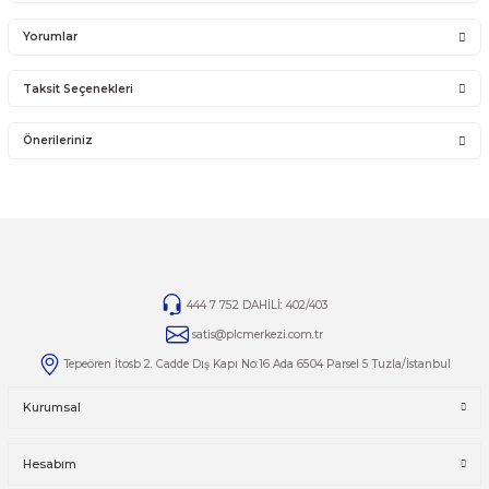
gönderilen kargolar teslim alınmayacaktır.
İADE KOŞULLARI
14 günlük yasal iade süresinde iade edilecek orijinal ürün orijinal ambalajında eksiksiz ve za
bir şekilde faturası ile birlikte gönderilmesi gerekmektedir.
Jelatini kalkmış, flexi zarar görmüş veya kopmuş, çatlak, kırık, deforme olmuş montaj yapılmış ür
14 günlük yasal iade süresi geçmiş ürünlerin kesinlikle iadesi ve değişimi yoktur.
İade ve değişim ürünlerinizi faturasıyla gönderiniz. Faturasız gönderilen iade/değişim ürünler
alınmayacaktır.
TAMİR
Ürünlerin tamirleri ile ilgili
tamir@plcmerkezi.com.tr
mail adresine bilgilerinizi iletebilirsiniz.
Yorumlar
Taksit Seçenekleri
Bu ürüne ilk yorumu siz yapın!
Önerileriniz
Yorum Yaz