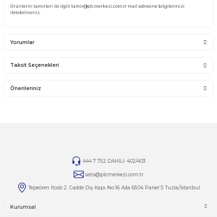
İade ve değişim ürünlerini anlaşmalı kargomuz ile gönderiniz. Farklı kargo firma
karşı ödemeli gönderilen kargolar teslim alınmayacaktır.
İADE KOŞULLARI
14 günlük yasal iade süresinde iade edilecek orijinal ürün orijinal ambalajında e
zarar görmemiş bir şekilde faturası ile birlikte gönderilmesi gerekmektedir.
Jelatini kalkmış, flexi zarar görmüş veya kopmuş, çatlak, kırık, deforme olmuş m
yapılmış ürünlerin ve 14 günlük yasal iade süresi geçmiş ürünlerin kesinlikle iad
değişimi yoktur.
İade ve değişim ürünlerinizi faturasıyla gönderiniz. Faturasız gönderilen iade/
ürünleri işleme alınmayacaktır.
TAMİR
Ürünlerin tamirleri ile ilgili
tamir@plcmerkezi.com.tr
mail adresine bilgileriniz
iletebilirsiniz.
Yorumlar
Taksit Seçenekleri
Bu ürüne ilk yorumu siz yapın!