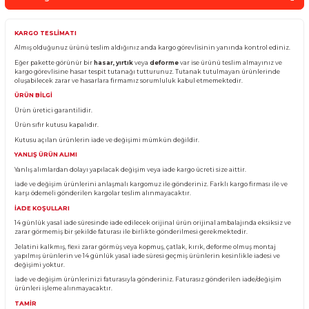
Sepete Ekle
Whatsapp Sipari
Yorum Yaz
Fiyatı Düşünce Haber Ver
Ürün Bilgisi
KARGO TESLİMATI
Almış olduğunuz ürünü teslim aldığınız anda kargo görevlisinin yanında kontro
Eğer pakette görünür bir
hasar, yırtık
veya
deforme
var ise ürünü teslim almay
kargo görevlisine hasar tespit tutanağı tutturunuz. Tutanak tutulmayan ürünl
oluşabilecek zarar ve hasarlara firmamız sorumluluk kabul etmemektedir.
ÜRÜN BİLGİ
Ürün üretici garantilidir.
Ürün sıfır kutusu kapalıdır.
Kutusu açılan ürünlerin iade ve değişimi mümkün değildir.
YANLIŞ ÜRÜN ALIMI
Yanlış alımlardan dolayı yapılacak değişim veya iade kargo ücreti size aittir.