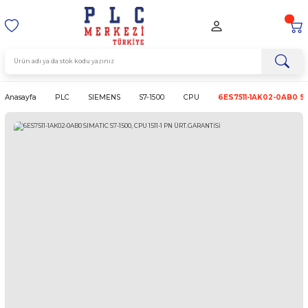
Anasayfa
PLC
SIEMENS
S7-1500
CPU
6ES7511-1A