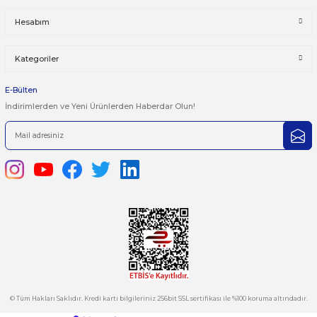
Önerileriniz
Yorum Yaz
Bu ürünün fiyat bilgisi, resim, ürün açıklamalarında ve diğer kon
yetersiz gördüğünüz noktaları öneri formunu kullanarak tarafımı
iletebilirsiniz.
Görüş ve önerileriniz için teşekkür ederiz.
Ürün resmi kalitesiz, bozuk veya görüntülenemiyor.
444 7 752 DAHİLİ: 402/403
Ürün açıklamasında eksik bilgiler bulunuyor.
satis@plcmerkezi.com.tr
Ürün bilgilerinde hatalar bulunuyor.
Tepeören İtosb 2. Cadde Dış Kapı No:16 Ada 6504 Parsel 5 Tuzla/İ
Ürün fiyatı diğer sitelerden daha pahalı.
Bu ürüne benzer farklı alternatifler olmalı.
Kurumsal
Hesabım
Kategoriler
Gönder