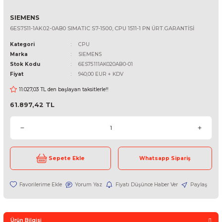
SIEMENS
6ES7511-1AK02-0AB0 SIMATIC S7-1500, CPU 1511-1 PN ÜRT.GARANTİ
Kategori
CPU
Marka
SIEMENS
Stok Kodu
6ES75111AK020AB0-01
Fiyat
940,00 EUR + KDV
11.027,03 TL den başlayan taksitlerle!!
61.897,42 TL