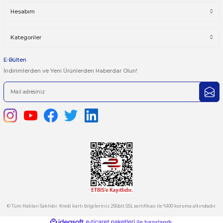
Yorum Yaz
Bu ürünün fiyat bilgisi, resim, ürün açıklamalarında ve diğer kon
yetersiz gördüğünüz noktaları öneri formunu kullanarak tarafımı
iletebilirsiniz.
Görüş ve önerileriniz için teşekkür ederiz.
Ürün resmi kalitesiz, bozuk veya görüntülenemiyor.
444 7 752 DAHİLİ: 402/403
Ürün açıklamasında eksik bilgiler bulunuyor.
satis@plcmerkezi.com.tr
Ürün bilgilerinde hatalar bulunuyor.
Tepeören İtosb 2. Cadde Dış Kapı No:16 Ada 6504 Parsel 5 Tuzla/İ
Ürün fiyatı diğer sitelerden daha pahalı.
Bu ürüne benzer farklı alternatifler olmalı.
Kurumsal
Hesabım
Kategoriler
Gönder