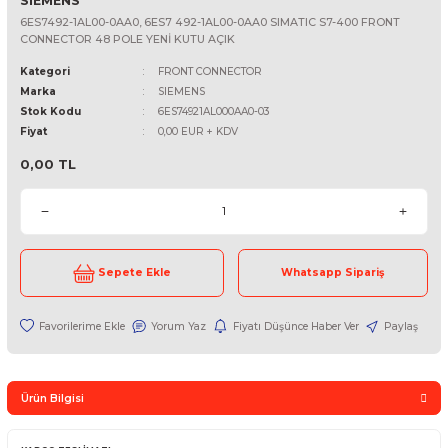
SIEMENS
6ES7492-1AL00-0AA0, 6ES7 492-1AL00-0AA0 SIMATIC S7-400 F
CONNECTOR 48 POLE YENİ KUTU AÇIK
Kategori
FRONT CONNECTOR
Marka
SIEMENS
Stok Kodu
6ES74921AL000AA0-03
Fiyat
0,00 EUR + KDV
0,00 TL
Sepete Ekle
Whatsapp Sipari