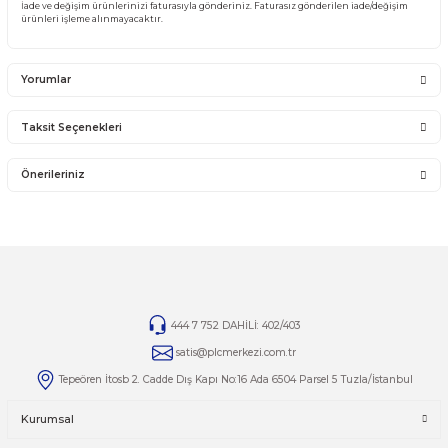
sorumlu olmayıp bu ürünler garanti kapsamına girmemektedir.
YANLIŞ ÜRÜN ALIMI
Yanlış alımlardan dolayı yapılacak değişim veya iade kargo ücreti size aittir.
İade ve değişim ürünlerini anlaşmalı kargomuz ile gönderiniz. Farklı kargo firma
karşı ödemeli gönderilen kargolar teslim alınmayacaktır.
İADE KOŞULLARI
14 günlük yasal iade süresinde iade edilecek orijinal ürün orijinal ambalajında e
zarar görmemiş bir şekilde faturası ile birlikte gönderilmesi gerekmektedir.
Jelatini kalkmış, flexi zarar görmüş veya kopmuş, çatlak, kırık, deforme olmuş m
yapılmış ürünlerin ve 14 günlük yasal iade süresi geçmiş ürünlerin kesinlikle iad
değişimi yoktur.
İade ve değişim ürünlerinizi faturasıyla gönderiniz. Faturasız gönderilen iade/
ürünleri işleme alınmayacaktır.
Yorumlar
Taksit Seçenekleri
Bu ürüne ilk yorumu siz yapın!
Önerileriniz