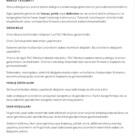
Yorum Yaz
Fiyatı Düşünce Haber Ver
Ürün Bilgisi
KARGO TESLİMATI
Almış olduğunuz ürünü teslim aldığınız anda kargo görevlisinin yanında kontro
Eğer pakette görünür bir
hasar, yırtık
veya
deforme
var ise ürünü teslim almay
kargo görevlisine hasar tespit tutanağı tutturunuz. Tutanak tutulmayan ürünl
oluşabilecek zarar ve hasarlara firmamız sorumluluk kabul etmemektedir.
ÜRÜN BİLGİ
Ürün fatura tarihinden itibaren 1 yıl PLC Merkezi garantilidir.
Ürün 2.el olup testi bakımları yapılmıştır.
Sisteme takılan kullanılan ürünlerin iadesi mümkün değildir. Bu ürünlerin değ
yapılabilir.
Ürünü ile ilgili PLC Merkezi destek olacaktır. PLC Merkezi sadece satmış olduğ
garantisini vermektedir. Ürünün takıldığı Sistemde olan sorunlar firmamız ka
girmemektedir.
Sistemden, montajdan, elektrik dalgalanmalarından ve kullanıcı hatasından f