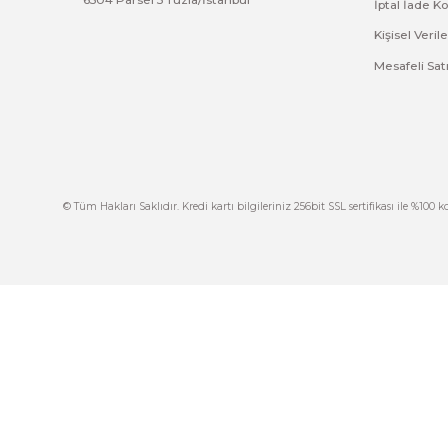
Bu ürünün fiyat bilgisi, resim, ürün açıklamalarında 
Görüş ve önerileriniz için teşekkür ederiz.
Ürün resmi kalitesiz, bozuk veya görüntülenemiyor.
Ürün açıklamasında eksik bilgiler bulunuyor.
Ürün bilgilerinde hatalar bulunuyor.
Ürün fiyatı diğer sitelerden daha pahalı.
Bu ürüne benzer farklı alternatifler olmalı.
İ
444 7 752 DAHİLİ: 402/403
İ
satis@plcmerkezi.com.tr
G
Tepeören İtosb 2. Cadde Dış Kapı No:16 Ada
6504 Parsel 5 Tuzla/İstanbul
İ
K
M