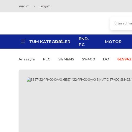
Yardım
İletişim
END.
TÜM KATEGORİLER
CNC
MO
PC
Anasayfa
PLC
SIEMENS
S7-400
DO