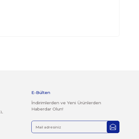
ürünler garanti kapsamına girmemektedir.
derilen kargolar teslim alınmayacaktır.
r şekilde faturası ile birlikte gönderilmesi gerekmektedir.
 14 günlük yasal iade süresi geçmiş ürünlerin kesinlikle iade
mayacaktır.