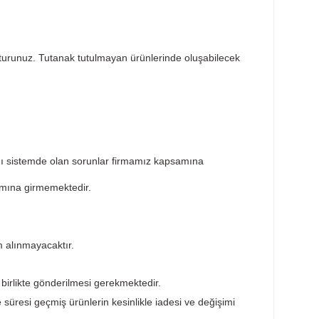
Taksit Seçenekleri
Öneril
sar tespit tutanağı tutturunuz. Tutanak tutulmayan ürünlerin
ktedir. Ürünün takıldığı sistemde olan sorunlar firmamız ka