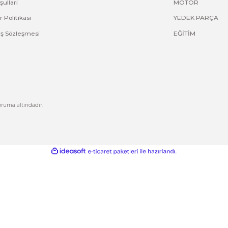
ve diğer konularda yetersiz gördüğünüz noktaları öneri formunu kullana
Bu ürüne ilk yorumu siz yapın!
Yorum Yaz
Kurumsal
Hesabım
Hakkımızda
Yeni Üyelik
letişim
Üye Girişi
letişim Formu
Şifremi Unuttum
izlilik ve Güvenlik
Kargo Takip
Gönder
ptal İade Koşullari
işisel Veriler Politikası
esafeli Satış Sözleşmesi