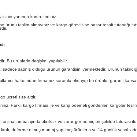
Yorumlar
argo görevlisinin yanında kontrol ediniz.
eforme var ise ürünü teslim almayınız ve kargo görevlisine ha
 etmemektedir.
i garantilidir.
kün değildir. Bu ürünlerin değişimi yapılabilir.
. PLC Merkezi sadece satmış olduğu ürünün garantisini verme