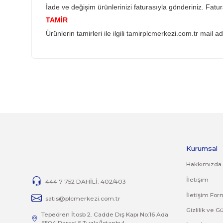
Sistemden, montajdan, elektrik dalgalanmalar
YANLIŞ ÜRÜN ALIMI
Yanlış alımlardan dolayı yapılacak değişim veya
İade ve değişim ürünlerini anlaşmalı kargomuz 
İADE KOŞULLARI
14 günlük yasal iade süresinde iade edilecek or
Jelatini kalkmış, flexi zarar görmüş veya kopm
yoktur.
İade ve değişim ürünlerinizi faturasıyla gönde
TAMİR
Ürünlerin tamirleri ile ilgili
tamirplcmerkezi.com