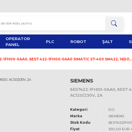
OPERATOR
TOR
PLC
ROBOT
PANEL
6ES7422-1FH00-0AA0, 6ES7 422-1FH00-0AA0 SIMATIC S
SIEMEN
6ES7422-1
AC120/230
Kategori