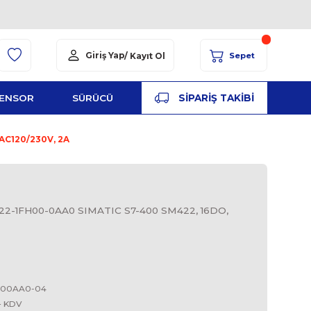
Giriş Yap
/ Kayıt Ol
YED
ŞALT
SENSOR
SÜRÜCÜ
PA
7-400 SM422, 16DO, AC120/230V, 2A
S
FH00-0AA0, 6ES7 422-1FH00-0AA0 SIMATIC S7-400 S
V, 2A
DO