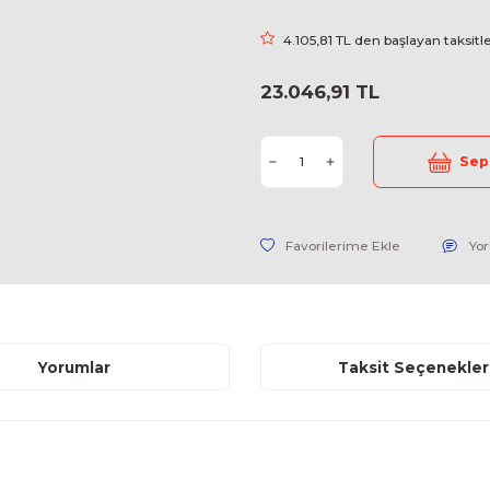
Marka
Stok Kodu
Fiyat
4.105,81 
23.046,9