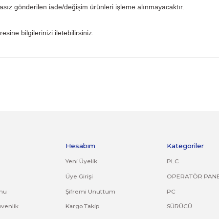
ından ve kullanıcı hatasından firmamız sorumlu olmayıp bu 
 iade kargo ücreti size aittir.
ile gönderiniz. Farklı kargo firması ile ve karşı ödemeli gön
ijinal ürün orijinal ambalajında eksiksiz ve zarar görmemiş bi
uş, çatlak, kırık, deforme olmuş montaj yapılmış ürünlerin ve
riniz. Faturasız gönderilen iade/değişim ürünleri işleme alın
.tr
mail adresine bilgilerinizi iletebilirsiniz
.