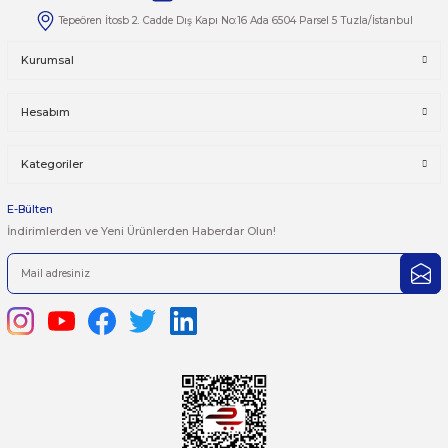
Taksit Seçenekleri
Bu ürüne ilk yorumu siz yapın!
Önerileriniz
Yorum Yaz
Bu ürünün fiyat bilgisi, resim, ürün açıklamalarında ve diğer kon
yetersiz gördüğünüz noktaları öneri formunu kullanarak tarafımı
iletebilirsiniz.
Görüş ve önerileriniz için teşekkür ederiz.
Ürün resmi kalitesiz, bozuk veya görüntülenemiyor.
444 7 752 DAHİLİ: 402/403
Ürün açıklamasında eksik bilgiler bulunuyor.
satis@plcmerkezi.com.tr
Ürün bilgilerinde hatalar bulunuyor.
Tepeören İtosb 2. Cadde Dış Kapı No:16 Ada 6504 Parsel 5 Tuzla/İ
Ürün fiyatı diğer sitelerden daha pahalı.
Bu ürüne benzer farklı alternatifler olmalı.
Kurumsal