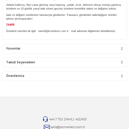
Ürünü ile ilgili PLC Merkezi destek olacaktır. PLC Merkezi sadece satmış olduğu ürü
garantisini vermektedir. Ürünün takıldığı Sistemde olan sorunlar firmamız kapsamına
girmemektedir.
Sistemden, montajdan, elektrik dalgalanmalarından ve kullanıcı hatasından firmamız 
olmayıp bu ürünler garanti kapsamına girmemektedir.
YANLIŞ ÜRÜN ALIMI
Yanlış alımlardan dolayı yapılacak değişim veya iade kargo ücreti size aittir.
İade ve değişim ürünlerini anlaşmalı kargomuz ile gönderiniz. Farklı kargo firması ile v
ödemeli gönderilen kargolar teslim alınmayacaktır.
İADE KOŞULLARI
14 günlük yasal iade süresinde iade edilecek orijinal ürün orijinal ambalajında eksiksiz 
görmemiş bir şekilde faturası ile birlikte gönderilmesi gerekmektedir.
Jelatini kalkmış, flexi zarar görmüş veya kopmuş, çatlak, kırık, deforme olmuş monta
ürünlerin ve 14 günlük yasal iade süresi geçmiş ürünlerin kesinlikle iadesi ve değişimi 
İade ve değişim ürünlerinizi faturasıyla gönderiniz. Faturasız gönderilen iade/değişim ü
işleme alınmayacaktır.
TAMİR
Ürünlerin tamirleri ile ilgili
tamir@plcmerkezi.com.tr
mail adresine bilgilerinizi iletebili
Yorumlar