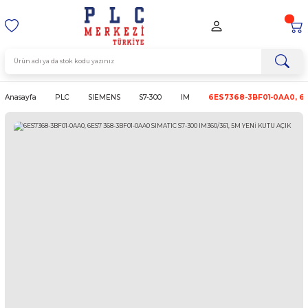
Anasayfa
PLC
SIEMENS
S7-300
IM
6ES7368-3BF0