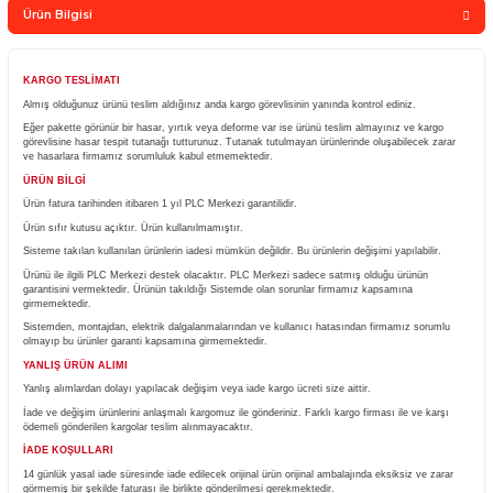
Sepete Ekle
Whatsapp Sipari
Yorum Yaz
Fiyatı Düşünce Haber Ver
Ürün Bilgisi
KARGO TESLİMATI
Almış olduğunuz ürünü teslim aldığınız anda kargo görevlisinin yanında kontrol ediniz.
Eğer pakette görünür bir hasar, yırtık veya deforme var ise ürünü teslim almayınız ve
görevlisine hasar tespit tutanağı tutturunuz. Tutanak tutulmayan ürünlerinde oluşabile
ve hasarlara firmamız sorumluluk kabul etmemektedir.
ÜRÜN BİLGİ
Ürün fatura tarihinden itibaren 1 yıl PLC Merkezi garantilidir.
Ürün sıfır kutusu açıktır. Ürün kullanılmamıştır.
Sisteme takılan kullanılan ürünlerin iadesi mümkün değildir. Bu ürünlerin değişimi yapıla