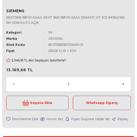
SIEMENS
6ES7368-3BF01-0AA0, 6ES7 368-3BF01-0AA0 SIMATIC S7-300 IM360
5M YENİ KUTU AÇIK
Kategori
IM
Marka
SIEMENS
Stok Kodu
6ES73683BF010AA0-03
Fiyat
200,00 EUR + KDV
2.346,18 TL den başlayan taksitlerle!!
13.169,66 TL