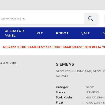
OPERATOR
TOR
PLC
ROBOT
PANEL
16 DO
6ES7322-1HH01-0AA0, 6ES7 322-1HH01-0AA0 S
SIEMEN
6ES7322-1
KAPALI
Kategori