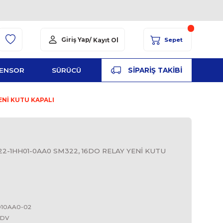
Giriş Yap
/ Kayıt Ol
YED
ŞALT
SENSOR
SÜRÜCÜ
PA
M322, 16DO RELAY YENİ KUTU KAPALI
S
HH01-0AA0, 6ES7 322-1HH01-0AA0 SM322, 16DO RELA
16 DO