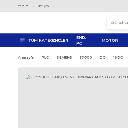
Yardım
İletişim
END.
TÜM KATEGORİLER
CNC
MO
PC
Anasayfa
PLC
SIEMENS
S7-300
DO