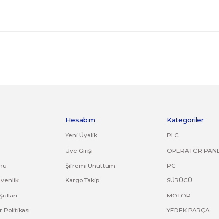
orijinal ambalajında eksiksiz ve zarar görmemiş bir şekilde faturası ile birli
kırık, deforme olmuş montaj yapılmış ürünlerin ve 14 günlük yasal iade süresi
asız gönderilen iade/değişim ürünleri işleme alınmayacaktır.
adresine bilgilerinizi iletebilirsiniz.
ve diğer konularda yetersiz gördüğünüz noktaları öneri formunu kullana
Bu ürüne ilk yorumu siz yapın!