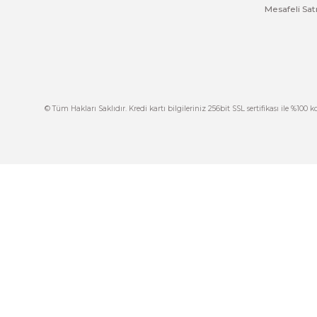
Ürün resmi kalitesiz, bozuk veya görüntülenemiyor.
Ürün açıklamasında eksik bilgiler bulunuyor.
Ürün bilgilerinde hatalar bulunuyor.
Ürün fiyatı diğer sitelerden daha pahalı.
Bu ürüne benzer farklı alternatifler olmalı.
İ
444 7 752 DAHİLİ: 402/403
İ
satis@plcmerkezi.com.tr
G
Tepeören İtosb 2. Cadde Dış Kapı No:16 Ada
6504 Parsel 5 Tuzla/İstanbul
İ
K
M