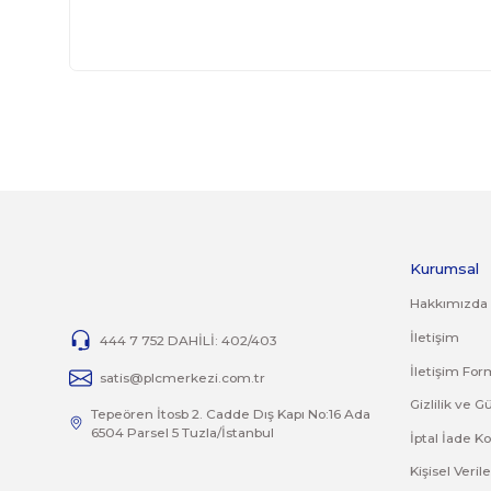
İADE KOŞULLARI
14 günlük yasal iade süresinde iade edilecek orijinal ürün 
Jelatini kalkmış, flexi zarar görmüş veya kopmuş, çatlak, 
İade ve değişim ürünlerinizi faturasıyla gönderiniz. Fatur
TAMİR
Ürünlerin tamirleri ile ilgili
tamir@plcmerkezi.com.tr
mail 
Bu ürünün fiyat bilgisi, resim, ürün açıklamalarında 
Görüş ve önerileriniz için teşekkür ederiz.