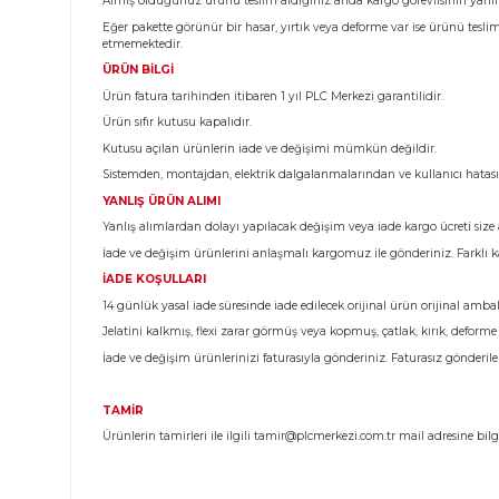
Ürün Bilgisi
KARGO TESLİMATI
Almış olduğunuz ürünü teslim aldığınız anda kargo görev
Eğer pakette görünür bir hasar, yırtık veya deforme var 
etmemektedir.
ÜRÜN BİLGİ
Ürün fatura tarihinden itibaren 1 yıl PLC Merkezi garantili
Ürün sıfır kutusu kapalıdır.
Kutusu açılan ürünlerin iade ve değişimi mümkün değild
Sistemden, montajdan, elektrik dalgalanmalarından ve k
YANLIŞ ÜRÜN ALIMI
Yanlış alımlardan dolayı yapılacak değişim veya iade kargo 
İade ve değişim ürünlerini anlaşmalı kargomuz ile gönderi