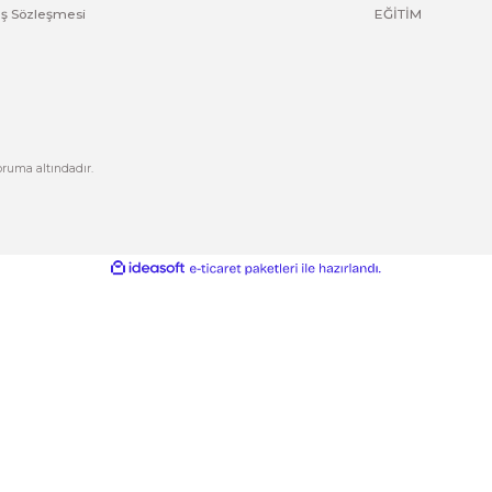
Yorum Yaz
Kurumsal
Hesabım
Hakkımızda
Yeni Üyelik
letişim
Üye Girişi
letişim Formu
Şifremi Unuttum
izlilik ve Güvenlik
Kargo Takip
Gönder
ptal İade Koşullari
işisel Veriler Politikası
esafeli Satış Sözleşmesi