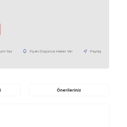
SIEMENS
6ES73221HH010AA0-02
0,00 EUR + KDV
nce Haber Ver
Yorum Yaz
Fiyatı Düşünce Haber V