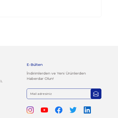
kte gönderilmesi gerekmektedir.
 geçmiş ürünlerin kesinlikle iadesi ve değişimi yoktur.
rak tarafımıza iletebilirsiniz.