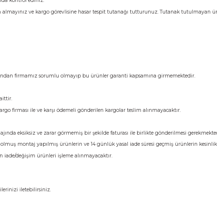
Yorumlar
lisinin yanında kontrol ediniz.
ise ürünü teslim almayınız ve kargo görevlisine hasar tespit tutanağı tuttu
dir.
ir.
ullanıcı hatasından firmamız sorumlu olmayıp bu ürünler garanti kapsamı
ücreti size aittir.
niz. Farklı kargo firması ile ve karşı ödemeli gönderilen kargolar teslim alı