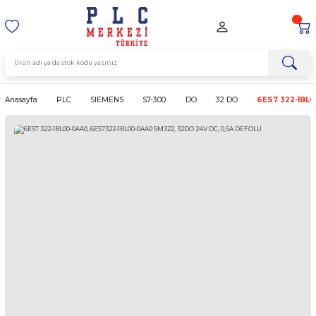
Anasayfa
PLC
SIEMENS
S7-300
DO
32 DO
6E