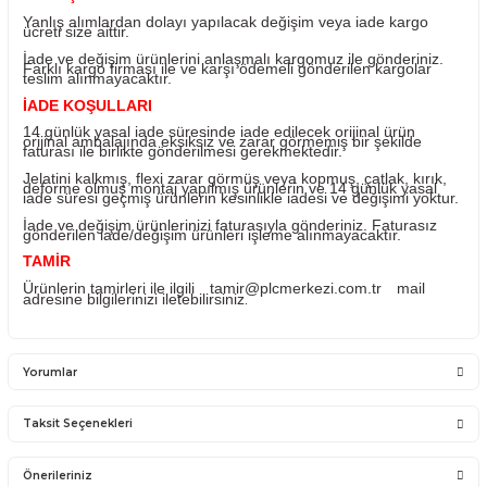
Ürün fatura tarihinden itibaren 1 yıl PLC Merkezi garantili
Ürün 2.el olup, plastiği kırık, kutusu ezik vb… hataları
mevcuttur. Lütfen satın almadan önce firmamız ile iletişi
geçiniz.
Sisteme takılan kullanılan ürünlerin iadesi mümkün değild
ürünlerin değişimi yapılabilir.
Ürünü ile ilgili PLC Merkezi destek olacaktır. PLC Merkez
sadece satmış olduğu ürünün garantisini vermektedir. Ü
takıldığı sistemde olan sorunlar firmamız kapsamına
girmemektedir.
Sistemden, montajdan, elektrik dalgalanmalarından ve ku
hatasından firmamız sorumlu olmayıp bu ürünler garanti
kapsamına girmemektedir.
YANLIŞ ÜRÜN ALIMI
Yanlış alımlardan dolayı yapılacak değişim veya iade ka
ücreti size aittir.
İade ve değişim ürünlerini anlaşmalı kargomuz ile gönder
Farklı kargo firması ile ve karşı ödemeli gönderilen kargo
teslim alınmayacaktır.
İADE KOŞULLARI
14 günlük yasal iade süresinde iade edilecek orijinal ürü
orijinal ambalajında eksiksiz ve zarar görmemiş bir şekil
faturası ile birlikte gönderilmesi gerekmektedir.
Jelatini kalkmış, flexi zarar görmüş veya kopmuş, çatlak, 
deforme olmuş montaj yapılmış ürünlerin ve 14 günlük y