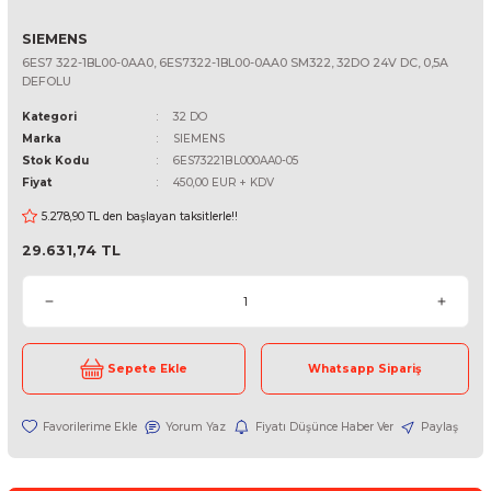
SIEMENS
6ES7 322-1BL00-0AA0, 6ES7322-1BL00-0AA0 SM322, 32DO 24V DC,
DEFOLU
Kategori
32 DO
Marka
SIEMENS
Stok Kodu
6ES73221BL000AA0-05
Fiyat
450,00 EUR + KDV
5.278,90 TL den başlayan taksitlerle!!
29.631,74 TL