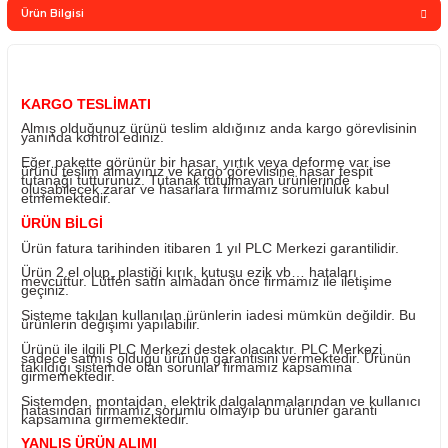
Sepete Ekle
Whatsapp Sipari
Yorum Yaz
Fiyatı Düşünce Haber Ver
Ürün Bilgisi
KARGO TESLİMATI
Almış olduğunuz ürünü teslim aldığınız anda kargo görevl
yanında kontrol ediniz.
Eğer pakette görünür bir hasar, yırtık veya deforme var i
ürünü teslim almayınız ve kargo görevlisine hasar tespit
tutanağı tutturunuz. Tutanak tutulmayan ürünlerinde
oluşabilecek zarar ve hasarlara firmamız sorumluluk kab
etmemektedir.
ÜRÜN BİLGİ