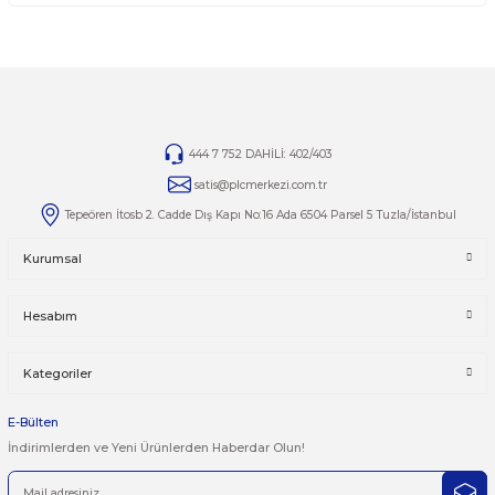
iade süresi geçmiş ürünlerin kesinlikle iadesi ve değişimi 
İade ve değişim ürünlerinizi faturasıyla gönderiniz. Fatur
gönderilen iade/değişim ürünleri işleme alınmayacaktır.
TAMİR
Ürünlerin tamirleri ile ilgili
tamir@plcmerkezi.com.tr
ma
adresine bilgilerinizi iletebilirsiniz
.
Yorumlar
Taksit Seçenekleri
Bu ürüne ilk yorumu siz yapın!
Önerileriniz
Yorum Yaz
Bu ürünün fiyat bilgisi, resim, ürün açıklamalarında ve diğer kon
yetersiz gördüğünüz noktaları öneri formunu kullanarak tarafımı
iletebilirsiniz.
Görüş ve önerileriniz için teşekkür ederiz.