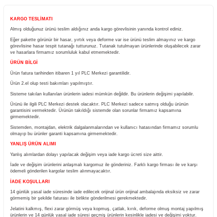
Yorum Yaz
Fiyatı Düşünce Haber Ver
Ürün Bilgisi
KARGO TESLİMATI
Almış olduğunuz ürünü teslim aldığınız anda kargo görevlisinin yanında kontrol ediniz.
Eğer pakette görünür bir hasar, yırtık veya deforme var ise ürünü teslim almayınız ve
görevlisine hasar tespit tutanağı tutturunuz. Tutanak tutulmayan ürünlerinde oluşabile
ve hasarlara firmamız sorumluluk kabul etmemektedir.
ÜRÜN BİLGİ
Ürün fatura tarihinden itibaren 1 yıl PLC Merkezi garantilidir.
Ürün 2.el olup testi bakımları yapılmıştır.
Sisteme takılan kullanılan ürünlerin iadesi mümkün değildir. Bu ürünlerin değişimi yapıla
Ürünü ile ilgili PLC Merkezi destek olacaktır. PLC Merkezi sadece satmış olduğu ürü
garantisini vermektedir. Ürünün takıldığı sistemde olan sorunlar firmamız kapsamına
girmemektedir.