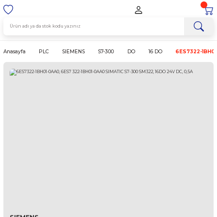
Anasayfa
PLC
SIEMENS
S7-300
DO
16 DO
6E