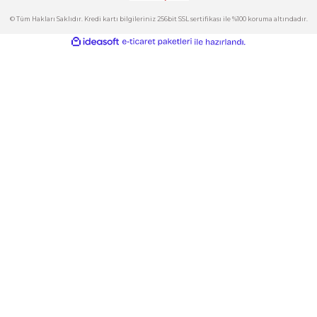
Kategoriler
Gönder
E-Bülten
İndirimlerden ve Yeni Ürünlerden Haberdar Olun!
© Tüm Hakları Saklıdır. Kredi kartı bilgileriniz 256bit SSL sertifikası ile %100 korum