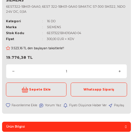
SIEMENS
6ES7322-1BH01-0AA0, 6ES7 322-1BH01-0AA0 SIMATIC S7-300 SM32
24V DC, 0,5A
Kategori
16 DO
Marka
SIEMENS
Stok Kodu
6ES73221BH010AA0-04
Fiyat
300,00 EUR + KDV
3.523,16 TL den başlayan taksitlerle!!
19.776,38 TL
Sepete Ekle
Whatsapp Sipari