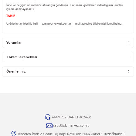
Sistemden, montajdan, elektrik dalgalanmalarından ve kullanıcı hatasından firmamız 
olmayıp bu ürünler garanti kapsamına girmemektedir.
YANLIŞ ÜRÜN ALIMI
Yanlış alımlardan dolayı yapılacak değişim veya iade kargo ücreti size aittir.
İade ve değişim ürünlerini anlaşmalı kargomuz ile gönderiniz. Farklı kargo firması ile v
ödemeli gönderilen kargolar teslim alınmayacaktır.
İADE KOŞULLARI
14 günlük yasal iade süresinde iade edilecek orijinal ürün orijinal ambalajında eksiksiz 
görmemiş bir şekilde faturası ile birlikte gönderilmesi gerekmektedir.
Jelatini kalkmış, flexi zarar görmüş veya kopmuş, çatlak, kırık, deforme olmuş monta
ürünlerin ve 14 günlük yasal iade süresi geçmiş ürünlerin kesinlikle iadesi ve değişimi 
İade ve değişim ürünlerinizi faturasıyla gönderiniz. Faturasız gönderilen iade/değişim ü
işleme alınmayacaktır.
TAMİR
Ürünlerin tamirleri ile ilgili
tamirplcmerkezi.com.tr
mail adresine bilgilerinizi iletebili
Yorumlar