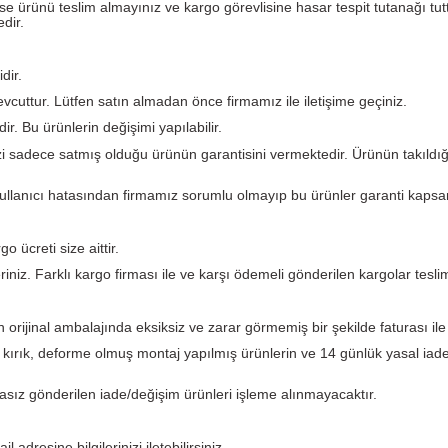
Yorumlar
argo görevlisinin yanında kontrol ediniz.
eforme var ise ürünü teslim almayınız ve kargo görevlisine ha
 etmemektedir.
i garantilidir.
 hataları mevcuttur. Lütfen satın almadan önce firmamız ile il
kün değildir. Bu ürünlerin değişimi yapılabilir.
. PLC Merkezi sadece satmış olduğu ürünün garantisini verme
ından ve kullanıcı hatasından firmamız sorumlu olmayıp bu 