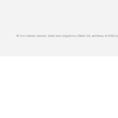
Ürün açıklamasında eksik bilgiler bulunuyor.
Ürün bilgilerinde hatalar bulunuyor.
Ürün fiyatı diğer sitelerden daha pahalı.
Bu ürüne benzer farklı alternatifler olmalı.
İ
444 7 752 DAHİLİ: 402/403
İ
satis@plcmerkezi.com.tr
G
Tepeören İtosb 2. Cadde Dış Kapı No:16 Ada
6504 Parsel 5 Tuzla/İstanbul
İ
K
M