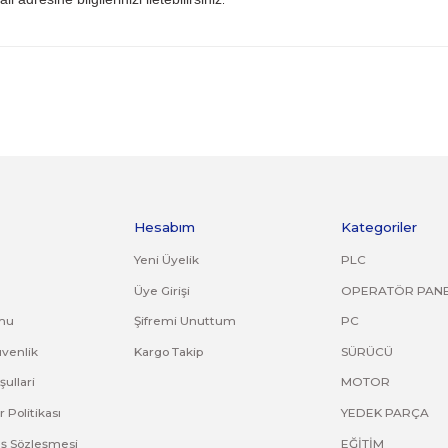
 iade kargo ücreti size aittir.
ile gönderiniz. Farklı kargo firması ile ve karşı ödemeli gön
ijinal ürün orijinal ambalajında eksiksiz ve zarar görmemiş bi
uş, çatlak, kırık, deforme olmuş montaj yapılmış ürünlerin ve
riniz. Faturasız gönderilen iade/değişim ürünleri işleme alın
com.tr
mail adresine bilgilerinizi iletebilirsiniz
.
ve diğer konularda yetersiz gördüğünüz noktaları öneri formunu kullana
Bu ürüne ilk yorumu siz yapın!