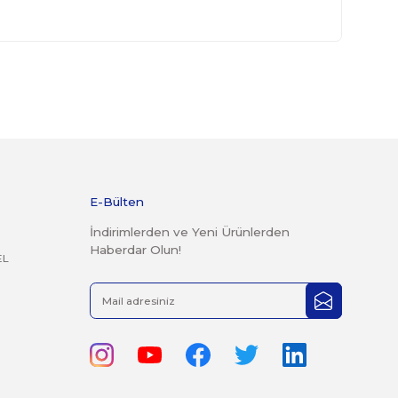
derilen kargolar teslim alınmayacaktır.
r şekilde faturası ile birlikte gönderilmesi gerekmektedir.
 14 günlük yasal iade süresi geçmiş ürünlerin kesinlikle iade
mayacaktır.
rak tarafımıza iletebilirsiniz.