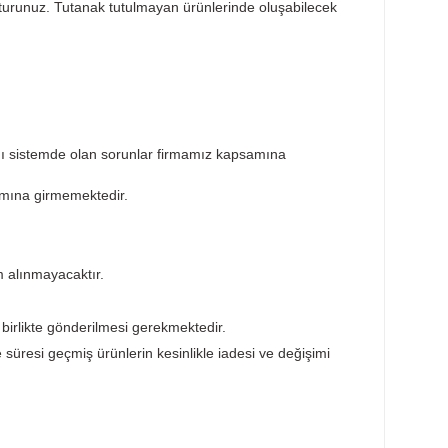
Taksit Seçenekleri
Öneril
sar tespit tutanağı tutturunuz. Tutanak tutulmayan ürünlerin
etişime geçiniz.
ktedir. Ürünün takıldığı sistemde olan sorunlar firmamız ka
ürünler garanti kapsamına girmemektedir.