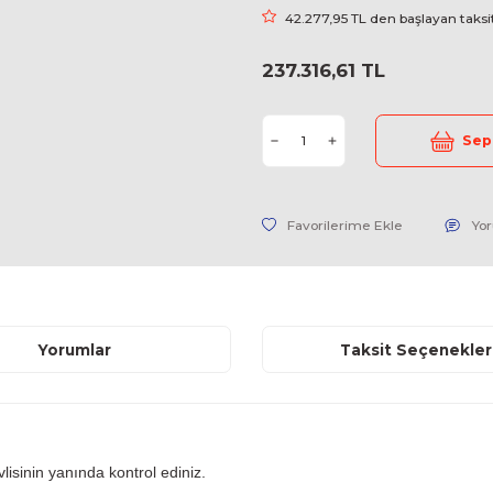
Stok Kodu
Fiyat
42.277,95
237.316,