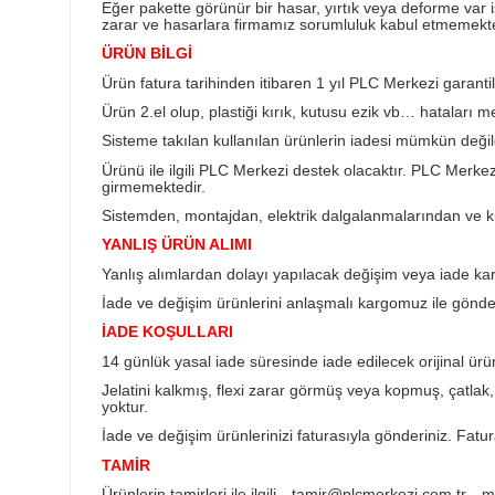
Ürün Bilgisi
KARGO TESLİMATI
Almış olduğunuz ürünü teslim aldığınız anda k
Eğer pakette görünür bir hasar, yırtık veya d
zarar ve hasarlara firmamız sorumluluk kabul
ÜRÜN BİLGİ
Ürün fatura tarihinden itibaren 1 yıl PLC Merkez
Ürün 2.el olup, plastiği kırık, kutusu ezik vb…
Sisteme takılan kullanılan ürünlerin iadesi müm
Ürünü ile ilgili PLC Merkezi destek olacaktır
girmemektedir.
Sistemden, montajdan, elektrik dalgalanmalar
YANLIŞ ÜRÜN ALIMI