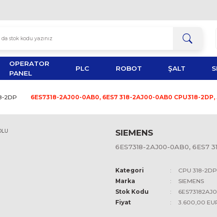
OPERATOR
TOR
PLC
ROBOT
PANEL
CPU 318-2DP
6ES7318-2AJ00-0AB0, 6ES7 318-2AJ0
SIEMEN
6ES7318-2
Kategori
Marka