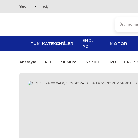
Yardım
İletişim
END.
TÜM KATEGORİLER
CNC
MO
PC
Anasayfa
PLC
SIEMENS
S7-300
CPU