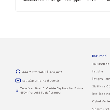
Yanlış alımlardan dolayı yapılacak değişim veya
İade ve değişim ürünlerini anlaşmalı kargomuz 
İADE KOŞULLARI
14 günlük yasal iade süresinde iade edilecek or
Jelatini kalkmış, flexi zarar görmüş veya kopm
yoktur.
İade ve değişim ürünlerinizi faturasıyla gönde
TAMİR
Ürünlerin tamirleri ile ilgili
tamir@plcmerkezi.
Bu ürünün fiyat bilgisi, resim, ürün açıklamalarında 
Görüş ve önerileriniz için teşekkür ederiz.
Ürün resmi kalitesiz, bozuk veya görüntülenemiyor.