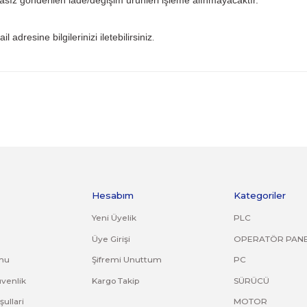
ından ve kullanıcı hatasından firmamız sorumlu olmayıp bu 
 iade kargo ücreti size aittir.
ile gönderiniz. Farklı kargo firması ile ve karşı ödemeli gön
ijinal ürün orijinal ambalajında eksiksiz ve zarar görmemiş bi
uş, çatlak, kırık, deforme olmuş montaj yapılmış ürünlerin ve
riniz. Faturasız gönderilen iade/değişim ürünleri işleme alın
com.tr
mail adresine bilgilerinizi iletebilirsiniz
.
ve diğer konularda yetersiz gördüğünüz noktaları öneri formunu kullana