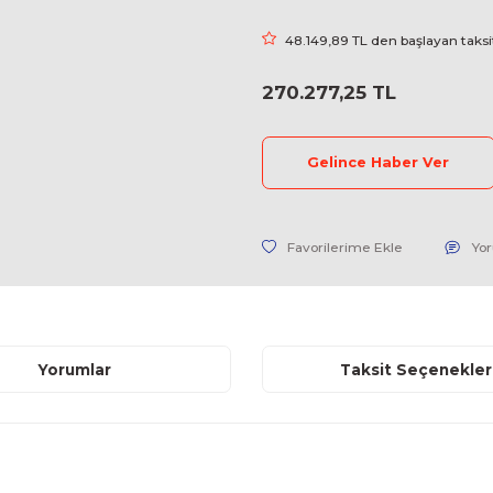
Marka
Stok Kodu
Fiyat
48.149,89
270.277,
Geli