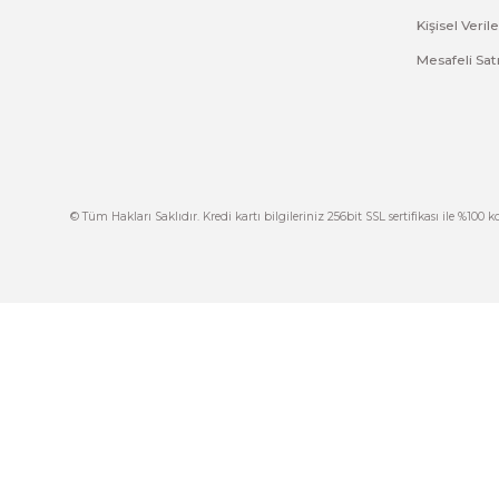
Görüş ve önerileriniz için teşekkür ederiz.
Ürün resmi kalitesiz, bozuk veya görüntülenemiyor.
Ürün açıklamasında eksik bilgiler bulunuyor.
Ürün bilgilerinde hatalar bulunuyor.
Ürün fiyatı diğer sitelerden daha pahalı.
Bu ürüne benzer farklı alternatifler olmalı.
İ
444 7 752 DAHİLİ: 402/403
İ
satis@plcmerkezi.com.tr
G
Tepeören İtosb 2. Cadde Dış Kapı No:16 Ada
6504 Parsel 5 Tuzla/İstanbul
İ
K
M