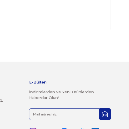
ürünler garanti kapsamına girmemektedir.
derilen kargolar teslim alınmayacaktır.
r şekilde faturası ile birlikte gönderilmesi gerekmektedir.
 14 günlük yasal iade süresi geçmiş ürünlerin kesinlikle iade
mayacaktır.
rak tarafımıza iletebilirsiniz.