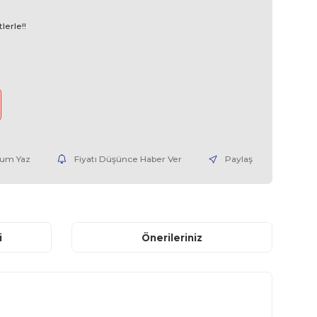
SIEMENS
6ES73172EK130AB0-04
4.100,00 EUR + KDV
 TL den başlayan taksitlerle!!
25 TL
nce Haber Ver
Yorum Yaz
Fiyatı Düşünce Haber V