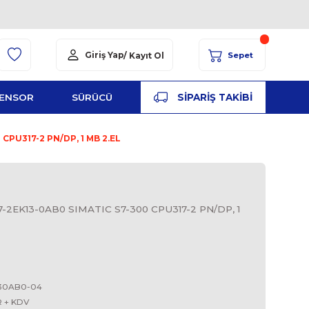
Giriş Yap
/ Kayıt Ol
YED
ŞALT
SENSOR
SÜRÜCÜ
PA
0AB0 SIMATIC S7-300 CPU317-2 PN/DP, 1 MB 2.EL
S
EK13-0AB0, 6ES7 317-2EK13-0AB0 SIMATIC S7-300 CPU
CPU 317-2DP