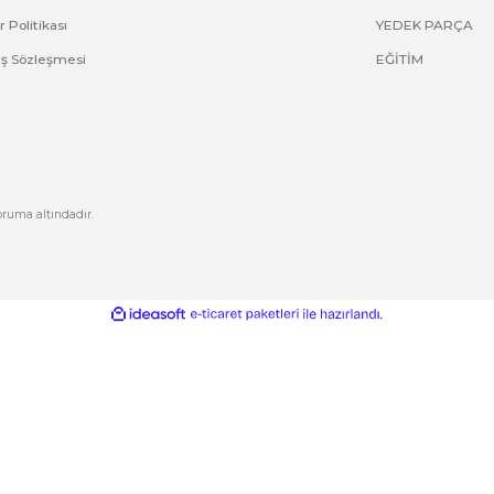
Bu ürüne ilk yorumu siz yapın!
Yorum Yaz
Kurumsal
Hesabım
Hakkımızda
Yeni Üyelik
letişim
Üye Girişi
letişim Formu
Şifremi Unuttum
izlilik ve Güvenlik
Kargo Takip
Gönder
ptal İade Koşullari
işisel Veriler Politikası
esafeli Satış Sözleşmesi