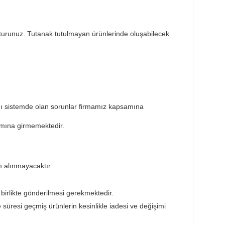
Taksit Seçenekleri
Öneril
sar tespit tutanağı tutturunuz. Tutanak tutulmayan ürünlerin
ktedir. Ürünün takıldığı sistemde olan sorunlar firmamız ka