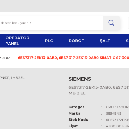
OPERATOR
TOR
PLC
ROBOT
PANEL
CPU 317-2DP
6ES7317-2EK13-0AB0, 6ES7 317-2EK13-
SIEMEN
6ES7317-2
MB 2.EL
Kategori