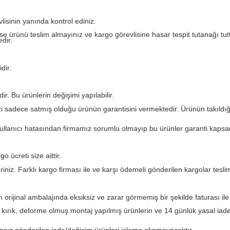
Yorumlar
argo görevlisinin yanında kontrol ediniz.
eforme var ise ürünü teslim almayınız ve kargo görevlisine ha
 etmemektedir.
i garantilidir.
kün değildir. Bu ürünlerin değişimi yapılabilir.
. PLC Merkezi sadece satmış olduğu ürünün garantisini verme