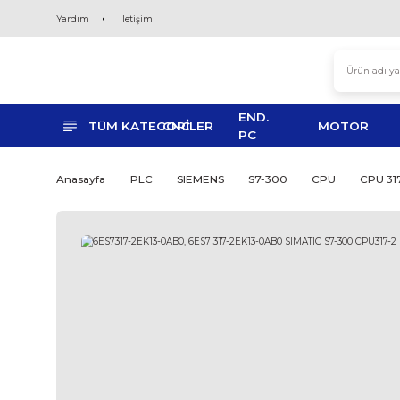
Yardım
İletişim
END.
TÜM KATEGORİLER
CNC
MO
PC
Anasayfa
PLC
SIEMENS
S7-300
CPU