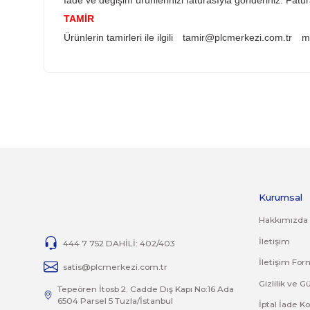
Sistemden, montajdan, elektrik dalgalanmalar
YANLIŞ ÜRÜN ALIMI
Yanlış alımlardan dolayı yapılacak değişim veya
İade ve değişim ürünlerini anlaşmalı kargomuz 
İADE KOŞULLARI
14 günlük yasal iade süresinde iade edilecek or
Jelatini kalkmış, flexi zarar görmüş veya kopm
yoktur.
İade ve değişim ürünlerinizi faturasıyla gönde
TAMİR
Ürünlerin tamirleri ile ilgili
tamir@plcmerkezi.
Bu ürünün fiyat bilgisi, resim, ürün açıklamalarında 