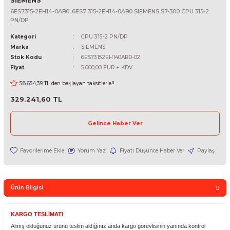
SIEMENS
6ES7315-2EH14-0AB0, 6ES7 315-2EH14-0AB0 SIEMENS S7-300 CPU 
PN/DP
Kategori
CPU 315-2 PN/DP
Marka
SIEMENS
Stok Kodu
6ES73152EH140AB0-02
Fiyat
5.000,00 EUR + KDV
58.654,39 TL den başlayan taksitlerle!!
329.241,60 TL
Gelince Haber Ver
Yorum Yaz
Fiyatı Düşünce Haber Ver