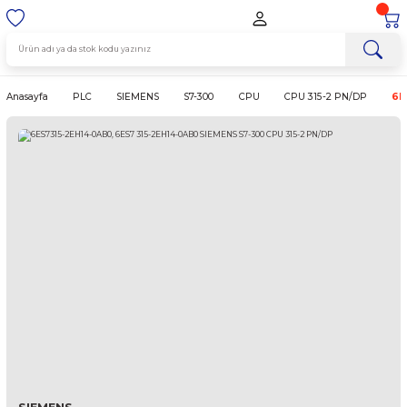
Anasayfa
PLC
SIEMENS
S7-300
CPU
CPU 315-2 P