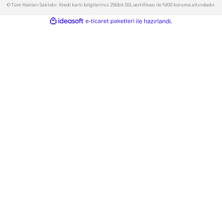
Kategoriler
Gönder
E-Bülten
İndirimlerden ve Yeni Ürünlerden Haberdar Olun!
© Tüm Hakları Saklıdır. Kredi kartı bilgileriniz 256bit SSL sertifikası ile %100 korum
ideasoft
ile
e-