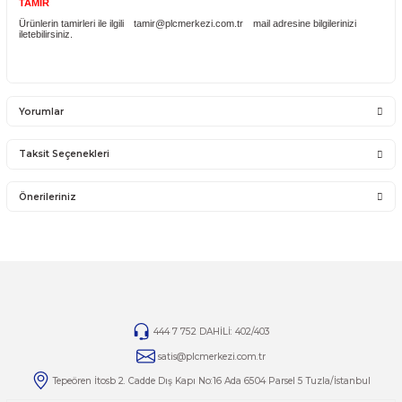
İade ve değişim ürünlerini anlaşmalı kargomuz ile gönderiniz. Farklı kargo f
ve karşı ödemeli gönderilen kargolar teslim alınmayacaktır.
İADE KOŞULLARI
14 günlük yasal iade süresinde iade edilecek orijinal ürün orijinal ambalajın
eksiksiz ve zarar görmemiş bir şekilde faturası ile birlikte gönderilmesi
gerekmektedir.
Jelatini kalkmış, flexi zarar görmüş veya kopmuş, çatlak, kırık, deforme o
montaj yapılmış ürünlerin ve 14 günlük yasal iade süresi geçmiş ürünlerin k
iadesi ve değişimi yoktur.
İade ve değişim ürünlerinizi faturasıyla gönderiniz. Faturasız gönderilen
iade/değişim ürünleri işleme alınmayacaktır.
TAMİR
Ürünlerin tamirleri ile ilgili
tamir@plcmerkezi.com.tr
mail adresine bilgileri
iletebilirsiniz.
Yorumlar
Taksit Seçenekleri