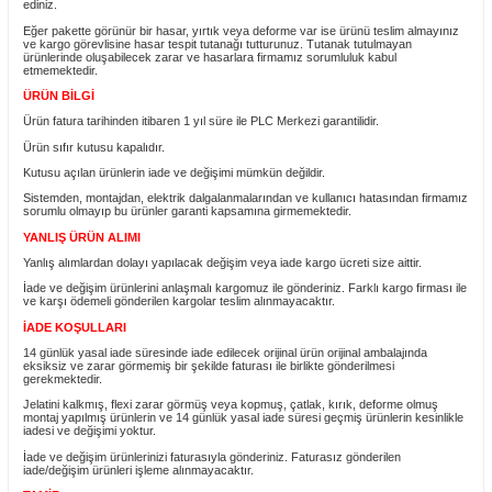
Ürün Bilgisi
KARGO TESLİMATI
Almış olduğunuz ürünü teslim aldığınız anda kargo görevlisinin yanında ko
ediniz.
Eğer pakette görünür bir hasar, yırtık veya deforme var ise ürünü teslim a
ve kargo görevlisine hasar tespit tutanağı tutturunuz. Tutanak tutulmayan
ürünlerinde oluşabilecek zarar ve hasarlara firmamız sorumluluk kabul
etmemektedir.
ÜRÜN BİLGİ
Ürün fatura tarihinden itibaren 1 yıl süre ile PLC Merkezi garantilidir.
Ürün sıfır kutusu kapalıdır.
Kutusu açılan ürünlerin iade ve değişimi mümkün değildir.
Sistemden, montajdan, elektrik dalgalanmalarından ve kullanıcı hatasında
sorumlu olmayıp bu ürünler garanti kapsamına girmemektedir.
YANLIŞ ÜRÜN ALIMI
Yanlış alımlardan dolayı yapılacak değişim veya iade kargo ücreti size aittir