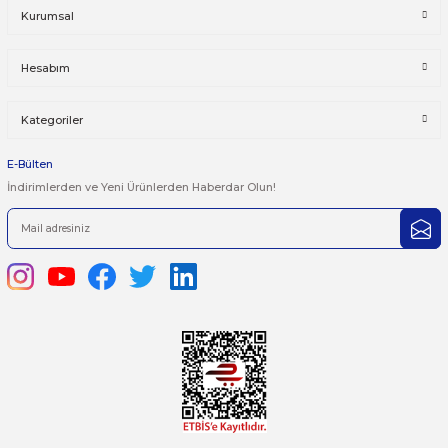
Bu ürüne ilk yorumu siz yapın!
Önerileriniz
Yorum Yaz
Bu ürünün fiyat bilgisi, resim, ürün açıklamalarında ve diğer kon
yetersiz gördüğünüz noktaları öneri formunu kullanarak tarafımı
iletebilirsiniz.
Görüş ve önerileriniz için teşekkür ederiz.
Ürün resmi kalitesiz, bozuk veya görüntülenemiyor.
444 7 752 DAHİLİ: 402/403
Ürün açıklamasında eksik bilgiler bulunuyor.
satis@plcmerkezi.com.tr
Ürün bilgilerinde hatalar bulunuyor.
Tepeören İtosb 2. Cadde Dış Kapı No:16 Ada 6504 Parsel 5 Tuzla/İ
Ürün fiyatı diğer sitelerden daha pahalı.
Bu ürüne benzer farklı alternatifler olmalı.
Kurumsal
Hesabım