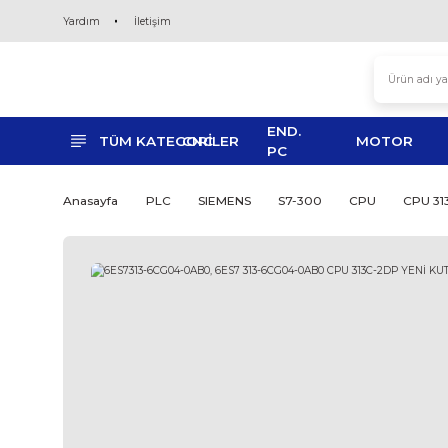
Yardım
İletişim
END.
TÜM KATEGORİLER
CNC
MO
PC
Anasayfa
PLC
SIEMENS
S7-300
CPU