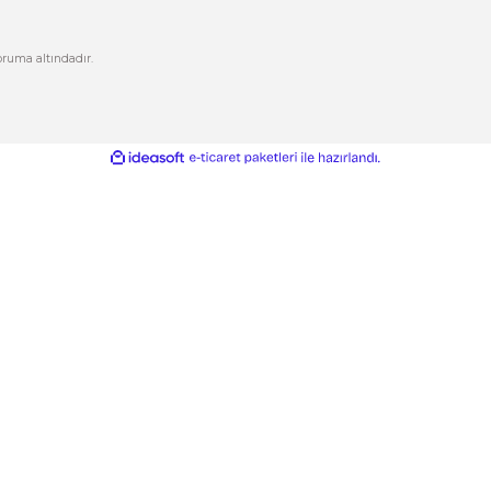
letişim
Üye Girişi
letişim Formu
Şifremi Unuttum
izlilik ve Güvenlik
Kargo Takip
Gönder
ptal İade Koşullari
işisel Veriler Politikası
esafeli Satış Sözleşmesi
ikası ile %100 koruma altındadır.