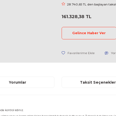
Stok Kodu
Fiyat
28.740,65
161.328,
Geli