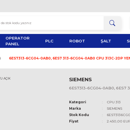
OPERATOR
TOR
PLC
ROBOT
PANEL
CPU 313
6ES7313-6CG04-0AB0, 6ES7 313-6CG04-0A
SIEMEN
6ES7313-6
Kategori
Marka