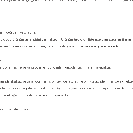
Yorumlar
lisinin yanında kontrol ediniz.
ise ürünü teslim almayınız ve kargo görevlisine hasar tespit tutanağı tuttu
dir.
ir. Bu ürünlerin değişimi yapılabilir.
zi sadece satmış olduğu ürünün garantisini vermektedir. Ürünün takıldığı S
ullanıcı hatasından firmamız sorumlu olmayıp bu ürünler garanti kapsamı
ücreti size aittir.
niz. Farklı kargo firması ile ve karşı ödemeli gönderilen kargolar teslim alı