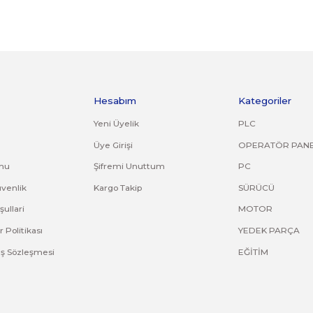
orijinal ambalajında eksiksiz ve zarar görmemiş bir şekilde faturası ile birli
kırık, deforme olmuş montaj yapılmış ürünlerin ve 14 günlük yasal iade süresi
asız gönderilen iade/değişim ürünleri işleme alınmayacaktır.
adresine bilgilerinizi iletebilirsiniz.
ve diğer konularda yetersiz gördüğünüz noktaları öneri formunu kullana
Bu ürüne ilk yorumu siz yapın!
Yorum Yaz
Kurumsal
Hesabım
Hakkımızda
Yeni Üyelik