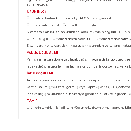
Ürün Bilgisi
KARGO TESLİMATI
Almış olduğunuz ürünü teslim aldığınız anda kargo görev
Eğer pakette görünür bir hasar, yırtık veya deforme var 
etmemektedir.
ÜRÜN BİLGİ
Ürün fatura tarihinden itibaren 1 yıl PLC Merkezi garantili
Ürün sıfır kutusu açıktır. Ürün kullanılmamıştır.
Sisteme takılan kullanılan ürünlerin iadesi mümkün değild
Ürünü ile ilgili PLC Merkezi destek olacaktır. PLC Merke
Sistemden, montajdan, elektrik dalgalanmalarından ve k
YANLIŞ ÜRÜN ALIMI
Yanlış alımlardan dolayı yapılacak değişim veya iade kargo 
İade ve değişim ürünlerini anlaşmalı kargomuz ile gönderi