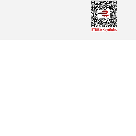
Haberdar Olun!
OPERATÖR PANEL
PC
SÜRÜCÜ
MOTOR
YEDEK PARÇA
EĞİTİM