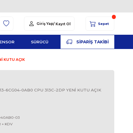
Giriş Yap
/ Kayıt Ol
YED
ŞALT
SENSOR
SÜRÜCÜ
PA
B0 CPU 313C-2DP YENİ KUTU AÇIK
S
CG04-0AB0, 6ES7 313-6CG04-0AB0 CPU 313C-2DP YE
CPU 313
SIEMENS