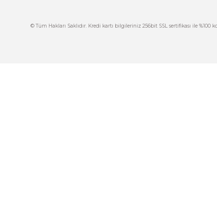
Bu ürüne benzer farklı alternatifler olmalı.
İ
444 7 752 DAHİLİ: 402/403
İ
satis@plcmerkezi.com.tr
G
Tepeören İtosb 2. Cadde Dış Kapı No:16 Ada
6504 Parsel 5 Tuzla/İstanbul
İ
K
M
© Tüm Hakları Saklıdır. Kredi kartı bilgileriniz 256bit SSL sertif