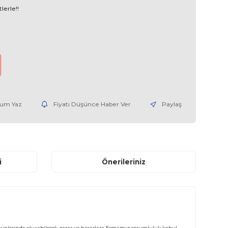
6ES73136CG040AB0-03
2.450,00 EUR + KDV
 TL den başlayan taksitlerle!!
38 TL
nce Haber Ver
Yorum Yaz
Fiyatı Düşünce Haber V