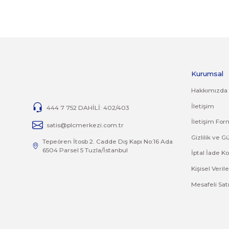
İADE KOŞULLARI
14 günlük yasal iade süresinde iade edilecek orijinal ürün 
Jelatini kalkmış, flexi zarar görmüş veya kopmuş, çatlak, 
İade ve değişim ürünlerinizi faturasıyla gönderiniz. Fatur
TAMİR
Ürünlerin tamirleri ile ilgili
tamir@plcmerkezi.com.tr
mail 
Bu ürünün fiyat bilgisi, resim, ürün açıklamalarında 
Görüş ve önerileriniz için teşekkür ederiz.
Ürün resmi kalitesiz, bozuk veya görüntülenemiyor.
Ürün açıklamasında eksik bilgiler bulunuyor.
Ürün bilgilerinde hatalar bulunuyor.
Ürün fiyatı diğer sitelerden daha pahalı.