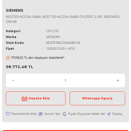
SIEMENS
6ES7313-6CG04-0AB0, 6ES7 313-6CG04-0AB0 CPU313C-2 DP, 16DI/
128 KB
Kategori
CPU 313
Marka
SIEMENS
Stok Kodu
6ES73136CG040AB0-04
Fiyat
1.500,00 EUR + KDV
17.596,32 TL den başlayan taksitlerle!!
98.772,48 TL