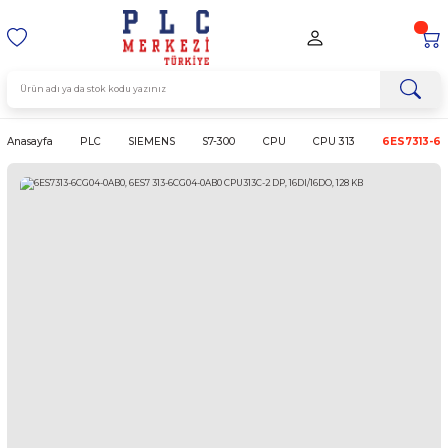
Anasayfa
PLC
SIEMENS
S7-300
CPU
CPU 313