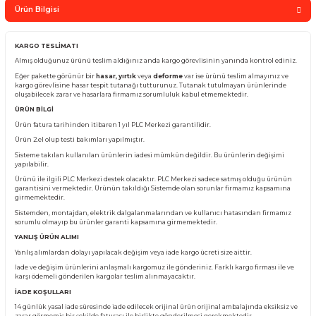
Sepete Ekle
Whatsapp Sipari
Yorum Yaz
Fiyatı Düşünce Haber Ver
Ürün Bilgisi
KARGO TESLİMATI
Almış olduğunuz ürünü teslim aldığınız anda kargo görevlisinin yanında kontro
Eğer pakette görünür bir
hasar, yırtık
veya
deforme
var ise ürünü teslim almay
kargo görevlisine hasar tespit tutanağı tutturunuz. Tutanak tutulmayan ürünl
oluşabilecek zarar ve hasarlara firmamız sorumluluk kabul etmemektedir.
ÜRÜN BİLGİ
Ürün fatura tarihinden itibaren 1 yıl PLC Merkezi garantilidir.
Ürün 2.el olup testi bakımları yapılmıştır.
Sisteme takılan kullanılan ürünlerin iadesi mümkün değildir. Bu ürünlerin değ
yapılabilir.