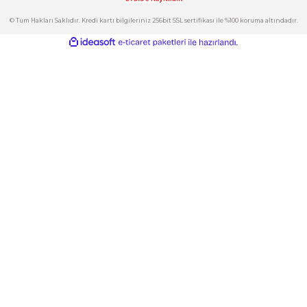
Kategoriler
Gönder
E-Bülten
İndirimlerden ve Yeni Ürünlerden Haberdar Olun!
© Tüm Hakları Saklıdır. Kredi kartı bilgileriniz 256bit SSL sertifikası ile %100 korum