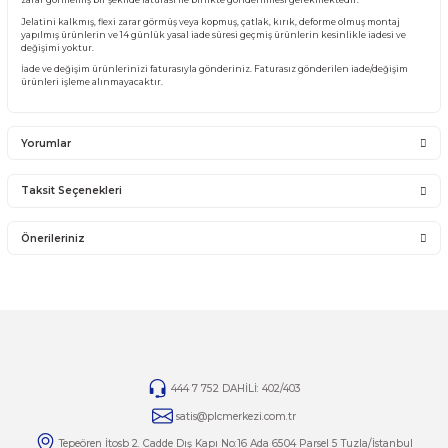
Ürünü ile ilgili PLC Merkezi destek olacaktır. PLC Merkezi sadece satmış olduğ
garantisini vermektedir. Ürünün takıldığı Sistemde olan sorunlar firmamız ka
girmemektedir.
Sistemden, montajdan, elektrik dalgalanmalarından ve kullanıcı hatasından f
sorumlu olmayıp bu ürünler garanti kapsamına girmemektedir.
YANLIŞ ÜRÜN ALIMI
Yanlış alımlardan dolayı yapılacak değişim veya iade kargo ücreti size aittir.
İade ve değişim ürünlerini anlaşmalı kargomuz ile gönderiniz. Farklı kargo firma
karşı ödemeli gönderilen kargolar teslim alınmayacaktır.
İADE KOŞULLARI
14 günlük yasal iade süresinde iade edilecek orijinal ürün orijinal ambalajında e
zarar görmemiş bir şekilde faturası ile birlikte gönderilmesi gerekmektedir.
Jelatini kalkmış, flexi zarar görmüş veya kopmuş, çatlak, kırık, deforme olmuş m
yapılmış ürünlerin ve 14 günlük yasal iade süresi geçmiş ürünlerin kesinlikle iad
değişimi yoktur.
İade ve değişim ürünlerinizi faturasıyla gönderiniz. Faturasız gönderilen iade/
ürünleri işleme alınmayacaktır.
Yorumlar