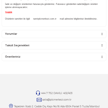
Sistemden, montajdan, elektrik dalgalanmalarından ve kullanıcı hatasından firmamız 
olmayıp bu ürünler garanti kapsamına girmemektedir.
YANLIŞ ÜRÜN ALIMI
Yanlış alımlardan dolayı yapılacak değişim veya iade kargo ücreti size aittir.
İade ve değişim ürünlerini anlaşmalı kargomuz ile gönderiniz. Farklı kargo firması ile v
ödemeli gönderilen kargolar teslim alınmayacaktır.
İADE KOŞULLARI
14 günlük yasal iade süresinde iade edilecek orijinal ürün orijinal ambalajında eksiksiz 
görmemiş bir şekilde faturası ile birlikte gönderilmesi gerekmektedir.
Jelatini kalkmış, flexi zarar görmüş veya kopmuş, çatlak, kırık, deforme olmuş monta
ürünlerin ve 14 günlük yasal iade süresi geçmiş ürünlerin kesinlikle iadesi ve değişimi 
İade ve değişim ürünlerinizi faturasıyla gönderiniz. Faturasız gönderilen iade/değişim ü
işleme alınmayacaktır.
TAMİR
Ürünlerin tamirleri ile ilgili
tamirplcmerkezi.com.tr
mail adresine bilgilerinizi iletebili
Yorumlar