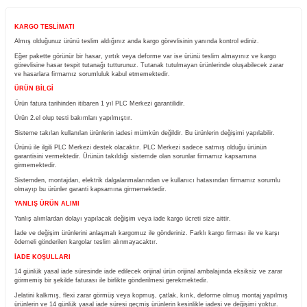
Yorum Yaz
Fiyatı Düşünce Haber Ver
Ürün Bilgisi
KARGO TESLİMATI
Almış olduğunuz ürünü teslim aldığınız anda kargo görevlisinin yanında kontrol ediniz.
Eğer pakette görünür bir hasar, yırtık veya deforme var ise ürünü teslim almayınız ve
görevlisine hasar tespit tutanağı tutturunuz. Tutanak tutulmayan ürünlerinde oluşabile
ve hasarlara firmamız sorumluluk kabul etmemektedir.
ÜRÜN BİLGİ
Ürün fatura tarihinden itibaren 1 yıl PLC Merkezi garantilidir.
Ürün 2.el olup testi bakımları yapılmıştır.
Sisteme takılan kullanılan ürünlerin iadesi mümkün değildir. Bu ürünlerin değişimi yapıla
Ürünü ile ilgili PLC Merkezi destek olacaktır. PLC Merkezi sadece satmış olduğu ürü
garantisini vermektedir. Ürünün takıldığı sistemde olan sorunlar firmamız kapsamına
girmemektedir.