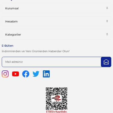
Taksit Seçenekleri
Bu ürüne ilk yorumu siz yapın!
Önerileriniz
Yorum Yaz
Bu ürünün fiyat bilgisi, resim, ürün açıklamalarında ve diğer kon
yetersiz gördüğünüz noktaları öneri formunu kullanarak tarafımı
iletebilirsiniz.
Görüş ve önerileriniz için teşekkür ederiz.
Ürün resmi kalitesiz, bozuk veya görüntülenemiyor.
444 7 752 DAHİLİ: 402/403
Ürün açıklamasında eksik bilgiler bulunuyor.
satis@plcmerkezi.com.tr
Ürün bilgilerinde hatalar bulunuyor.
Tepeören İtosb 2. Cadde Dış Kapı No:16 Ada 6504 Parsel 5 Tuzla/İ
Ürün fiyatı diğer sitelerden daha pahalı.
Bu ürüne benzer farklı alternatifler olmalı.
Kurumsal
Hesabım