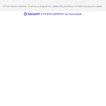
Kategoriler
Gönder
E-Bülten
İndirimlerden ve Yeni Ürünlerden Haberdar Olun!
© Tüm Hakları Saklıdır. Kredi kartı bilgileriniz 256bit SSL sertifikası ile %100 korum