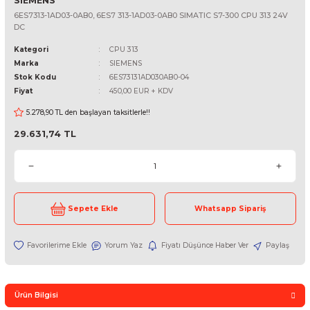
SIEMENS
6ES7313-1AD03-0AB0, 6ES7 313-1AD03-0AB0 SIMATIC S7-300 CPU 3
DC
Kategori
CPU 313
Marka
SIEMENS
Stok Kodu
6ES73131AD030AB0-04
Fiyat
450,00 EUR + KDV
5.278,90 TL den başlayan taksitlerle!!
29.631,74 TL
Sepete Ekle
Whatsapp Sipari