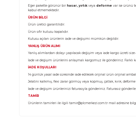
Ürün Bilgisi
KARGO TESLİMATI
Almış olduğunuz ürünü teslim aldığınız anda kargo görev
Eğer pakette görünür bir
hasar, yırtık
veya
deforme
va
kabul etmemektedir.
ÜRÜN BİLGİ
Ürün üretici garantilidir.
Ürün sıfır kutusu kapalıdır.
Kutusu açılan ürünlerin iade ve değişimi mümkün değild
YANLIŞ ÜRÜN ALIMI
Yanlış alımlardan dolayı yapılacak değişim veya iade kargo 
İade ve değişim ürünlerini anlaşmalı kargomuz ile gönderi
İADE KOŞULLARI
14 günlük yasal iade süresinde iade edilecek orijinal ürün 