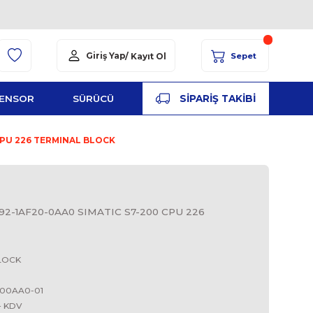
Giriş Yap
/ Kayıt Ol
YED
ŞALT
SENSOR
SÜRÜCÜ
PA
AA0 SIMATIC S7-200 CPU 226 TERMINAL BLOCK
S
AF20-0AA0, 6ES7 292-1AF20-0AA0 SIMATIC S7-200 C
 BLOCK
TERMINAL BLOCK