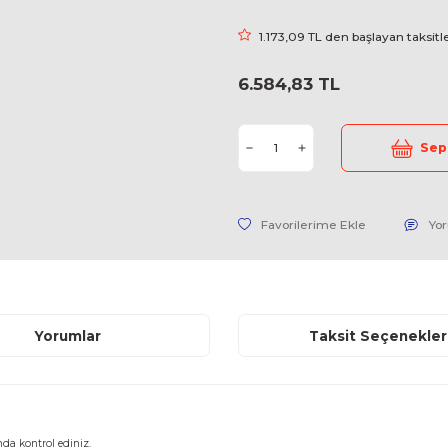
Marka
Stok Kodu
Fiyat
1.173,09 
6.584,83