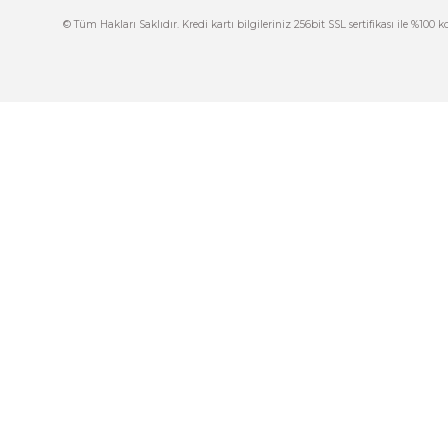
444 7 752 DAHİLİ: 402/403
İ
satis@plcmerkezi.com.tr
G
Tepeören İtosb 2. Cadde Dış Kapı No:16 Ada
6504 Parsel 5 Tuzla/İstanbul
İ
K
M
© Tüm Hakları Saklıdır. Kredi kartı bilgileriniz 256bit SSL sertif