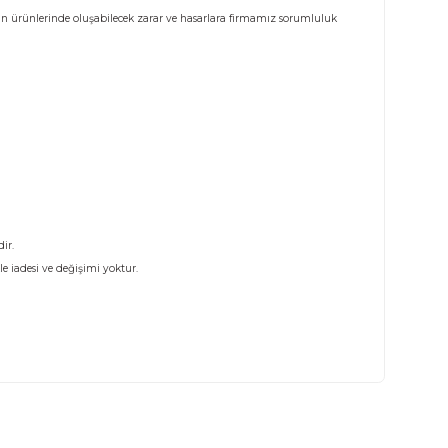
Taksit Seçenekleri
Öneril
tturunuz. Tutanak tutulmayan ürünlerinde oluşabilecek zarar ve hasarlara f
nmayacaktır.
kte gönderilmesi gerekmektedir.