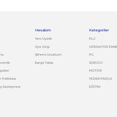
kırık, deforme olmuş montaj yapılmış ürünlerin ve 14 günlük yasal iade süresi
asız gönderilen iade/değişim ürünleri işleme alınmayacaktır.
adresine bilgilerinizi iletebilirsiniz.
ve diğer konularda yetersiz gördüğünüz noktaları öneri formunu kullana
Bu ürüne ilk yorumu siz yapın!
Yorum Yaz
Kurumsal
Hesabım
Hakkımızda
Yeni Üyelik
letişim
Üye Girişi