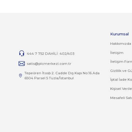
Jelatini kalkmış, flexi zarar görmüş veya kopmuş, çatlak, 
İade ve değişim ürünlerinizi faturasıyla gönderiniz. Fatur
TAMİR
Ürünlerin tamirleri ile ilgili
tamir@plcmerkezi.com.tr
mail 
Bu ürünün fiyat bilgisi, resim, ürün açıklamalarında 
Görüş ve önerileriniz için teşekkür ederiz.
Ürün resmi kalitesiz, bozuk veya görüntülenemiyor.
Ürün açıklamasında eksik bilgiler bulunuyor.
Ürün bilgilerinde hatalar bulunuyor.
Ürün fiyatı diğer sitelerden daha pahalı.
Bu ürüne benzer farklı alternatifler olmalı.
İ