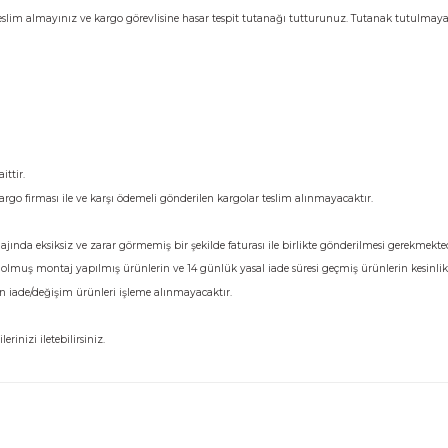
Yorumlar
lisinin yanında kontrol ediniz.
r ise ürünü teslim almayınız ve kargo görevlisine hasar tespit tutanağı tu
ir.
ücreti size aittir.
niz. Farklı kargo firması ile ve karşı ödemeli gönderilen kargolar teslim alı
orijinal ambalajında eksiksiz ve zarar görmemiş bir şekilde faturası ile birli