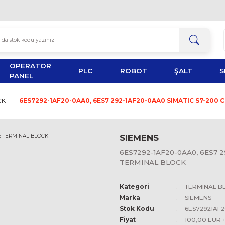
OPERATOR
TOR
PLC
ROBOT
PANEL
INAL BLOCK
6ES7292-1AF20-0AA0, 6ES7 292-1AF20-0
SIEMEN
6ES7292-1
TERMINAL
Kategori