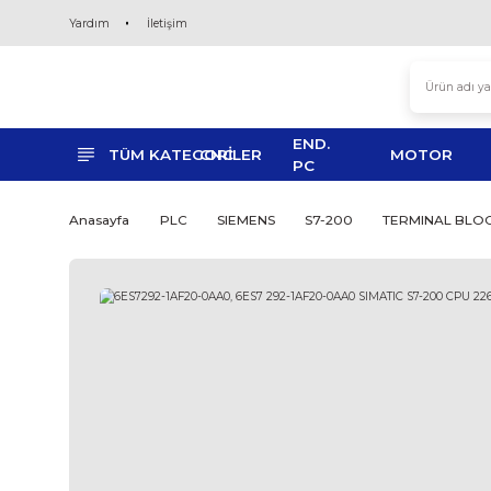
Yardım
İletişim
END.
TÜM KATEGORİLER
CNC
MO
PC
Anasayfa
PLC
SIEMENS
S7-200
TERM