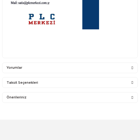
6ES7 272-1BA10-0YA0
(6ES7272-1BA10-0YA0 , 6ES72721BA100YA0)
6ES7 272-1BA10-0YA1 (6ES7272-1BA10-0YA1 , 6ES72721BA100YA1)
TD1
00
satış ürünleri;
https://www.otomasyonsatis.com/arama/TD100
detaylı bilgi için;