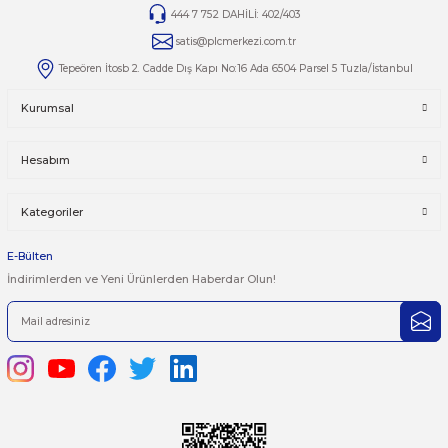
Yorumlar
Taksit Seçenekleri
Bu ürüne ilk yorumu siz yapın!
Önerileriniz
Yorum Yaz
Bu ürünün fiyat bilgisi, resim, ürün açıklamalarında ve diğer kon
yetersiz gördüğünüz noktaları öneri formunu kullanarak tarafımı
iletebilirsiniz.
Görüş ve önerileriniz için teşekkür ederiz.
Ürün resmi kalitesiz, bozuk veya görüntülenemiyor.
444 7 752 DAHİLİ: 402/403
Ürün açıklamasında eksik bilgiler bulunuyor.
satis@plcmerkezi.com.tr
Ürün bilgilerinde hatalar bulunuyor.
Tepeören İtosb 2. Cadde Dış Kapı No:16 Ada 6504 Parsel 5 Tuzla/İ
Ürün fiyatı diğer sitelerden daha pahalı.
Bu ürüne benzer farklı alternatifler olmalı.
Kurumsal