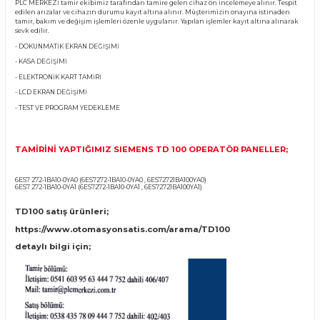
Ürün Bilgisi
TD 100 OPERATÖR PANEL TAMİR ÇÖZÜMLERİMİ
PLC MERKEZİ tamir ekibimiz tarafından tamire gelen cihaz ön incelemeye alınır
edilen arızalar ve cihazın durumu kayıt altına alınır. Müşterimizin onayına ist
tamir, bakım ve değişim işlemleri özenle uygulanır. Yapılan işlemler kayıt altına
sevk edilir.
- DOKUNMATİK EKRAN DEĞİŞİMİ
- KASA DEĞİŞİMİ
- ELEKTRONİK KART TAMİRİ
- LCD EKRAN DEĞİŞİMİ
- TEST VE PROGRAM YEDEKLEME
TAMİRİNİ YAPTIĞIMIZ SIEMENS TD 100 OPERATÖR PANEL