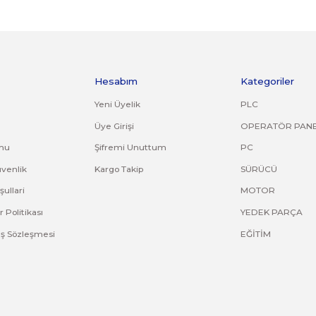
orijinal ambalajında eksiksiz ve zarar görmemiş bir şekilde faturası ile birli
kırık, deforme olmuş montaj yapılmış ürünlerin ve 14 günlük yasal iade süresi
asız gönderilen iade/değişim ürünleri işleme alınmayacaktır.
ve diğer konularda yetersiz gördüğünüz noktaları öneri formunu kullana
Bu ürüne ilk yorumu siz yapın!
Yorum Yaz
Kurumsal
Hesabım
Hakkımızda
Yeni Üyelik
letişim
Üye Girişi