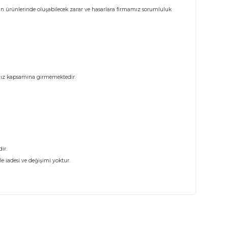
Taksit Seçenekleri
Öneril
tturunuz. Tutanak tutulmayan ürünlerinde oluşabilecek zarar ve hasarlara f
istemde olan sorunlar firmamız kapsamına girmemektedir.
na girmemektedir.
nmayacaktır.