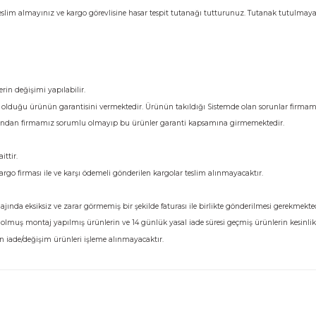
Yorumlar
lisinin yanında kontrol ediniz.
r ise ürünü teslim almayınız ve kargo görevlisine hasar tespit tutanağı tu
dir.
ir. Bu ürünlerin değişimi yapılabilir.
zi sadece satmış olduğu ürünün garantisini vermektedir. Ürünün takıldığı S
ullanıcı hatasından firmamız sorumlu olmayıp bu ürünler garanti kapsamı
ücreti size aittir.
niz. Farklı kargo firması ile ve karşı ödemeli gönderilen kargolar teslim alı