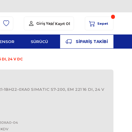
Giriş Yap
/ Kayıt Ol
YED
ŞALT
SENSOR
SÜRÜCÜ
PA
C S7-200, EM 221 16 DI, 24 V DC
S
BH22-0XA0, 6ES7 221-1BH22-0XA0 SIMATIC S7-200, EM 
16DI