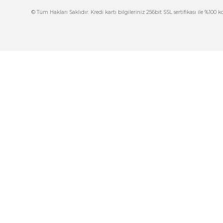
444 7 752 DAHİLİ: 402/403
İ
satis@plcmerkezi.com.tr
G
Tepeören İtosb 2. Cadde Dış Kapı No:16 Ada
6504 Parsel 5 Tuzla/İstanbul
İ
K
M
© Tüm Hakları Saklıdır. Kredi kartı bilgileriniz 256bit SSL sertif