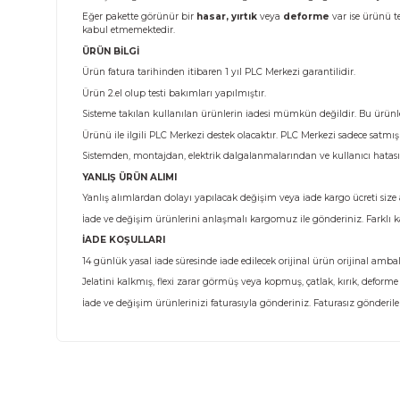
Ürün Bilgisi
KARGO TESLİMATI
Almış olduğunuz ürünü teslim aldığınız anda kargo görev
Eğer pakette görünür bir
hasar, yırtık
veya
deforme
va
kabul etmemektedir.
ÜRÜN BİLGİ
Ürün fatura tarihinden itibaren 1 yıl PLC Merkezi garantili
Ürün 2.el olup testi bakımları yapılmıştır.
Sisteme takılan kullanılan ürünlerin iadesi mümkün değild
Ürünü ile ilgili PLC Merkezi destek olacaktır. PLC Merke
Sistemden, montajdan, elektrik dalgalanmalarından ve k
YANLIŞ ÜRÜN ALIMI
Yanlış alımlardan dolayı yapılacak değişim veya iade kargo 
İade ve değişim ürünlerini anlaşmalı kargomuz ile gönderi