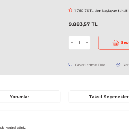
Marka
Stok Kodu
Fiyat
1.760,76 
9.883,57