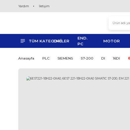
Yardım
İletişim
END.
TÜM KATEGORİLER
CNC
MO
PC
Anasayfa
PLC
SIEMENS
S7-200
DI