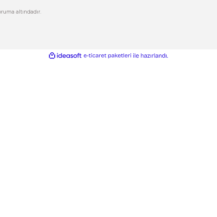
letişim Formu
Şifremi Unuttum
izlilik ve Güvenlik
Kargo Takip
Gönder
ptal İade Koşullari
işisel Veriler Politikası
esafeli Satış Sözleşmesi
ikası ile %100 koruma altındadır.