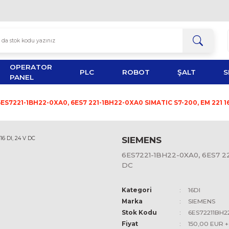
OPERATOR
TOR
PLC
ROBOT
PANEL
16DI
6ES7221-1BH22-0XA0, 6ES7 221-1BH22-0XA0 SIMATI
SIEMEN
6ES7221-1
DC
Kategori