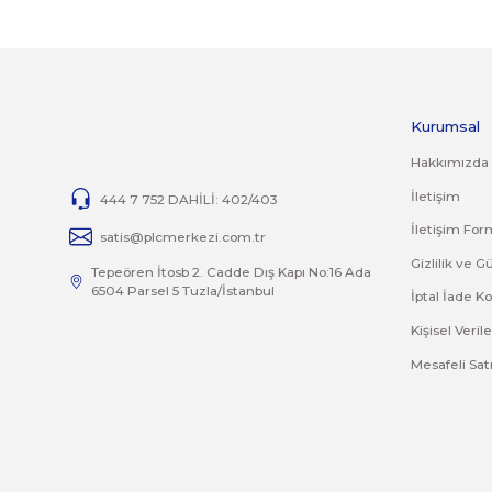
İADE KOŞULLARI
14 günlük yasal iade süresinde iade edilecek orijinal ürün 
Jelatini kalkmış, flexi zarar görmüş veya kopmuş, çatlak, 
İade ve değişim ürünlerinizi faturasıyla gönderiniz. Fatur
Bu ürünün fiyat bilgisi, resim, ürün açıklamalarında 
Görüş ve önerileriniz için teşekkür ederiz.
Ürün resmi kalitesiz, bozuk veya görüntülenemiyor.
Ürün açıklamasında eksik bilgiler bulunuyor.
Ürün bilgilerinde hatalar bulunuyor.
Ürün fiyatı diğer sitelerden daha pahalı.
Bu ürüne benzer farklı alternatifler olmalı.
İ