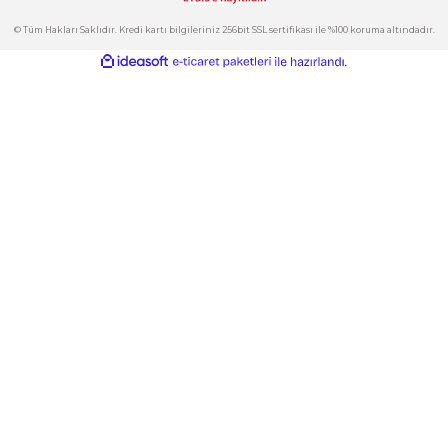
Kategoriler
Gönder
E-Bülten
İndirimlerden ve Yeni Ürünlerden Haberdar Olun!
© Tüm Hakları Saklıdır. Kredi kartı bilgileriniz 256bit SSL sertifikası ile %100 korum