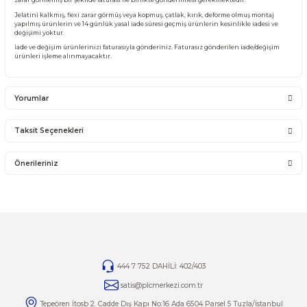
Ürünü ile ilgili PLC Merkezi destek olacaktır. PLC Merkezi sadece satmış olduğ
garantisini vermektedir. Ürünün takıldığı Sistemde olan sorunlar firmamız ka
girmemektedir.
Sistemden, montajdan, elektrik dalgalanmalarından ve kullanıcı hatasından f
sorumlu olmayıp bu ürünler garanti kapsamına girmemektedir.
YANLIŞ ÜRÜN ALIMI
Yanlış alımlardan dolayı yapılacak değişim veya iade kargo ücreti size aittir.
İade ve değişim ürünlerini anlaşmalı kargomuz ile gönderiniz. Farklı kargo firma
karşı ödemeli gönderilen kargolar teslim alınmayacaktır.
İADE KOŞULLARI
14 günlük yasal iade süresinde iade edilecek orijinal ürün orijinal ambalajında e
zarar görmemiş bir şekilde faturası ile birlikte gönderilmesi gerekmektedir.
Jelatini kalkmış, flexi zarar görmüş veya kopmuş, çatlak, kırık, deforme olmuş m
yapılmış ürünlerin ve 14 günlük yasal iade süresi geçmiş ürünlerin kesinlikle iad
değişimi yoktur.
İade ve değişim ürünlerinizi faturasıyla gönderiniz. Faturasız gönderilen iade/
ürünleri işleme alınmayacaktır.
Yorumlar