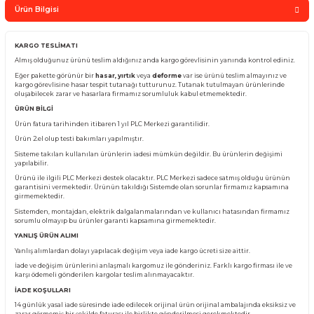
Sepete Ekle
Whatsapp Sipari
Yorum Yaz
Fiyatı Düşünce Haber Ver
Ürün Bilgisi
KARGO TESLİMATI
Almış olduğunuz ürünü teslim aldığınız anda kargo görevlisinin yanında kontro
Eğer pakette görünür bir
hasar, yırtık
veya
deforme
var ise ürünü teslim almay
kargo görevlisine hasar tespit tutanağı tutturunuz. Tutanak tutulmayan ürünl
oluşabilecek zarar ve hasarlara firmamız sorumluluk kabul etmemektedir.
ÜRÜN BİLGİ
Ürün fatura tarihinden itibaren 1 yıl PLC Merkezi garantilidir.
Ürün 2.el olup testi bakımları yapılmıştır.
Sisteme takılan kullanılan ürünlerin iadesi mümkün değildir. Bu ürünlerin değ
yapılabilir.