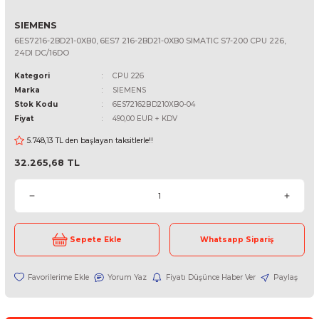
SIEMENS
6ES7216-2BD21-0XB0, 6ES7 216-2BD21-0XB0 SIMATIC S7-200 CPU 
24DI DC/16DO
Kategori
CPU 226
Marka
SIEMENS
Stok Kodu
6ES72162BD210XB0-04
Fiyat
490,00 EUR + KDV
5.748,13 TL den başlayan taksitlerle!!
32.265,68 TL