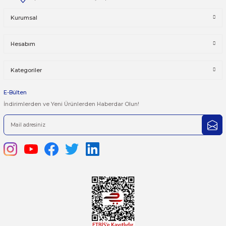
Taksit Seçenekleri
Bu ürüne ilk yorumu siz yapın!
Önerileriniz
Yorum Yaz
Bu ürünün fiyat bilgisi, resim, ürün açıklamalarında ve diğer kon
yetersiz gördüğünüz noktaları öneri formunu kullanarak tarafımı
iletebilirsiniz.
Görüş ve önerileriniz için teşekkür ederiz.
Ürün resmi kalitesiz, bozuk veya görüntülenemiyor.
444 7 752 DAHİLİ: 402/403
Ürün açıklamasında eksik bilgiler bulunuyor.
satis@plcmerkezi.com.tr
Ürün bilgilerinde hatalar bulunuyor.
Tepeören İtosb 2. Cadde Dış Kapı No:16 Ada 6504 Parsel 5 Tuzla/İ
Ürün fiyatı diğer sitelerden daha pahalı.
Bu ürüne benzer farklı alternatifler olmalı.
Kurumsal
Hesabım