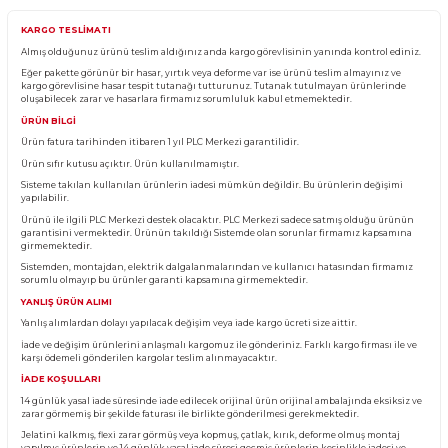
Yorum Yaz
Fiyatı Düşünce Haber Ver
Ürün Bilgisi
KARGO TESLİMATI
Almış olduğunuz ürünü teslim aldığınız anda kargo görevlisinin yanında kontro
Eğer pakette görünür bir hasar, yırtık veya deforme var ise ürünü teslim almayın
kargo görevlisine hasar tespit tutanağı tutturunuz. Tutanak tutulmayan ürünl
oluşabilecek zarar ve hasarlara firmamız sorumluluk kabul etmemektedir.
ÜRÜN BİLGİ
Ürün fatura tarihinden itibaren 1 yıl PLC Merkezi garantilidir.
Ürün sıfır kutusu açıktır. Ürün kullanılmamıştır.
Sisteme takılan kullanılan ürünlerin iadesi mümkün değildir. Bu ürünlerin değ
yapılabilir.
Ürünü ile ilgili PLC Merkezi destek olacaktır. PLC Merkezi sadece satmış olduğ
garantisini vermektedir. Ürünün takıldığı Sistemde olan sorunlar firmamız ka
girmemektedir.