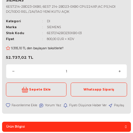
SIEMENS
6ES7214-2BD23-0XB0, 6ES7 214-2BD23-0XB0 CPU224XP,AC PS,14
DC/10DO REL./2AI/1AO YENİ KUTU AÇIK
Kategori
DI
Marka
SIEMENS
Stok Kodu
6ES72142BD230XB0-03
Fiyat
800,00 EUR + KDV
9.395,10 TL den başlayan taksitlerle!!
52.737,02 TL
Sepete Ekle
Whatsapp Sipari