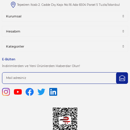
Taksit Seçenekleri
Bu ürüne ilk yorumu siz yapın!
Önerileriniz
Yorum Yaz
Bu ürünün fiyat bilgisi, resim, ürün açıklamalarında ve diğer kon
yetersiz gördüğünüz noktaları öneri formunu kullanarak tarafımı
iletebilirsiniz.
Görüş ve önerileriniz için teşekkür ederiz.
Ürün resmi kalitesiz, bozuk veya görüntülenemiyor.
444 7 752 DAHİLİ: 402/403
Ürün açıklamasında eksik bilgiler bulunuyor.
satis@plcmerkezi.com.tr
Ürün bilgilerinde hatalar bulunuyor.
Tepeören İtosb 2. Cadde Dış Kapı No:16 Ada 6504 Parsel 5 Tuzla/İ
Ürün fiyatı diğer sitelerden daha pahalı.
Bu ürüne benzer farklı alternatifler olmalı.
Kurumsal
Hesabım