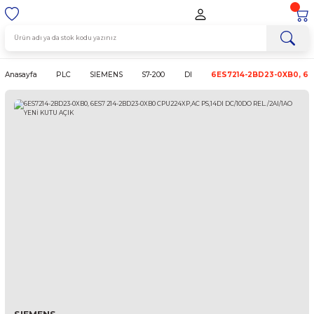
Anasayfa
PLC
SIEMENS
S7-200
DI
6ES7214-2BD2