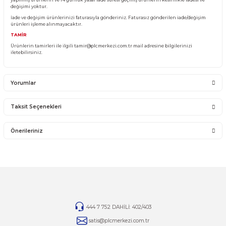
Sistemden, montajdan, elektrik dalgalanmalarından ve kullanıcı hatasından f
sorumlu olmayıp bu ürünler garanti kapsamına girmemektedir.
YANLIŞ ÜRÜN ALIMI
Yanlış alımlardan dolayı yapılacak değişim veya iade kargo ücreti size aittir.
İade ve değişim ürünlerini anlaşmalı kargomuz ile gönderiniz. Farklı kargo firma
karşı ödemeli gönderilen kargolar teslim alınmayacaktır.
İADE KOŞULLARI
14 günlük yasal iade süresinde iade edilecek orijinal ürün orijinal ambalajında e
zarar görmemiş bir şekilde faturası ile birlikte gönderilmesi gerekmektedir.
Jelatini kalkmış, flexi zarar görmüş veya kopmuş, çatlak, kırık, deforme olmuş m
yapılmış ürünlerin ve 14 günlük yasal iade süresi geçmiş ürünlerin kesinlikle iad
değişimi yoktur.
İade ve değişim ürünlerinizi faturasıyla gönderiniz. Faturasız gönderilen iade/
ürünleri işleme alınmayacaktır.
TAMİR
Ürünlerin tamirleri ile ilgili
tamir@plcmerkezi.com.tr
mail adresine bilgileriniz
iletebilirsiniz.
Yorumlar