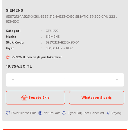
SIEMENS
6ES7212-1AB23-0XB0, 6ES7 212-1AB23-0XB0 SIMATIC S7-200 CPU 2
8DI/6DO
Kategori
CPU 222
Marka
SIEMENS
Stok Kodu
6ES72121AB230XB0-04
Fiyat
300,00 EUR + KDV
3.519,26 TL den başlayan taksitlerle!!
19.754,50 TL