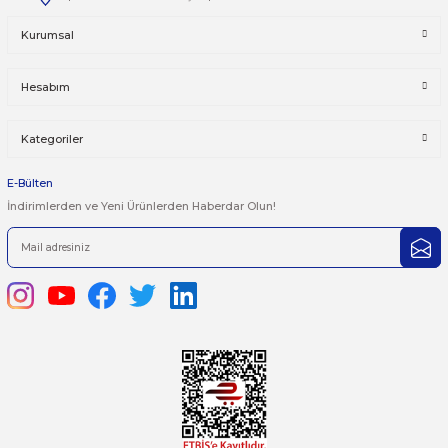
Taksit Seçenekleri
Bu ürüne ilk yorumu siz yapın!
Önerileriniz
Yorum Yaz
Bu ürünün fiyat bilgisi, resim, ürün açıklamalarında ve diğer kon
yetersiz gördüğünüz noktaları öneri formunu kullanarak tarafımı
iletebilirsiniz.
Görüş ve önerileriniz için teşekkür ederiz.
Ürün resmi kalitesiz, bozuk veya görüntülenemiyor.
444 7 752 DAHİLİ: 402/403
Ürün açıklamasında eksik bilgiler bulunuyor.
satis@plcmerkezi.com.tr
Ürün bilgilerinde hatalar bulunuyor.
Tepeören İtosb 2. Cadde Dış Kapı No:16 Ada 6504 Parsel 5 Tuzla/İ
Ürün fiyatı diğer sitelerden daha pahalı.
Bu ürüne benzer farklı alternatifler olmalı.
Kurumsal
Hesabım