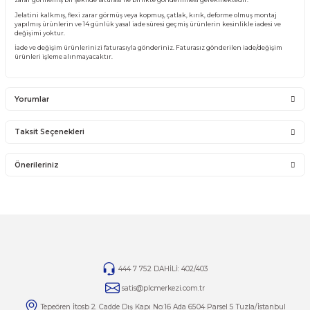
Ürünü ile ilgili PLC Merkezi destek olacaktır. PLC Merkezi sadece satmış olduğ
garantisini vermektedir. Ürünün takıldığı Sistemde olan sorunlar firmamız ka
girmemektedir.
Sistemden, montajdan, elektrik dalgalanmalarından ve kullanıcı hatasından f
sorumlu olmayıp bu ürünler garanti kapsamına girmemektedir.
YANLIŞ ÜRÜN ALIMI
Yanlış alımlardan dolayı yapılacak değişim veya iade kargo ücreti size aittir.
İade ve değişim ürünlerini anlaşmalı kargomuz ile gönderiniz. Farklı kargo firma
karşı ödemeli gönderilen kargolar teslim alınmayacaktır.
İADE KOŞULLARI
14 günlük yasal iade süresinde iade edilecek orijinal ürün orijinal ambalajında e
zarar görmemiş bir şekilde faturası ile birlikte gönderilmesi gerekmektedir.
Jelatini kalkmış, flexi zarar görmüş veya kopmuş, çatlak, kırık, deforme olmuş m
yapılmış ürünlerin ve 14 günlük yasal iade süresi geçmiş ürünlerin kesinlikle iad
değişimi yoktur.
İade ve değişim ürünlerinizi faturasıyla gönderiniz. Faturasız gönderilen iade/
ürünleri işleme alınmayacaktır.
Yorumlar