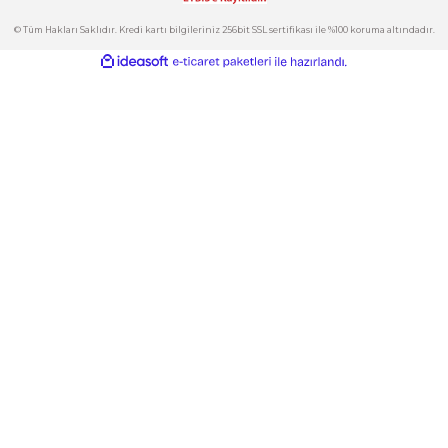
Kategoriler
Gönder
E-Bülten
İndirimlerden ve Yeni Ürünlerden Haberdar Olun!
© Tüm Hakları Saklıdır. Kredi kartı bilgileriniz 256bit SSL sertifikası ile %100 korum