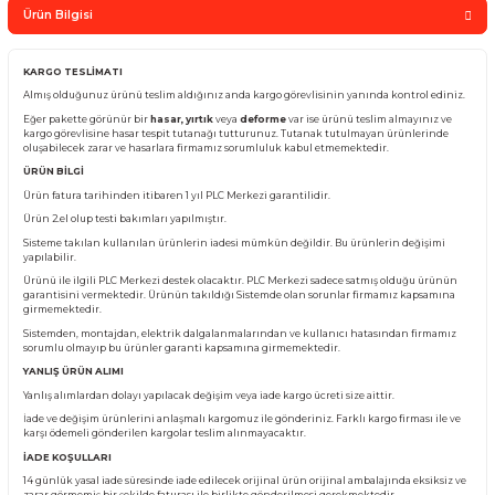
Sepete Ekle
Whatsapp Sipari
Yorum Yaz
Fiyatı Düşünce Haber Ver
Ürün Bilgisi
KARGO TESLİMATI
Almış olduğunuz ürünü teslim aldığınız anda kargo görevlisinin yanında kontro
Eğer pakette görünür bir
hasar, yırtık
veya
deforme
var ise ürünü teslim almay
kargo görevlisine hasar tespit tutanağı tutturunuz. Tutanak tutulmayan ürünl
oluşabilecek zarar ve hasarlara firmamız sorumluluk kabul etmemektedir.
ÜRÜN BİLGİ
Ürün fatura tarihinden itibaren 1 yıl PLC Merkezi garantilidir.
Ürün 2.el olup testi bakımları yapılmıştır.
Sisteme takılan kullanılan ürünlerin iadesi mümkün değildir. Bu ürünlerin değ
yapılabilir.