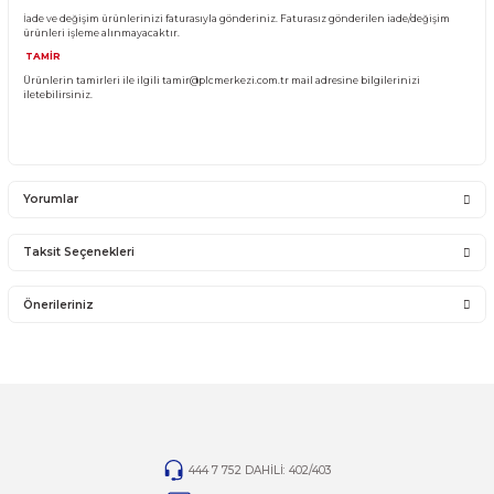
Sistemden, montajdan, elektrik dalgalanmalarından ve kullanıcı hatasından f
sorumlu olmayıp bu ürünler garanti kapsamına girmemektedir.
YANLIŞ ÜRÜN ALIMI
Yanlış alımlardan dolayı yapılacak değişim veya iade kargo ücreti size aittir.
İade ve değişim ürünlerini anlaşmalı kargomuz ile gönderiniz. Farklı kargo firma
karşı ödemeli gönderilen kargolar teslim alınmayacaktır.
İADE KOŞULLARI
14 günlük yasal iade süresinde iade edilecek orijinal ürün orijinal ambalajında e
zarar görmemiş bir şekilde faturası ile birlikte gönderilmesi gerekmektedir.
Jelatini kalkmış, flexi zarar görmüş veya kopmuş, çatlak, kırık, deforme olmuş m
yapılmış ürünlerin ve 14 günlük yasal iade süresi geçmiş ürünlerin kesinlikle iad
değişimi yoktur.
İade ve değişim ürünlerinizi faturasıyla gönderiniz. Faturasız gönderilen iade/
ürünleri işleme alınmayacaktır.
TAMİR
Ürünlerin tamirleri ile ilgili
tamir@plcmerkezi.com.tr
mail adresine bilgileriniz
iletebilirsiniz.