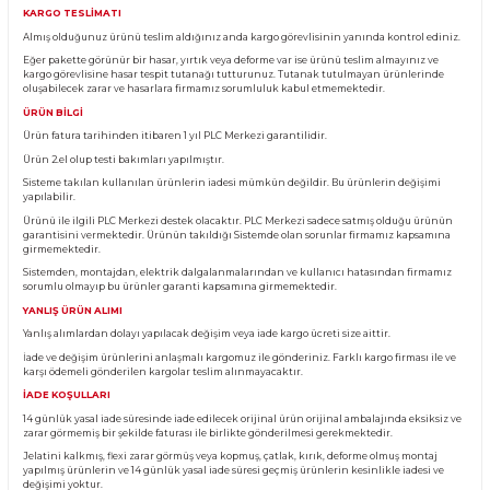
Yorum Yaz
Fiyatı Düşünce Haber Ver
Ürün Bilgisi
KARGO TESLİMATI
Almış olduğunuz ürünü teslim aldığınız anda kargo görevlisinin yanında kontro
Eğer pakette görünür bir hasar, yırtık veya deforme var ise ürünü teslim almayın
kargo görevlisine hasar tespit tutanağı tutturunuz. Tutanak tutulmayan ürünl
oluşabilecek zarar ve hasarlara firmamız sorumluluk kabul etmemektedir.
ÜRÜN BİLGİ
Ürün fatura tarihinden itibaren 1 yıl PLC Merkezi garantilidir.
Ürün 2.el olup testi bakımları yapılmıştır.
Sisteme takılan kullanılan ürünlerin iadesi mümkün değildir. Bu ürünlerin değ
yapılabilir.
Ürünü ile ilgili PLC Merkezi destek olacaktır. PLC Merkezi sadece satmış olduğ
garantisini vermektedir. Ürünün takıldığı Sistemde olan sorunlar firmamız ka
girmemektedir.