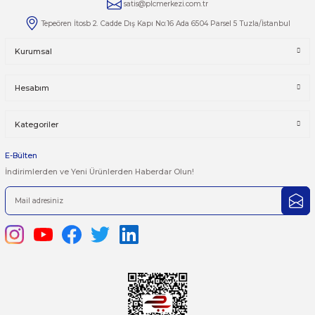
Yorumlar
Taksit Seçenekleri
Bu ürüne ilk yorumu siz yapın!
Önerileriniz
Yorum Yaz
Bu ürünün fiyat bilgisi, resim, ürün açıklamalarında ve diğer kon
yetersiz gördüğünüz noktaları öneri formunu kullanarak tarafımı
iletebilirsiniz.
Görüş ve önerileriniz için teşekkür ederiz.
Ürün resmi kalitesiz, bozuk veya görüntülenemiyor.
444 7 752 DAHİLİ: 402/403
Ürün açıklamasında eksik bilgiler bulunuyor.
satis@plcmerkezi.com.tr
Ürün bilgilerinde hatalar bulunuyor.
Tepeören İtosb 2. Cadde Dış Kapı No:16 Ada 6504 Parsel 5 Tuzla/İ
Ürün fiyatı diğer sitelerden daha pahalı.
Bu ürüne benzer farklı alternatifler olmalı.
Kurumsal