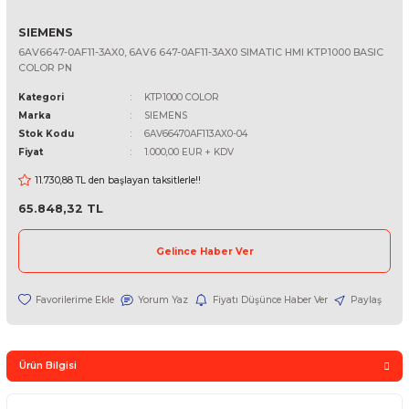
SIEMENS
6AV6647-0AF11-3AX0, 6AV6 647-0AF11-3AX0 SIMATIC HMI KTP100
COLOR PN
Kategori
KTP1000 COLOR
Marka
SIEMENS
Stok Kodu
6AV66470AF113AX0-04
Fiyat
1.000,00 EUR + KDV
11.730,88 TL den başlayan taksitlerle!!
65.848,32 TL
Gelince Haber Ver