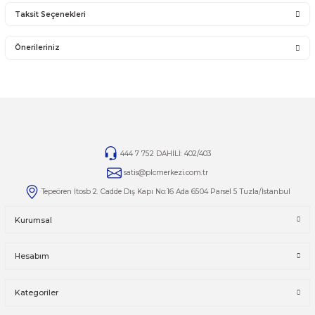
yapılmış ürünlerin ve 14 günlük yasal iade süresi geçmiş ürünlerin kesinlikle iad
değişimi yoktur.
İade ve değişim ürünlerinizi faturasıyla gönderiniz. Faturasız gönderilen iade/
ürünleri işleme alınmayacaktır.
TAMİR
Ürünlerin tamirleri ile ilgili
tamir@plcmerkezi.com.tr
mail adresine bilgileriniz
iletebilirsiniz.
Yorumlar
Taksit Seçenekleri
Bu ürüne ilk yorumu siz yapın!
Önerileriniz
Yorum Yaz
Bu ürünün fiyat bilgisi, resim, ürün açıklamalarında ve diğer kon
yetersiz gördüğünüz noktaları öneri formunu kullanarak tarafımı
iletebilirsiniz.
Görüş ve önerileriniz için teşekkür ederiz.