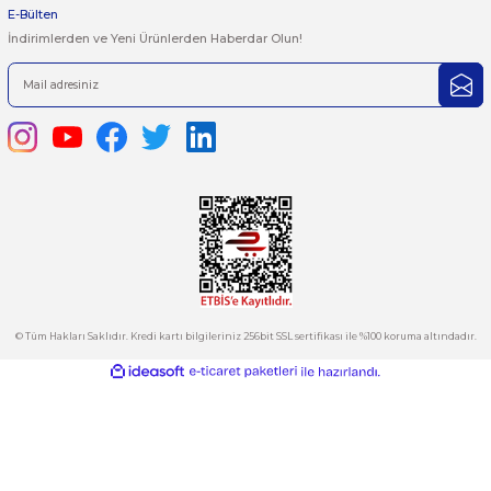
Ürün resmi kalitesiz, bozuk veya görüntülenemiyor.
444 7 752 DAHİLİ: 402/403
Ürün açıklamasında eksik bilgiler bulunuyor.
satis@plcmerkezi.com.tr
Ürün bilgilerinde hatalar bulunuyor.
Tepeören İtosb 2. Cadde Dış Kapı No:16 Ada 6504 Parsel 5 Tuzla/İ
Ürün fiyatı diğer sitelerden daha pahalı.
Bu ürüne benzer farklı alternatifler olmalı.
Kurumsal
Hesabım
Kategoriler
Gönder
E-Bülten
İndirimlerden ve Yeni Ürünlerden Haberdar Olun!