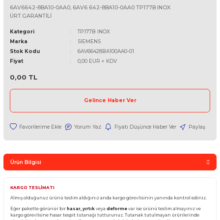
SIEMENS
6AV6642-8BA10-0AA0, 6AV6 642-8BA10-0AA0 TP177B INOX
ÜRT.GARANTİLİ
Kategori
TP177B INOX
Marka
SIEMENS
Stok Kodu
6AV66428BA100AA0-01
Fiyat
0,00 EUR + KDV
0,00 TL
Gelince Haber Ver
Yorum Yaz
Fiyatı Düşünce Haber Ver