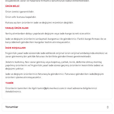
Ürün Bilgisi
KARGO TESLİMATI
Almış olduğunuz ürünü teslim aldığınız anda kargo görevlisinin yanında kontro
Eğer pakette görünür bir
hasar, yırtık
veya
deforme
var ise ürünü teslim almay
kargo görevlisine hasar tespit tutanağı tutturunuz. Tutanak tutulmayan ürünl
oluşabilecek zarar ve hasarlara firmamız sorumluluk kabul etmemektedir.
ÜRÜN BİLGİ
Ürün üretici garantilidir.
Ürün sıfır kutusu kapalıdır.
Kutusu açılan ürünlerin iade ve değişimi mümkün değildir.
YANLIŞ ÜRÜN ALIMI
Yanlış alımlardan dolayı yapılacak değişim veya iade kargo ücreti size aittir.
İade ve değişim ürünlerini anlaşmalı kargomuz ile gönderiniz. Farklı kargo firma
karşı ödemeli gönderilen kargolar teslim alınmayacaktır.
İADE KOŞULLARI
14 günlük yasal iade süresinde iade edilecek orijinal ürün orijinal ambalajında e
zarar görmemiş bir şekilde faturası ile birlikte gönderilmesi gerekmektedir.
Jelatini kalkmış, flexi zarar görmüş veya kopmuş, çatlak, kırık, deforme olmuş m