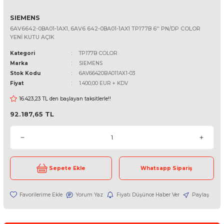
SIEMENS
6AV6642-0BA01-1AX1, 6AV6 642-0BA01-1AX1 TP177B 6'' PN/DP C
YENİ KUTU AÇIK
Kategori
TP177B COLOR
Marka
SIEMENS
Stok Kodu
6AV66420BA011AX1-03
Fiyat
1.400,00 EUR + KDV
16.423,23 TL den başlayan taksitlerle!!
92.187,65 TL