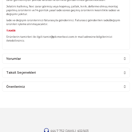
Ürünü ile ilgili PLC Merkezi destek olacaktır. PLC Merkezi sadece satmış olduğ
garantisini vermektedir. Ürünün takıldığı Sistemde olan sorunlar firmamız ka
girmemektedir.
Sistemden, montajdan, elektrik dalgalanmalarından ve kullanıcı hatasından f
sorumlu olmayıp bu ürünler garanti kapsamına girmemektedir.
YANLIŞ ÜRÜN ALIMI
Yanlış alımlardan dolayı yapılacak değişim veya iade kargo ücreti size aittir.
İade ve değişim ürünlerini anlaşmalı kargomuz ile gönderiniz. Farklı kargo firma
karşı ödemeli gönderilen kargolar teslim alınmayacaktır.
İADE KOŞULLARI
14 günlük yasal iade süresinde iade edilecek orijinal ürün orijinal ambalajında e
zarar görmemiş bir şekilde faturası ile birlikte gönderilmesi gerekmektedir.
Jelatini kalkmış, flexi zarar görmüş veya kopmuş, çatlak, kırık, deforme olmuş m
yapılmış ürünlerin ve 14 günlük yasal iade süresi geçmiş ürünlerin kesinlikle iad
değişimi yoktur.
İade ve değişim ürünlerinizi faturasıyla gönderiniz. Faturasız gönderilen iade/
ürünleri işleme alınmayacaktır.
TAMİR
Ürünlerin tamirleri ile ilgili
tamir@plcmerkezi.com.tr
mail adresine bilgileriniz
iletebilirsiniz.