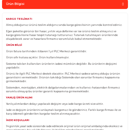
Sepete Ekle
Whatsapp Sipari
Yorum Yaz
Fiyatı Düşünce Haber Ver
Ürün Bilgisi
KARGO TESLİMATI
Almış olduğunuz ürünü teslim aldığınız anda kargo görevlisinin yanında kontro
Eğer pakette görünür bir hasar, yırtık veya deforme var ise ürünü teslim almayın
kargo görevlisine hasar tespit tutanağı tutturunuz. Tutanak tutulmayan ürünl
oluşabilecek zarar ve hasarlara firmamız sorumluluk kabul etmemektedir.
ÜRÜN BİLGİ
Ürün fatura tarihinden itibaren 1 yıl PLC Merkezi garantilidir.
Ürün sıfır kutusu açıktır. Ürün kullanılmamıştır.
Sisteme takılan kullanılan ürünlerin iadesi mümkün değildir. Bu ürünlerin değ
yapılabilir.