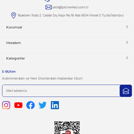
Yorumlar
Taksit Seçenekleri
Bu ürüne ilk yorumu siz yapın!
Önerileriniz
Yorum Yaz
Bu ürünün fiyat bilgisi, resim, ürün açıklamalarında ve diğer kon
yetersiz gördüğünüz noktaları öneri formunu kullanarak tarafımı
iletebilirsiniz.
Görüş ve önerileriniz için teşekkür ederiz.
Ürün resmi kalitesiz, bozuk veya görüntülenemiyor.
444 7 752 DAHİLİ: 402/403
Ürün açıklamasında eksik bilgiler bulunuyor.
satis@plcmerkezi.com.tr
Ürün bilgilerinde hatalar bulunuyor.
Tepeören İtosb 2. Cadde Dış Kapı No:16 Ada 6504 Parsel 5 Tuzla/İ
Ürün fiyatı diğer sitelerden daha pahalı.
Bu ürüne benzer farklı alternatifler olmalı.
Kurumsal