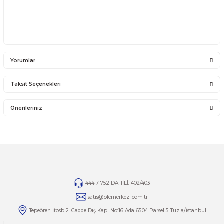
14 günlük yasal iade süresinde iade edilecek orijinal ürün orijinal ambalajında e
zarar görmemiş bir şekilde faturası ile birlikte gönderilmesi gerekmektedir.
Jelatini kalkmış, flexi zarar görmüş veya kopmuş, çatlak, kırık, deforme olmuş m
yapılmış ürünlerin ve 14 günlük yasal iade süresi geçmiş ürünlerin kesinlikle iad
değişimi yoktur.
İade ve değişim ürünlerinizi faturasıyla gönderiniz. Faturasız gönderilen iade/
ürünleri işleme alınmayacaktır.
TAMİR
Ürünlerin tamirleri ile ilgili
tamir@plcmerkezi.com.tr
mail adresine bilgileriniz
iletebilirsiniz.
Yorumlar
Taksit Seçenekleri