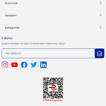
Bu ürüne ilk yorumu siz yapın!
Önerileriniz
Yorum Yaz
Bu ürünün fiyat bilgisi, resim, ürün açıklamalarında ve diğer kon
yetersiz gördüğünüz noktaları öneri formunu kullanarak tarafımı
iletebilirsiniz.
Görüş ve önerileriniz için teşekkür ederiz.
Ürün resmi kalitesiz, bozuk veya görüntülenemiyor.
444 7 752 DAHİLİ: 402/403
Ürün açıklamasında eksik bilgiler bulunuyor.
satis@plcmerkezi.com.tr
Ürün bilgilerinde hatalar bulunuyor.
Tepeören İtosb 2. Cadde Dış Kapı No:16 Ada 6504 Parsel 5 Tuzla/İ
Ürün fiyatı diğer sitelerden daha pahalı.
Bu ürüne benzer farklı alternatifler olmalı.
Kurumsal
Hesabım