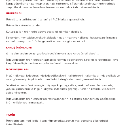
Ürün Bilgisi
KARGO TESLİMATI
Almış olduğunuz ürünü teslim aldığınız anda kargo görevlisinin yanında kontro
Eğer pakette görünür bir hasar, yırtık veya deforme var ise ürünü teslim almayın
kargo görevlisine hasar tespit tutanağı tutturunuz. Tutanak tutulmayan ürünl
oluşabilecek zarar ve hasarlara firmamız sorumluluk kabul etmemektedir.
ÜRÜN BİLGİ
Ürün fatura tarihinden itibaren 1 yıl PLC Merkezi garantilidir.
Ürün sıfır kutusu kapalıdır.
Kutusu açılan ürünlerin iade ve değişimi mümkün değildir.
Sistemden, montajdan, elektrik dalgalanmalarından ve kullanıcı hatasından f
sorumlu olmayıp bu ürünler garanti kapsamına girmemektedir.
YANLIŞ ÜRÜN ALIMI
Yanlış alımlardan dolayı yapılacak değişim veya iade kargo ücreti size aittir.
İade ve değişim ürünlerini anlaşmalı kargomuz ile gönderiniz. Farklı kargo firma
karşı ödemeli gönderilen kargolar teslim alınmayacaktır.
İADE KOŞULLARI