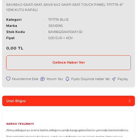
SIEMENS
6AV6642-0AA11-0AX1, 6AV6 642-0AA11-0AX1 TOUCH PANEL TP177A
YENİ KUTU KAPALI
Kategori
TP177A BLUE
Marka
SIEMENS
Stok Kodu
6AV66420AA110AX1-02
Fiyat
0,00 EUR + KDV
0,00 TL
Gelince Haber Ver
Yorum Yaz
Fiyatı Düşünce Haber Ver