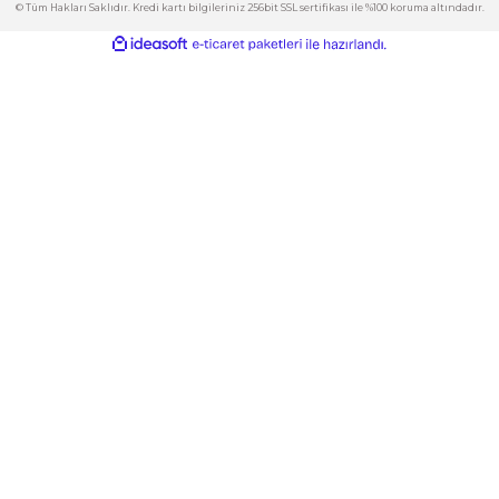
Kategoriler
Gönder
E-Bülten
İndirimlerden ve Yeni Ürünlerden Haberdar Olun!
© Tüm Hakları Saklıdır. Kredi kartı bilgileriniz 256bit SSL sertifikası ile %100 korum
ideasoft
ile
e-