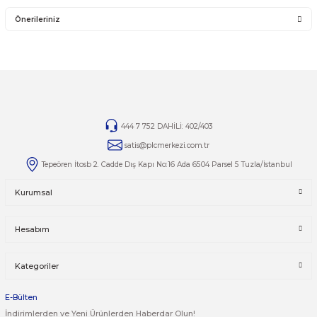
deforme olmuş montaj yapılmış ürünlerin ve 14 günlük y
iade süresi geçmiş ürünlerin kesinlikle iadesi ve değişimi 
İade ve değişim ürünlerinizi faturasıyla gönderiniz. Fatur
gönderilen iade/değişim ürünleri işleme alınmayacaktır.
TAMİR
Ürünlerin tamirleri ile ilgili
tamirplcmerkezi.com.tr
mail
adresine bilgilerinizi iletebilirsiniz
.
Yorumlar
Taksit Seçenekleri
Bu ürüne ilk yorumu siz yapın!
Önerileriniz
Yorum Yaz
Bu ürünün fiyat bilgisi, resim, ürün açıklamalarında ve diğer kon
yetersiz gördüğünüz noktaları öneri formunu kullanarak tarafımı