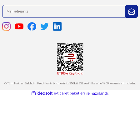
iletebilirsiniz.
Görüş ve önerileriniz için teşekkür ederiz.
Ürün resmi kalitesiz, bozuk veya görüntülenemiyor.
444 7 752 DAHİLİ: 402/403
Ürün açıklamasında eksik bilgiler bulunuyor.
satis@plcmerkezi.com.tr
Ürün bilgilerinde hatalar bulunuyor.
Tepeören İtosb 2. Cadde Dış Kapı No:16 Ada 6504 Parsel 5 Tuzla/İ
Ürün fiyatı diğer sitelerden daha pahalı.
Bu ürüne benzer farklı alternatifler olmalı.
Kurumsal
Hesabım
Kategoriler
Gönder
E-Bülten
İndirimlerden ve Yeni Ürünlerden Haberdar Olun!