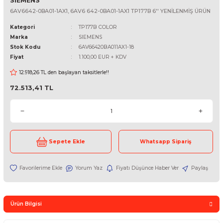
SIEMENS
6AV6642-0BA01-1AX1, 6AV6 642-0BA01-1AX1 TP177B 6'' YENİLENM
Kategori
TP177B COLOR
Marka
SIEMENS
Stok Kodu
6AV66420BA011AX1-18
Fiyat
1.100,00 EUR + KDV
12.918,26 TL den başlayan taksitlerle!!
72.513,41 TL
Sepete Ekle
Whatsapp Sipari