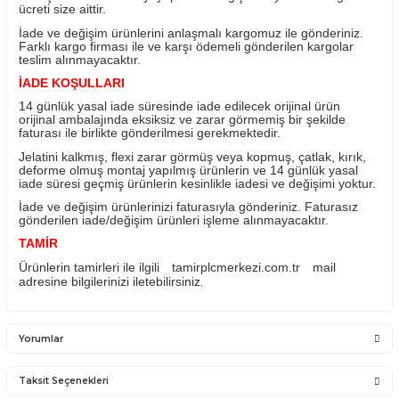
Sisteme takılan kullanılan ürünlerin iadesi mümkün değild
ürünlerin değişimi yapılabilir.
Ürünü ile ilgili PLC Merkezi destek olacaktır. PLC Merkez
sadece satmış olduğu ürünün garantisini vermektedir. Ü
takıldığı sistemde olan sorunlar firmamız kapsamına
girmemektedir.
Sistemden, montajdan, elektrik dalgalanmalarından ve ku
hatasından firmamız sorumlu olmayıp bu ürünler garanti
kapsamına girmemektedir.
YANLIŞ ÜRÜN ALIMI
Yanlış alımlardan dolayı yapılacak değişim veya iade ka
ücreti size aittir.
İade ve değişim ürünlerini anlaşmalı kargomuz ile gönder
Farklı kargo firması ile ve karşı ödemeli gönderilen kargo
teslim alınmayacaktır.
İADE KOŞULLARI
14 günlük yasal iade süresinde iade edilecek orijinal ürü
orijinal ambalajında eksiksiz ve zarar görmemiş bir şekil
faturası ile birlikte gönderilmesi gerekmektedir.
Jelatini kalkmış, flexi zarar görmüş veya kopmuş, çatlak, 