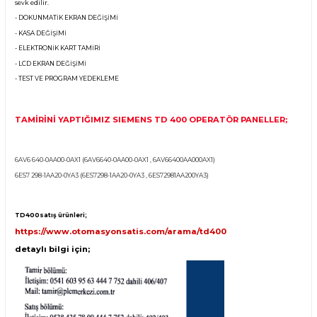
Ürün Bilgisi
TD 400 OPERATÖR PANEL TAMİR ÇÖZÜMLERİMİ
PLC MERKEZİ tamir ekibimiz tarafından tamire gelen cihaz ön incelemeye alınır
edilen arızalar ve cihazın durumu kayıt altına alınır. Müşterimizin onayına ist
tamir, bakım ve değişim işlemleri özenle uygulanır. Yapılan işlemler kayıt altına
sevk edilir.
- DOKUNMATİK EKRAN DEĞİŞİMİ
- KASA DEĞİŞİMİ
- ELEKTRONİK KART TAMİRİ
- LCD EKRAN DEĞİŞİMİ
- TEST VE PROGRAM YEDEKLEME
TAMİRİNİ YAPTIĞIMIZ SIEMENS TD 400 OPERATÖR PANEL
6AV6 640-0AA00-0AX1 (6AV6640-0AA00-0AX1 , 6AV66400AA000AX1)