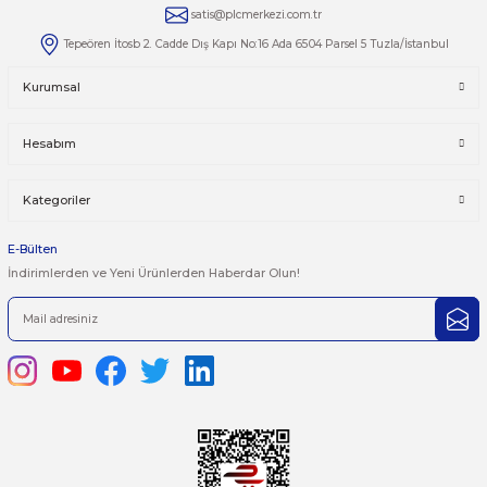
Yorumlar
Taksit Seçenekleri
Bu ürüne ilk yorumu siz yapın!
Önerileriniz
Yorum Yaz
Bu ürünün fiyat bilgisi, resim, ürün açıklamalarında ve diğer kon
yetersiz gördüğünüz noktaları öneri formunu kullanarak tarafımı
iletebilirsiniz.
Görüş ve önerileriniz için teşekkür ederiz.
Ürün resmi kalitesiz, bozuk veya görüntülenemiyor.
444 7 752 DAHİLİ: 402/403
Ürün açıklamasında eksik bilgiler bulunuyor.
satis@plcmerkezi.com.tr
Ürün bilgilerinde hatalar bulunuyor.
Tepeören İtosb 2. Cadde Dış Kapı No:16 Ada 6504 Parsel 5 Tuzla/İ
Ürün fiyatı diğer sitelerden daha pahalı.
Bu ürüne benzer farklı alternatifler olmalı.
Kurumsal