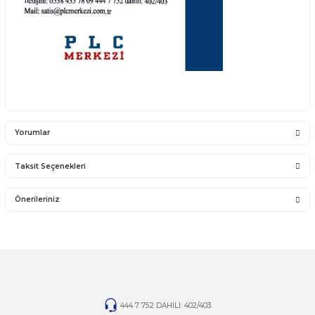
6ES7 298-1AA20-0YA3 (6ES7298-1AA20-0YA3 , 6ES72981AA200YA3)
TD
400
satış ürünleri;
https://www.otomasyonsatis.com/arama/td400
detaylı bilgi için;