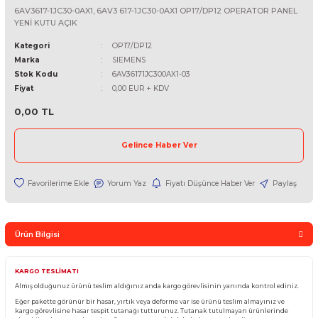
SIEMENS
6AV3617-1JC30-0AX1, 6AV3 617-1JC30-0AX1 OP17/DP12 OPERATO
YENİ KUTU AÇIK
Kategori
OP17/DP12
Marka
SIEMENS
Stok Kodu
6AV36171JC300AX1-03
Fiyat
0,00 EUR + KDV
0,00 TL
Gelince Haber Ver
Yorum Yaz
Fiyatı Düşünce Haber Ver