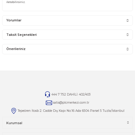
İade ve değişim ürünlerini anlaşmalı kargomuz ile gönderiniz. Farklı kargo firma
karşı ödemeli gönderilen kargolar teslim alınmayacaktır.
İADE KOŞULLARI
14 günlük yasal iade süresinde iade edilecek orijinal ürün orijinal ambalajında e
zarar görmemiş bir şekilde faturası ile birlikte gönderilmesi gerekmektedir.
Jelatini kalkmış, flexi zarar görmüş veya kopmuş, çatlak, kırık, deforme olmuş m
yapılmış ürünlerin ve 14 günlük yasal iade süresi geçmiş ürünlerin kesinlikle iad
değişimi yoktur.
İade ve değişim ürünlerinizi faturasıyla gönderiniz. Faturasız gönderilen iade/
ürünleri işleme alınmayacaktır.
TAMİR
Ürünlerin tamirleri ile ilgili
tamir@plcmerkezi.com.tr
mail adresine bilgileriniz
iletebilirsiniz.
Yorumlar
Taksit Seçenekleri
Bu ürüne ilk yorumu siz yapın!
Önerileriniz