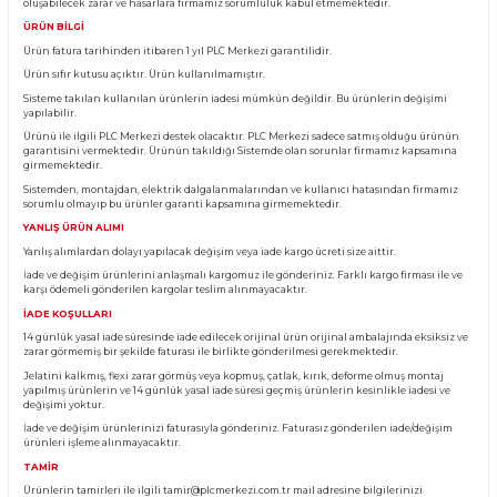
Ürün Bilgisi
KARGO TESLİMATI
Almış olduğunuz ürünü teslim aldığınız anda kargo görevlisinin yanında kontro
Eğer pakette görünür bir hasar, yırtık veya deforme var ise ürünü teslim almayın
kargo görevlisine hasar tespit tutanağı tutturunuz. Tutanak tutulmayan ürünl
oluşabilecek zarar ve hasarlara firmamız sorumluluk kabul etmemektedir.
ÜRÜN BİLGİ
Ürün fatura tarihinden itibaren 1 yıl PLC Merkezi garantilidir.
Ürün sıfır kutusu açıktır. Ürün kullanılmamıştır.
Sisteme takılan kullanılan ürünlerin iadesi mümkün değildir. Bu ürünlerin değ
yapılabilir.
Ürünü ile ilgili PLC Merkezi destek olacaktır. PLC Merkezi sadece satmış olduğ
garantisini vermektedir. Ürünün takıldığı Sistemde olan sorunlar firmamız ka
girmemektedir.
Sistemden, montajdan, elektrik dalgalanmalarından ve kullanıcı hatasından f
sorumlu olmayıp bu ürünler garanti kapsamına girmemektedir.
YANLIŞ ÜRÜN ALIMI
Yanlış alımlardan dolayı yapılacak değişim veya iade kargo ücreti size aittir.