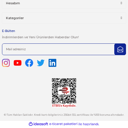
Yorum Yaz
Bu ürünün fiyat bilgisi, resim, ürün açıklamalarında ve diğer kon
yetersiz gördüğünüz noktaları öneri formunu kullanarak tarafımı
iletebilirsiniz.
Görüş ve önerileriniz için teşekkür ederiz.
Ürün resmi kalitesiz, bozuk veya görüntülenemiyor.
444 7 752 DAHİLİ: 402/403
Ürün açıklamasında eksik bilgiler bulunuyor.
satis@plcmerkezi.com.tr
Ürün bilgilerinde hatalar bulunuyor.
Tepeören İtosb 2. Cadde Dış Kapı No:16 Ada 6504 Parsel 5 Tuzla/İ
Ürün fiyatı diğer sitelerden daha pahalı.
Bu ürüne benzer farklı alternatifler olmalı.
Kurumsal
Hesabım
Kategoriler
Gönder
E-Bülten