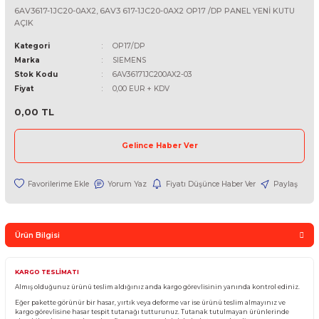
SIEMENS
6AV3617-1JC20-0AX2, 6AV3 617-1JC20-0AX2 OP17 /DP PANEL YEN
AÇIK
Kategori
OP17/DP
Marka
SIEMENS
Stok Kodu
6AV36171JC200AX2-03
Fiyat
0,00 EUR + KDV
0,00 TL
Gelince Haber Ver
Yorum Yaz
Fiyatı Düşünce Haber Ver