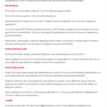
Ürün Bilgisi
KARGO TESLİMATI
Almış olduğunuz ürünü teslim aldığınız anda kargo görevlisinin yanında kontro
Eğer pakette görünür bir hasar, yırtık veya deforme var ise ürünü teslim almayın
kargo görevlisine hasar tespit tutanağı tutturunuz. Tutanak tutulmayan ürünl
oluşabilecek zarar ve hasarlara firmamız sorumluluk kabul etmemektedir.
ÜRÜN BİLGİ
Ürün fatura tarihinden itibaren 1 yıl PLC Merkezi garantilidir.
Ürün sıfır kutusu açıktır. Ürün kullanılmamıştır.
Sisteme takılan kullanılan ürünlerin iadesi mümkün değildir. Bu ürünlerin değ
yapılabilir.
Ürünü ile ilgili PLC Merkezi destek olacaktır. PLC Merkezi sadece satmış olduğ
garantisini vermektedir. Ürünün takıldığı Sistemde olan sorunlar firmamız ka
girmemektedir.
Sistemden, montajdan, elektrik dalgalanmalarından ve kullanıcı hatasından f
sorumlu olmayıp bu ürünler garanti kapsamına girmemektedir.
YANLIŞ ÜRÜN ALIMI
Yanlış alımlardan dolayı yapılacak değişim veya iade kargo ücreti size aittir.