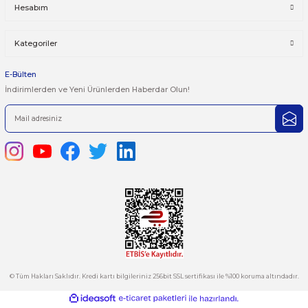
Yorum Yaz
Bu ürünün fiyat bilgisi, resim, ürün açıklamalarında ve diğer kon
yetersiz gördüğünüz noktaları öneri formunu kullanarak tarafımı
iletebilirsiniz.
Görüş ve önerileriniz için teşekkür ederiz.
Ürün resmi kalitesiz, bozuk veya görüntülenemiyor.
444 7 752 DAHİLİ: 402/403
Ürün açıklamasında eksik bilgiler bulunuyor.
satis@plcmerkezi.com.tr
Ürün bilgilerinde hatalar bulunuyor.
Tepeören İtosb 2. Cadde Dış Kapı No:16 Ada 6504 Parsel 5 Tuzla/İ
Ürün fiyatı diğer sitelerden daha pahalı.
Bu ürüne benzer farklı alternatifler olmalı.
Kurumsal
Hesabım
Kategoriler
Gönder
E-Bülten