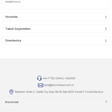
İade ve değişim ürünlerini anlaşmalı kargomuz ile gönderiniz. Farklı kargo firma
karşı ödemeli gönderilen kargolar teslim alınmayacaktır.
İADE KOŞULLARI
14 günlük yasal iade süresinde iade edilecek orijinal ürün orijinal ambalajında e
zarar görmemiş bir şekilde faturası ile birlikte gönderilmesi gerekmektedir.
Jelatini kalkmış, flexi zarar görmüş veya kopmuş, çatlak, kırık, deforme olmuş m
yapılmış ürünlerin ve 14 günlük yasal iade süresi geçmiş ürünlerin kesinlikle iad
değişimi yoktur.
İade ve değişim ürünlerinizi faturasıyla gönderiniz. Faturasız gönderilen iade/
ürünleri işleme alınmayacaktır.
TAMİR
Ürünlerin tamirleri ile ilgili
tamir@plcmerkezi.com.tr
mail adresine bilgileriniz
iletebilirsiniz.
Yorumlar
Taksit Seçenekleri
Bu ürüne ilk yorumu siz yapın!
Önerileriniz