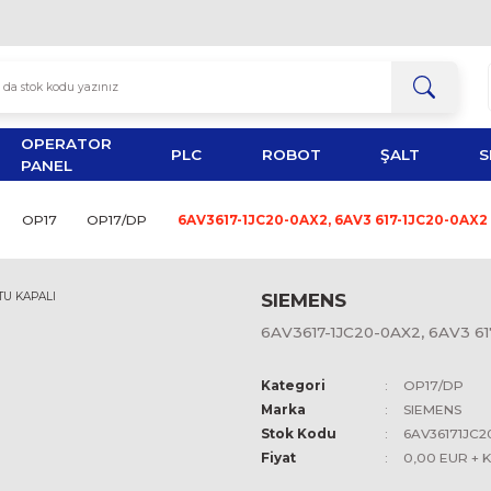
OPERATOR
TOR
PLC
ROBOT
PANEL
P PANELS
OP17
OP17/DP
6AV3617-1JC20-0AX2, 
SIEMEN
6AV3617-1
Kategori
Marka