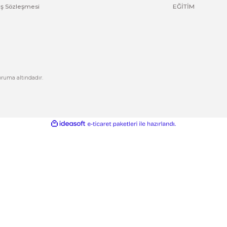
Yorum Yaz
Kurumsal
Hesabım
Hakkımızda
Yeni Üyelik
letişim
Üye Girişi
letişim Formu
Şifremi Unuttum
izlilik ve Güvenlik
Kargo Takip
Gönder
ptal İade Koşullari
işisel Veriler Politikası
esafeli Satış Sözleşmesi