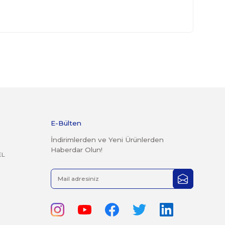
kte gönderilmesi gerekmektedir.
 geçmiş ürünlerin kesinlikle iadesi ve değişimi yoktur.
rak tarafımıza iletebilirsiniz.