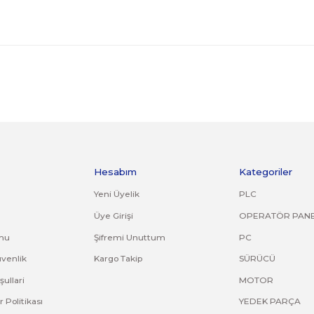
orijinal ambalajında eksiksiz ve zarar görmemiş bir şekilde faturası ile birli
kırık, deforme olmuş montaj yapılmış ürünlerin ve 14 günlük yasal iade süresi
asız gönderilen iade/değişim ürünleri işleme alınmayacaktır.
adresine bilgilerinizi iletebilirsiniz.
ve diğer konularda yetersiz gördüğünüz noktaları öneri formunu kullana
Bu ürüne ilk yorumu siz yapın!