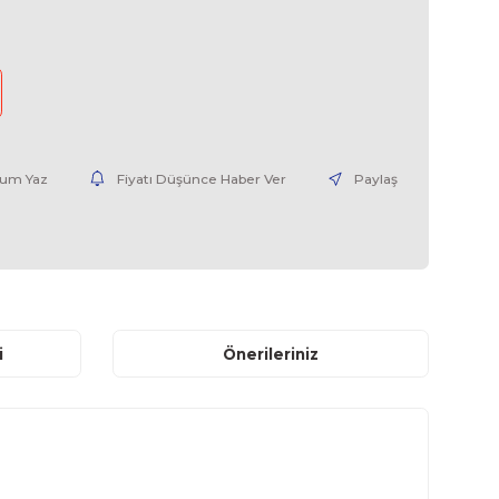
6AV36171JC200AX2-02
0,00 EUR + KDV
nce Haber Ver
Yorum Yaz
Fiyatı Düşünce Haber V