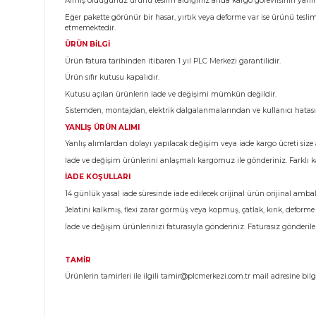
Ürün Bilgisi
KARGO TESLİMATI
Almış olduğunuz ürünü teslim aldığınız anda kargo görev
Eğer pakette görünür bir hasar, yırtık veya deforme var 
etmemektedir.
ÜRÜN BİLGİ
Ürün fatura tarihinden itibaren 1 yıl PLC Merkezi garantili
Ürün sıfır kutusu kapalıdır.
Kutusu açılan ürünlerin iade ve değişimi mümkün değild
Sistemden, montajdan, elektrik dalgalanmalarından ve k
YANLIŞ ÜRÜN ALIMI
Yanlış alımlardan dolayı yapılacak değişim veya iade kargo 
İade ve değişim ürünlerini anlaşmalı kargomuz ile gönderi