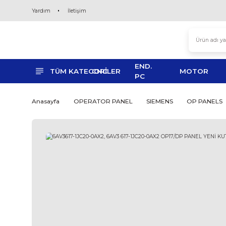
Yardım
İletişim
END.
TÜM KATEGORİLER
CNC
MO
PC
Anasayfa
OPERATOR PANEL
SIEMENS
O