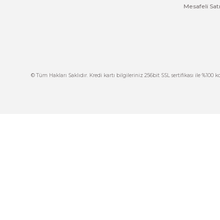
Ürün resmi kalitesiz, bozuk veya görüntülenemiyor.
Ürün açıklamasında eksik bilgiler bulunuyor.
Ürün bilgilerinde hatalar bulunuyor.
Ürün fiyatı diğer sitelerden daha pahalı.
Bu ürüne benzer farklı alternatifler olmalı.
İ
444 7 752 DAHİLİ: 402/403
İ
satis@plcmerkezi.com.tr
G
Tepeören İtosb 2. Cadde Dış Kapı No:16 Ada
6504 Parsel 5 Tuzla/İstanbul
İ
K
M