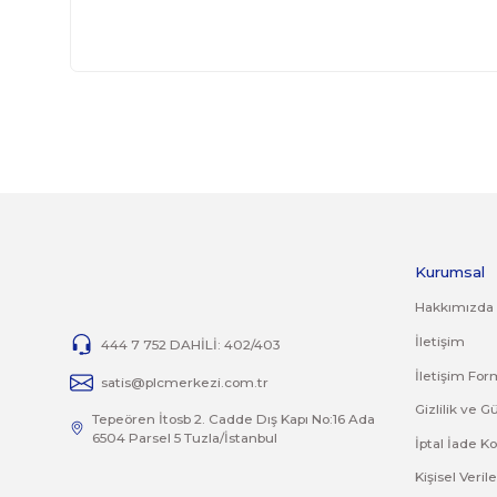
İADE KOŞULLARI
14 günlük yasal iade süresinde iade edilecek orijinal ürün 
Jelatini kalkmış, flexi zarar görmüş veya kopmuş, çatlak, 
İade ve değişim ürünlerinizi faturasıyla gönderiniz. Fatur
TAMİR
Ürünlerin tamirleri ile ilgili
tamir@plcmerkezi.com.tr
mail 
Bu ürünün fiyat bilgisi, resim, ürün açıklamalarında 
Görüş ve önerileriniz için teşekkür ederiz.