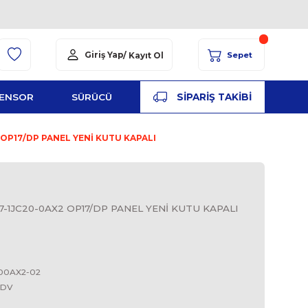
Giriş Yap
/ Kayıt Ol
YED
ŞALT
SENSOR
SÜRÜCÜ
PA
6AV3 617-1JC20-0AX2 OP17/DP PANEL YENİ KUTU KAPALI
S
JC20-0AX2, 6AV3 617-1JC20-0AX2 OP17/DP PANEL YEN
OP17/DP
SIEMENS