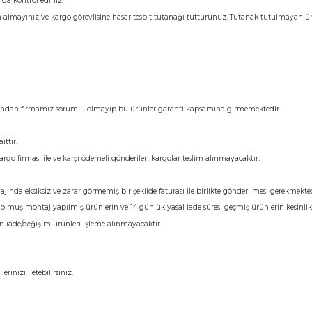
Yorumlar
lisinin yanında kontrol ediniz.
ise ürünü teslim almayınız ve kargo görevlisine hasar tespit tutanağı tuttu
dir.
ir.
ullanıcı hatasından firmamız sorumlu olmayıp bu ürünler garanti kapsamı
ücreti size aittir.
niz. Farklı kargo firması ile ve karşı ödemeli gönderilen kargolar teslim alı