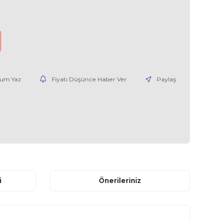
6AV36171JC300AX4-TAMİR
0,00 EUR + KDV
nce Haber Ver
Yorum Yaz
Fiyatı Düşünce Haber V