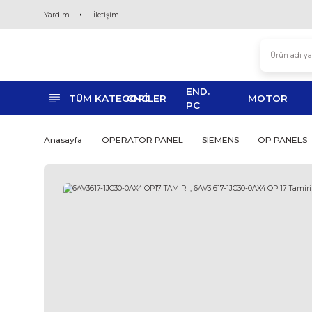
Yardım
İletişim
END.
TÜM KATEGORİLER
CNC
MO
PC
Anasayfa
OPERATOR PANEL
SIEMENS
O