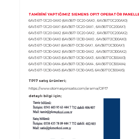
OP 17
OPERATÖR PANEL TAMİR ÇÖZÜMLERİMİ
PLC MERKEZİ tamir ekibimiz tarafından tamire gelen cihaz 
Yapılan işlemler kayıt altına alınarak sevk edilir.
- DOKUNMATİK EKRAN DEĞİŞİMİ
- KASA DEĞİŞİMİ
- ELEKTRONİK KART TAMİRİ
- LCD EKRAN DEĞİŞİMİ
- TEST VE PROGRAM YEDEKLEME
TAMİRİNİ YAPTIĞIMIZ SIEMENS
OP
17
OPERATÖ
6AV3 617-1JC20-0AX0 (6AV3617-1JC20-0AX0 , 6AV36171JC2
6AV3 617-1JC20-0AX1 (6AV3617-1JC20-0AX1 , 6AV36171JC20
6AV3 617-1JC20-0AX2 (6AV3617-1JC20-0AX2 , 6AV36171JC2
6AV3 617-1JC30-0AX0 (6AV3617-1JC30-0AX0 , 6AV36171JC30
6AV3 617-1JC30-0AX1 (6AV3617-1JC30-0AX1 , 6AV36171JC300
6AV3 617-1JC30-0AX2 (6AV3617-1JC30-0AX2 , 6AV36171JC30