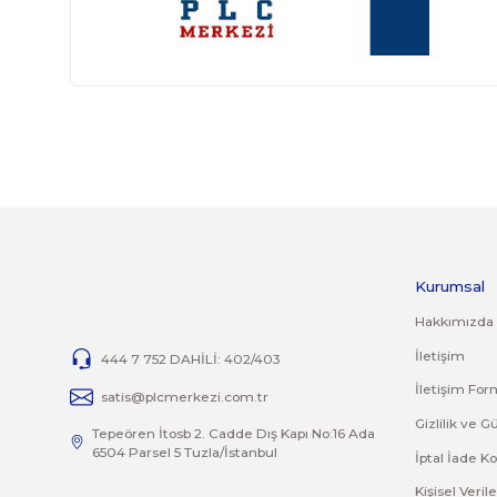
6AV3 617-1JC30-0AX3 (6AV3617-1JC30-0AX3 , 6AV36171JC30
6AV3 617-1JC30-0AX4 (6AV3617-1JC30-0AX4 , 6AV36171JC30
6AV3 617-1JC30-0AX5 (6AV3617-1JC30-0AX5, 6AV36171JC300
TP17 satış ürünleri;
https://www.otomasyonsatis.com/arama/OP17
detaylı bilgi için;