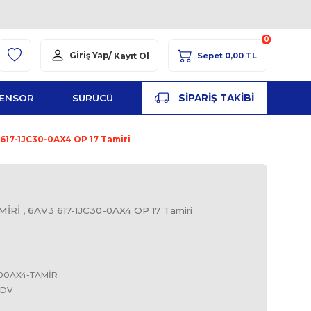
Giriş Yap
/ Kayıt Ol
YED
ŞALT
SENSOR
SÜRÜCÜ
PA
OP17 TAMİRİ , 6AV3 617-1JC30-0AX4 OP 17 Tamiri
S
C30-0AX4 OP17 TAMİRİ , 6AV3 617-1JC30-0AX4 OP 17 T
OP17 Tamiri
SIEMENS