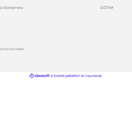
ve diğer konularda yetersiz gördüğünüz noktaları öneri formunu kullana
Bu ürüne ilk yorumu siz yapın!
Yorum Yaz
Kurumsal
Hesabım
Hakkımızda
Yeni Üyelik
letişim
Üye Girişi
letişim Formu
Şifremi Unuttum
izlilik ve Güvenlik
Kargo Takip
Gönder
ptal İade Koşullari
işisel Veriler Politikası
esafeli Satış Sözleşmesi