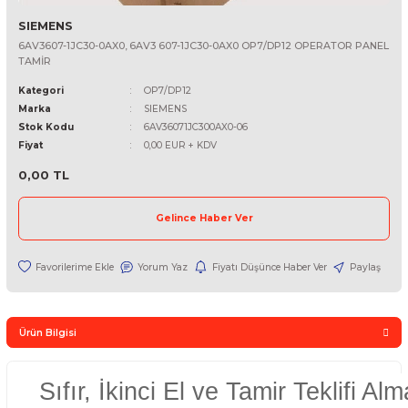
SIEMENS
6AV3607-1JC30-0AX0, 6AV3 607-1JC30-0AX0 OP7/DP12 OPERAT
TAMİR
Kategori
OP7/DP12
Marka
SIEMENS
Stok Kodu
6AV36071JC300AX0-06
Fiyat
0,00 EUR + KDV
0,00 TL
Gelince Haber Ver
Yorum Yaz
Fiyatı Düşünce Haber Ver