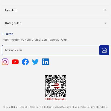
Önerileriniz
Yorum Yaz
Bu ürünün fiyat bilgisi, resim, ürün açıklamalarında ve diğer kon
yetersiz gördüğünüz noktaları öneri formunu kullanarak tarafımı
iletebilirsiniz.
Görüş ve önerileriniz için teşekkür ederiz.
Ürün resmi kalitesiz, bozuk veya görüntülenemiyor.
444 7 752 DAHİLİ: 402/403
Ürün açıklamasında eksik bilgiler bulunuyor.
satis@plcmerkezi.com.tr
Ürün bilgilerinde hatalar bulunuyor.
Tepeören İtosb 2. Cadde Dış Kapı No:16 Ada 6504 Parsel 5 Tuzla/İ
Ürün fiyatı diğer sitelerden daha pahalı.
Bu ürüne benzer farklı alternatifler olmalı.
Kurumsal
Hesabım
Kategoriler
Gönder