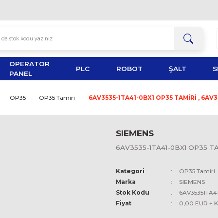
OPERATOR
TOR
PLC
ROBOT
PANEL
P PANELS
OP35
OP35 Tamiri
6AV3535-1TA41-0BX1
SIEMEN
6AV3535-1
Kategori
Marka