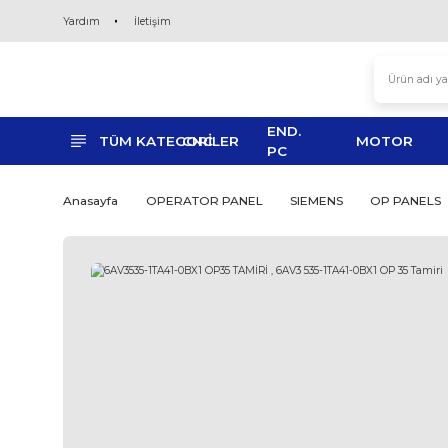
Yardım
İletişim
END.
TÜM KATEGORİLER
CNC
MO
PC
Anasayfa
OPERATOR PANEL
SIEMENS
O