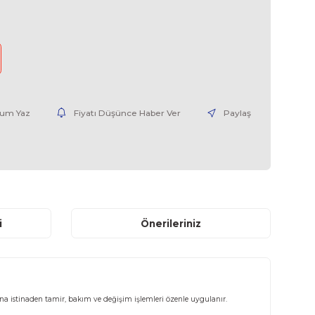
6AV35351TA410BX1-TAMİR
0,00 EUR + KDV
nce Haber Ver
Yorum Yaz
Fiyatı Düşünce Haber V