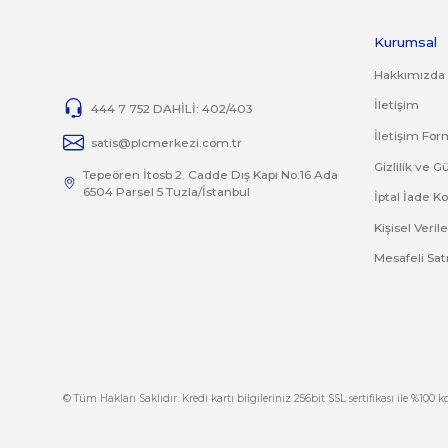
Bu ürünün fiyat bilgisi, resim, ürün açıklamalarında 
Görüş ve önerileriniz için teşekkür ederiz.
Ürün resmi kalitesiz, bozuk veya görüntülenemiyor.
Ürün açıklamasında eksik bilgiler bulunuyor.
Ürün bilgilerinde hatalar bulunuyor.
Ürün fiyatı diğer sitelerden daha pahalı.
Bu ürüne benzer farklı alternatifler olmalı.
İ
444 7 752 DAHİLİ: 402/403