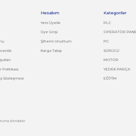
ve diğer konularda yetersiz gördüğünüz noktaları öneri formunu kullana
Bu ürüne ilk yorumu siz yapın!
Yorum Yaz
Kurumsal
Hesabım
Hakkımızda
Yeni Üyelik
letişim
Üye Girişi