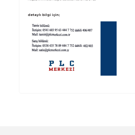
6AV3 535-1TA01-0AX0
(
6AV3535-1TA01-0AX0
,
6AV35351TA010
6AV3 535-1FA41-0BX1
(
6AV3535-1FA41-0BX1
,
6AV35351FA410
6AV3 535-1FA41-0BX0
(
6AV3535-1FA41-0BX0
,
6AV35351FA410
6AV3 535-1FA01-1AX1
(
6AV3535-1FA01-1AX1
,
6AV35351FA011A
6AV3 535-1FA01-1AX0
(
6AV3535-1FA01-1AX0
,
6AV35351FA011A
6AV3 535-1FA01-0AX0
(
6AV3535-1FA01-0AX0
,
6AV35351FA010
OP 35 satış ürünleri;
https://www.otomasyonsatis.com/arama/OP35
detaylı bilgi için;