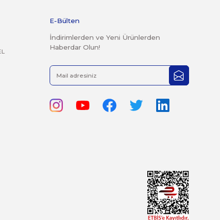
rak tarafımıza iletebilirsiniz.
Kategoriler
E-Bülten
PLC
İndirimlerden ve Yen
Haberdar Olun!
OPERATÖR PANEL