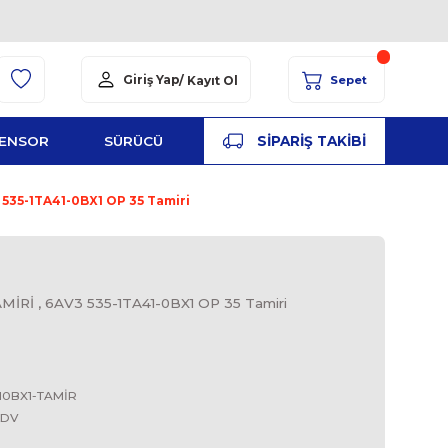
Giriş Yap
/ Kayıt Ol
YED
ŞALT
SENSOR
SÜRÜCÜ
PA
 OP35 TAMİRİ , 6AV3 535-1TA41-0BX1 OP 35 Tamiri
S
TA41-0BX1 OP35 TAMİRİ , 6AV3 535-1TA41-0BX1 OP 35 
OP35 Tamiri
SIEMENS