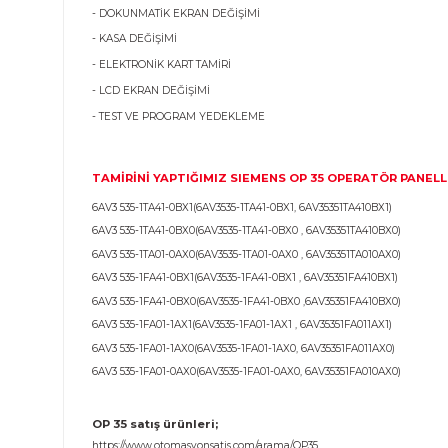
Ürün Bilgisi
OP 35 OPERATÖR PANEL TAMİR ÇÖZÜMLERİMİ
PLC MERKEZİ tamir ekibimiz tarafından tamire gelen cihaz 
Yapılan işlemler kayıt altına alınarak sevk edilir.
- DOKUNMATİK EKRAN DEĞİŞİMİ
- KASA DEĞİŞİMİ
- ELEKTRONİK KART TAMİRİ
- LCD EKRAN DEĞİŞİMİ
- TEST VE PROGRAM YEDEKLEME
TAMİRİNİ YAPTIĞIMIZ SIEMENS OP 35
OPERATÖ
6AV3 535-1TA41-0BX1
(
6AV3535-1TA41-0BX1
,
6AV35351TA410B
6AV3 535-1TA41-0BX0
(
6AV3535-1TA41-0BX0
,
6AV35351TA410