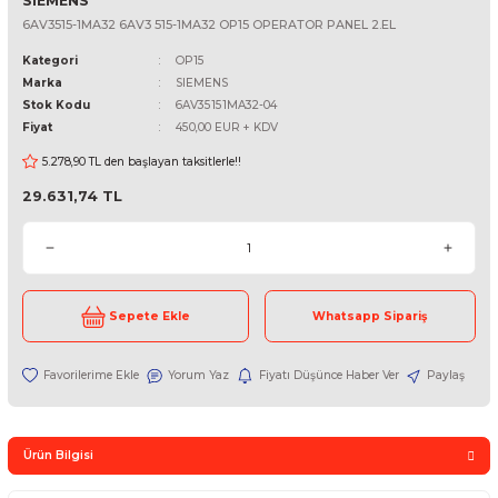
SIEMENS
6AV3515-1MA32 6AV3 515-1MA32 OP15 OPERATOR PANEL 2.EL
Kategori
OP15
Marka
SIEMENS
Stok Kodu
6AV35151MA32-04
Fiyat
450,00 EUR + KDV
5.278,90 TL den başlayan taksitlerle!!
29.631,74 TL
Sepete Ekle
Whatsapp Sipari