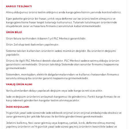
Yorum Yaz
Fiyatı Düşünce Haber Ver
Ürün Bilgisi
KARGO TESLİMATI
Almış olduğunuz ürünü teslim aldığınız anda kargo görevlisinin yanında kontro
Eğer pakette görünür bir hasar, yırtık veya deforme var ise ürünü teslim almayın
kargo görevlisine hasar tespit tutanağı tutturunuz. Tutanak tutulmayan ürünl
oluşabilecek zarar ve hasarlara firmamız sorumluluk kabul etmemektedir.
ÜRÜN BİLGİ
Ürün fatura tarihinden itibaren 1 yıl PLC Merkezi garantilidir.
Ürün 2.el olup testi bakımları yapılmıştır.
Sisteme takılan kullanılan ürünlerin iadesi mümkün değildir. Bu ürünlerin değ
yapılabilir.
Ürünü ile ilgili PLC Merkezi destek olacaktır. PLC Merkezi sadece satmış olduğ
garantisini vermektedir. Ürünün takıldığı Sistemde olan sorunlar firmamız ka
girmemektedir.