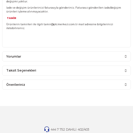
Sistemden, montajdan, elektrik dalgalanmalarından ve kullanıcı hatasından f
sorumlu olmayıp bu ürünler garanti kapsamına girmemektedir.
YANLIŞ ÜRÜN ALIMI
Yanlış alımlardan dolayı yapılacak değişim veya iade kargo ücreti size aittir.
İade ve değişim ürünlerini anlaşmalı kargomuz ile gönderiniz. Farklı kargo firma
karşı ödemeli gönderilen kargolar teslim alınmayacaktır.
İADE KOŞULLARI
14 günlük yasal iade süresinde iade edilecek orijinal ürün orijinal ambalajında e
zarar görmemiş bir şekilde faturası ile birlikte gönderilmesi gerekmektedir.
Jelatini kalkmış, flexi zarar görmüş veya kopmuş, çatlak, kırık, deforme olmuş m
yapılmış ürünlerin ve 14 günlük yasal iade süresi geçmiş ürünlerin kesinlikle iad
değişimi yoktur.
İade ve değişim ürünlerinizi faturasıyla gönderiniz. Faturasız gönderilen iade/
ürünleri işleme alınmayacaktır.
TAMİR
Ürünlerin tamirleri ile ilgili
tamir@plcmerkezi.com.tr
mail adresine bilgileriniz
iletebilirsiniz.