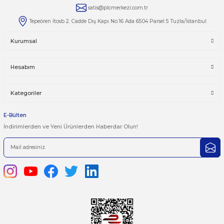
Yorumlar
Taksit Seçenekleri
Bu ürüne ilk yorumu siz yapın!
Önerileriniz
Yorum Yaz
Bu ürünün fiyat bilgisi, resim, ürün açıklamalarında ve diğer kon
yetersiz gördüğünüz noktaları öneri formunu kullanarak tarafımı
iletebilirsiniz.
Görüş ve önerileriniz için teşekkür ederiz.
Ürün resmi kalitesiz, bozuk veya görüntülenemiyor.
444 7 752 DAHİLİ: 402/403
Ürün açıklamasında eksik bilgiler bulunuyor.
satis@plcmerkezi.com.tr
Ürün bilgilerinde hatalar bulunuyor.
Tepeören İtosb 2. Cadde Dış Kapı No:16 Ada 6504 Parsel 5 Tuzla/İ
Ürün fiyatı diğer sitelerden daha pahalı.
Bu ürüne benzer farklı alternatifler olmalı.
Kurumsal