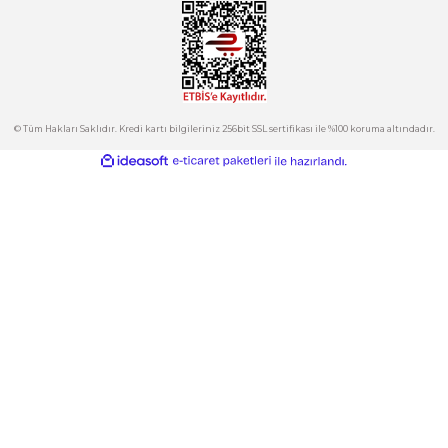
Ürün açıklamasında eksik bilgiler bulunuyor.
satis@plcmerkezi.com.tr
Ürün bilgilerinde hatalar bulunuyor.
Tepeören İtosb 2. Cadde Dış Kapı No:16 Ada 6504 Parsel 5 Tuzla/İ
Ürün fiyatı diğer sitelerden daha pahalı.
Bu ürüne benzer farklı alternatifler olmalı.
Kurumsal
Hesabım
Kategoriler
Gönder
E-Bülten
İndirimlerden ve Yeni Ürünlerden Haberdar Olun!