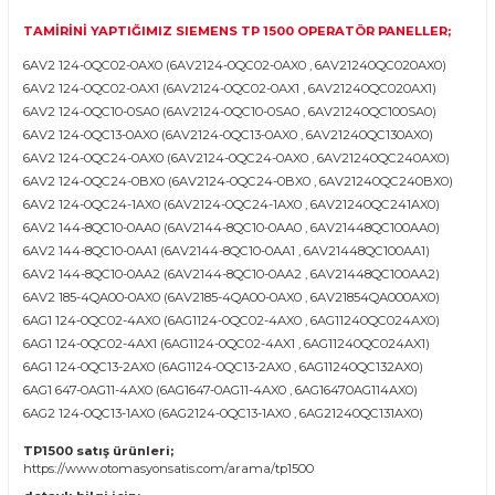
TP 1500 OPERATÖR PANEL TAMİR ÇÖZÜMLERİMİZ
PLC MERKEZİ tamir ekibimiz tarafından tamire gelen cihaz ön incelemeye alınır
edilen arızalar ve cihazın durumu kayıt altına alınır. Müşterimizin onayına ist
tamir, bakım ve değişim işlemleri özenle uygulanır. Yapılan işlemler kayıt altına
sevk edilir.
- DOKUNMATİK EKRAN DEĞİŞİMİ
- KASA DEĞİŞİMİ
- ELEKTRONİK KART TAMİRİ
- LCD EKRAN DEĞİŞİMİ
- TEST VE PROGRAM YEDEKLEME
TAMİRİNİ YAPTIĞIMIZ SIEMENS
TP
1
5
00
OPERATÖR PANEL
6AV2 124-0QC02-0AX0
(6AV2124-0QC02-0AX0 , 6AV21240QC020
6AV2 124-0QC02-0AX1 (6AV2124-0QC02-0AX1 , 6AV21240QC020A
6AV2 124-0QC10-0SA0 (6AV2124-0QC10-0SA0 , 6AV21240QC100S
6AV2 124-0QC13-0AX0
(6AV2124-0QC13-0AX0 , 6AV21240QC130AX
6AV2 124-0QC24-0AX0
(6AV2124-0QC24-0AX0 , 6AV21240QC24
6AV2 124-0QC24-0BX0
(6AV2124-0QC24-0BX0 , 6AV21240QC24