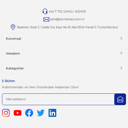
Yorumlar
Taksit Seçenekleri
Bu ürüne ilk yorumu siz yapın!
Önerileriniz
Yorum Yaz
Bu ürünün fiyat bilgisi, resim, ürün açıklamalarında ve diğer kon
yetersiz gördüğünüz noktaları öneri formunu kullanarak tarafımı
iletebilirsiniz.
Görüş ve önerileriniz için teşekkür ederiz.
Ürün resmi kalitesiz, bozuk veya görüntülenemiyor.
444 7 752 DAHİLİ: 402/403