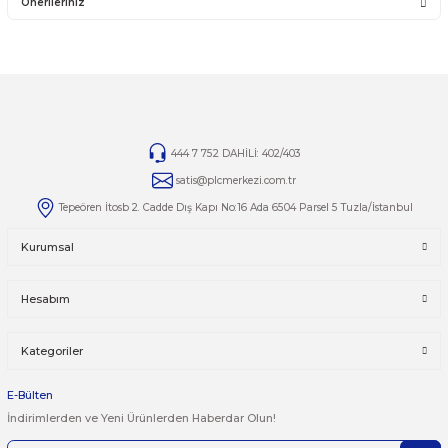
iade süresi geçmiş ürünlerin kesinlikle iadesi ve değişimi 
İade ve değişim ürünlerinizi faturasıyla gönderiniz. Fatur
gönderilen iade/değişim ürünleri işleme alınmayacaktır.
TAMİR
Ürünlerin tamirleri ile ilgili
tamir@plcmerkezi.com.tr
mail
adresine bilgilerinizi iletebilirsiniz.
Yorumlar
Taksit Seçenekleri
Bu ürüne ilk yorumu siz yapın!
Önerileriniz
Yorum Yaz
Bu ürünün fiyat bilgisi, resim, ürün açıklamalarında ve diğer kon
yetersiz gördüğünüz noktaları öneri formunu kullanarak tarafımı
iletebilirsiniz.
Görüş ve önerileriniz için teşekkür ederiz.