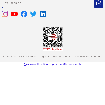
Ürün resmi kalitesiz, bozuk veya görüntülenemiyor.
444 7 752 DAHİLİ: 402/403
Ürün açıklamasında eksik bilgiler bulunuyor.
satis@plcmerkezi.com.tr
Ürün bilgilerinde hatalar bulunuyor.
Tepeören İtosb 2. Cadde Dış Kapı No:16 Ada 6504 Parsel 5 Tuzla/İ
Ürün fiyatı diğer sitelerden daha pahalı.
Bu ürüne benzer farklı alternatifler olmalı.
Kurumsal
Hesabım
Kategoriler
Gönder
E-Bülten
İndirimlerden ve Yeni Ürünlerden Haberdar Olun!