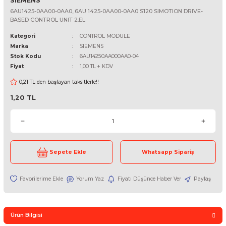
SIEMENS
6AU1425-0AA00-0AA0, 6AU 1425-0AA00-0AA0 S120 SIMOTION DR
BASED CONTROL UNIT 2.EL
Kategori
CONTROL MODULE
Marka
SIEMENS
Stok Kodu
6AU14250AA000AA0-04
Fiyat
1,00 TL + KDV
0,21 TL den başlayan taksitlerle!!
1,20 TL
Sepete Ekle
Whatsapp Sipari