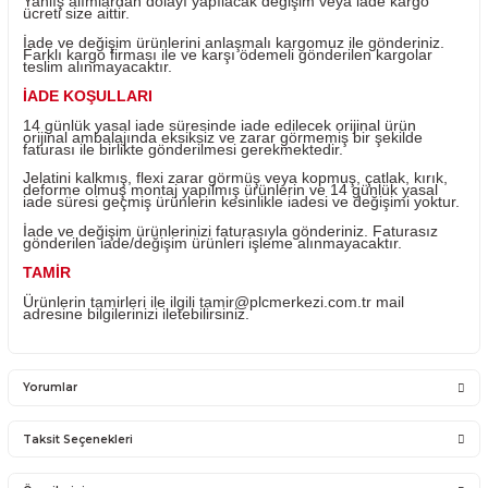
Ürün sıfır kutusu açıktır. Ürün kullanılmamıştır.
Sisteme takılan kullanılan ürünlerin iadesi mümkün değild
ürünlerin değişimi yapılabilir.
Ürünü ile ilgili PLC Merkezi destek olacaktır. PLC Merkez
sadece satmış olduğu ürünün garantisini vermektedir. Ü
takıldığı Sistemde olan sorunlar firmamız kapsamına
girmemektedir.
Sistemden, montajdan, elektrik dalgalanmalarından ve ku
hatasından firmamız sorumlu olmayıp bu ürünler garanti
kapsamına girmemektedir.
YANLIŞ ÜRÜN ALIMI
Yanlış alımlardan dolayı yapılacak değişim veya iade ka
ücreti size aittir.
İade ve değişim ürünlerini anlaşmalı kargomuz ile gönder
Farklı kargo firması ile ve karşı ödemeli gönderilen kargo
teslim alınmayacaktır.
İADE KOŞULLARI
14 günlük yasal iade süresinde iade edilecek orijinal ürü
orijinal ambalajında eksiksiz ve zarar görmemiş bir şekil
faturası ile birlikte gönderilmesi gerekmektedir.
Jelatini kalkmış, flexi zarar görmüş veya kopmuş, çatlak, 
deforme olmuş montaj yapılmış ürünlerin ve 14 günlük y