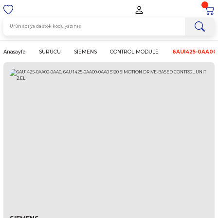
Anasayfa
SÜRÜCÜ
SIEMENS
CONTROL MODULE
6AU1