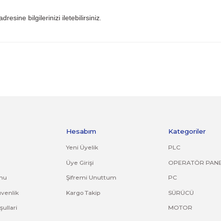
 iade kargo ücreti size aittir.
ile gönderiniz. Farklı kargo firması ile ve karşı ödemeli gön
ijinal ürün orijinal ambalajında eksiksiz ve zarar görmemiş bi
uş, çatlak, kırık, deforme olmuş montaj yapılmış ürünlerin ve
riniz. Faturasız gönderilen iade/değişim ürünleri işleme alın
om.tr
mail adresine bilgilerinizi iletebilirsiniz
.
ve diğer konularda yetersiz gördüğünüz noktaları öneri formunu kullana
Bu ürüne ilk yorumu siz yapın!