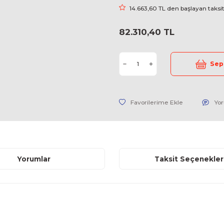
Stok Kodu
Fiyat
14.663,60
82.310,4