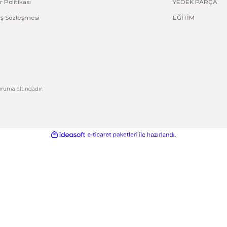
Yorum Yaz
Kurumsal
Hesabım
Hakkımızda
Yeni Üyelik
letişim
Üye Girişi
letişim Formu
Şifremi Unuttum
izlilik ve Güvenlik
Kargo Takip
Gönder
ptal İade Koşullari
işisel Veriler Politikası
esafeli Satış Sözleşmesi