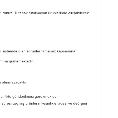
Taksit Seçenekleri
Öneril
sar tespit tutanağı tutturunuz. Tutanak tutulmayan ürünlerin
ktedir. Ürünün takıldığı sistemde olan sorunlar firmamız ka
ürünler garanti kapsamına girmemektedir.