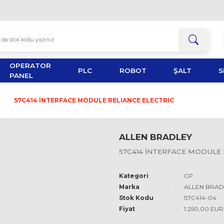
OPERATOR
TOR
PLC
ROBOT
PANEL
oMax
CP
57C414 İNTERFACE MODULE RELIANCE ELE
ALLEN 
57C414 İ
Kategori
Marka