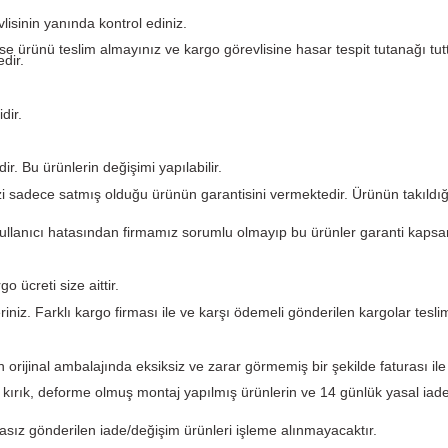
Yorumlar
argo görevlisinin yanında kontrol ediniz.
eforme var ise ürünü teslim almayınız ve kargo görevlisine ha
 etmemektedir.
i garantilidir.
kün değildir. Bu ürünlerin değişimi yapılabilir.
. PLC Merkezi sadece satmış olduğu ürünün garantisini verme
ından ve kullanıcı hatasından firmamız sorumlu olmayıp bu 