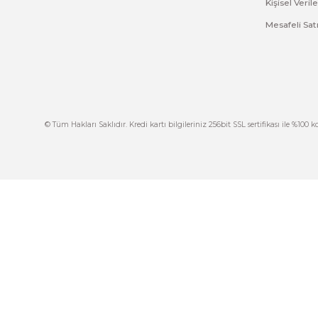
Ürün resmi kalitesiz, bozuk veya görüntülenemiyor.
Ürün açıklamasında eksik bilgiler bulunuyor.
Ürün bilgilerinde hatalar bulunuyor.
Ürün fiyatı diğer sitelerden daha pahalı.
Bu ürüne benzer farklı alternatifler olmalı.
İ
444 7 752 DAHİLİ: 402/403
İ
satis@plcmerkezi.com.tr
G
Tepeören İtosb 2. Cadde Dış Kapı No:16 Ada
6504 Parsel 5 Tuzla/İstanbul
İ
K
M