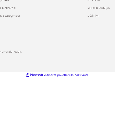
Bu ürüne ilk yorumu siz yapın!
Yorum Yaz
Kurumsal
Hesabım
Hakkımızda
Yeni Üyelik
letişim
Üye Girişi
letişim Formu
Şifremi Unuttum
izlilik ve Güvenlik
Kargo Takip
Gönder
ptal İade Koşullari
işisel Veriler Politikası
esafeli Satış Sözleşmesi