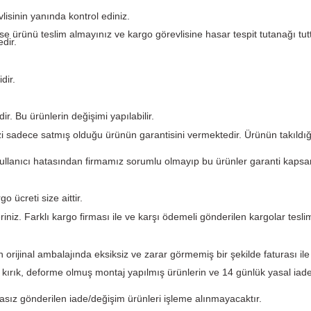
Yorumlar
argo görevlisinin yanında kontrol ediniz.
eforme var ise ürünü teslim almayınız ve kargo görevlisine ha
 etmemektedir.
i garantilidir.
kün değildir. Bu ürünlerin değişimi yapılabilir.
. PLC Merkezi sadece satmış olduğu ürünün garantisini verme
ından ve kullanıcı hatasından firmamız sorumlu olmayıp bu 