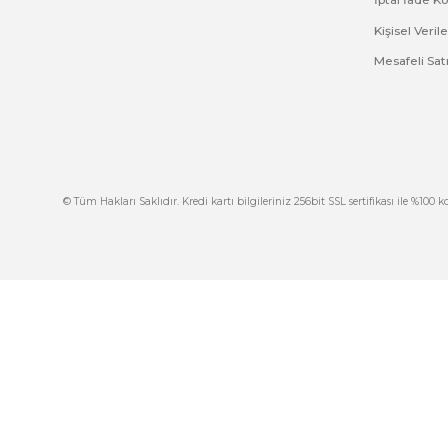
Görüş ve önerileriniz için teşekkür ederiz.
Ürün resmi kalitesiz, bozuk veya görüntülenemiyor.
Ürün açıklamasında eksik bilgiler bulunuyor.
Ürün bilgilerinde hatalar bulunuyor.
Ürün fiyatı diğer sitelerden daha pahalı.
Bu ürüne benzer farklı alternatifler olmalı.
İ
444 7 752 DAHİLİ: 402/403
İ
satis@plcmerkezi.com.tr
G
Tepeören İtosb 2. Cadde Dış Kapı No:16 Ada
6504 Parsel 5 Tuzla/İstanbul
İ
K
M