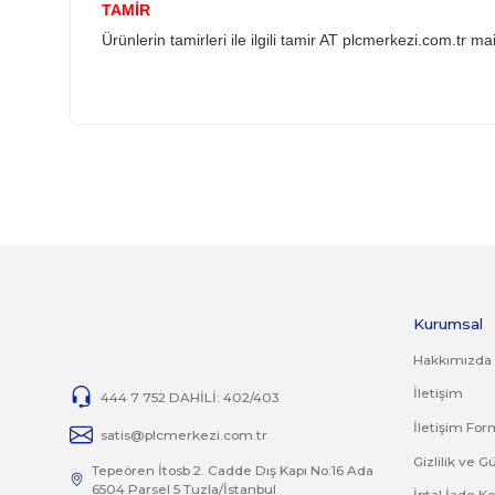
YANLIŞ ÜRÜN ALIMI
Yanlış alımlardan dolayı yapılacak değişim veya
İade ve değişim ürünlerini anlaşmalı kargomuz 
İADE KOŞULLARI
14 günlük yasal iade süresinde iade edilecek or
Jelatini kalkmış, flexi zarar görmüş veya kopm
yoktur.
İade ve değişim ürünlerinizi faturasıyla gönde
TAMİR
Ürünlerin tamirleri ile ilgili
tamir AT plcmerkezi
Bu ürünün fiyat bilgisi, resim, ürün açıklamalarında 