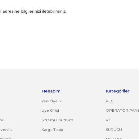
 iade kargo ücreti size aittir.
ile gönderiniz. Farklı kargo firması ile ve karşı ödemeli gön
ijinal ürün orijinal ambalajında eksiksiz ve zarar görmemiş bi
uş, çatlak, kırık, deforme olmuş montaj yapılmış ürünlerin ve
riniz. Faturasız gönderilen iade/değişim ürünleri işleme alın
.com.tr
mail adresine bilgilerinizi iletebilirsiniz
.
ve diğer konularda yetersiz gördüğünüz noktaları öneri formunu kullana