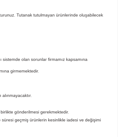
Taksit Seçenekleri
Öneril
sar tespit tutanağı tutturunuz. Tutanak tutulmayan ürünlerin
ktedir. Ürünün takıldığı sistemde olan sorunlar firmamız ka
ürünler garanti kapsamına girmemektedir.