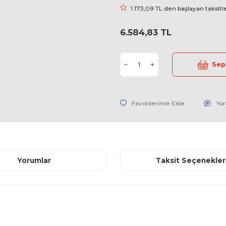
Stok Kodu
Fiyat
1.173,09 
6.584,83