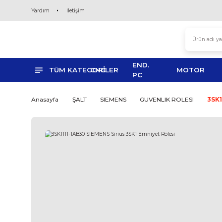
Yardım
İletişim
END.
TÜM KATEGORİLER
CNC
MO
PC
Anasayfa
ŞALT
SIEMENS
GUVENLIK ROLE