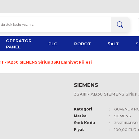
OPERATOR
TOR
PLC
ROBOT
PANEL
SI
3SK1111-1AB30 SIEMENS Sirius 3SK1 Emniyet Rölesi
SIEMEN
3SK1111-1A
Kategori
Marka