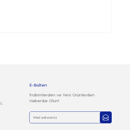
derilen kargolar teslim alınmayacaktır.
r şekilde faturası ile birlikte gönderilmesi gerekmektedir.
 14 günlük yasal iade süresi geçmiş ürünlerin kesinlikle iade
mayacaktır.
rak tarafımıza iletebilirsiniz.