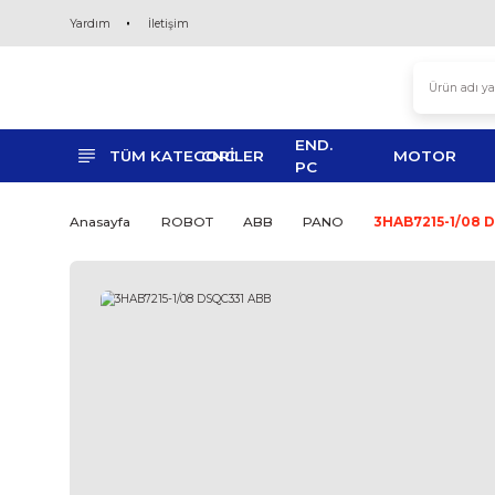
Yardım
İletişim
END.
TÜM KATEGORİLER
CNC
MO
PC
Anasayfa
ROBOT
ABB
PANO
3HAB7