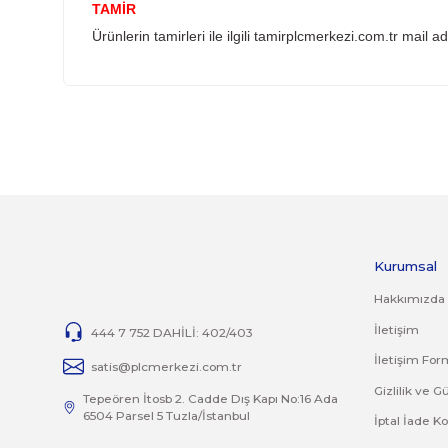
YANLIŞ ÜRÜN ALIMI
Yanlış alımlardan dolayı yapılacak değişim veya
İade ve değişim ürünlerini anlaşmalı kargomuz 
İADE KOŞULLARI
14 günlük yasal iade süresinde iade edilecek or
Jelatini kalkmış, flexi zarar görmüş veya kopm
yoktur.
İade ve değişim ürünlerinizi faturasıyla gönde
TAMİR
Ürünlerin tamirleri ile ilgili
tamirplcmerkezi.com
Bu ürünün fiyat bilgisi, resim, ürün açıklamalarında 
Görüş ve önerileriniz için teşekkür ederiz.