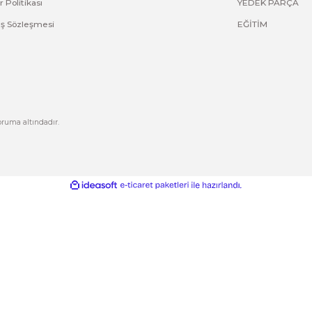
Yorum Yaz
Kurumsal
Hesabım
Hakkımızda
Yeni Üyelik
letişim
Üye Girişi
letişim Formu
Şifremi Unuttum
izlilik ve Güvenlik
Kargo Takip
Gönder
ptal İade Koşullari
işisel Veriler Politikası
esafeli Satış Sözleşmesi