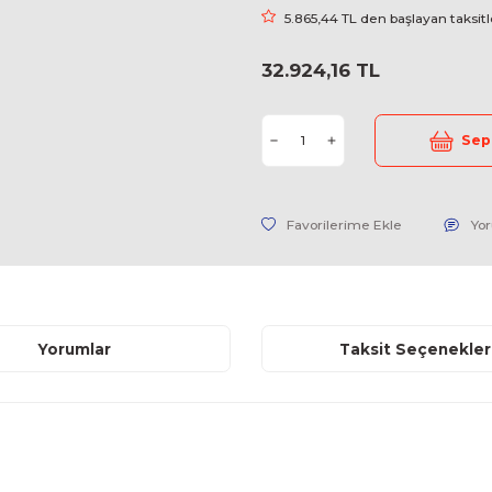
Stok Kodu
Fiyat
5.865,44 
32.924,1