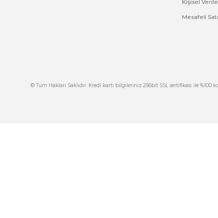
Ürün resmi kalitesiz, bozuk veya görüntülenemiyor.
Ürün açıklamasında eksik bilgiler bulunuyor.
Ürün bilgilerinde hatalar bulunuyor.
Ürün fiyatı diğer sitelerden daha pahalı.
Bu ürüne benzer farklı alternatifler olmalı.
İ
444 7 752 DAHİLİ: 402/403
İ
satis@plcmerkezi.com.tr
G
Tepeören İtosb 2. Cadde Dış Kapı No:16 Ada
6504 Parsel 5 Tuzla/İstanbul
İ
K
M