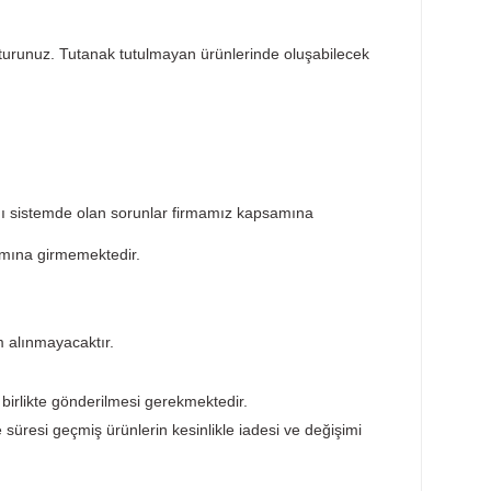
Taksit Seçenekleri
Öneril
sar tespit tutanağı tutturunuz. Tutanak tutulmayan ürünlerin
ktedir. Ürünün takıldığı sistemde olan sorunlar firmamız ka
ürünler garanti kapsamına girmemektedir.