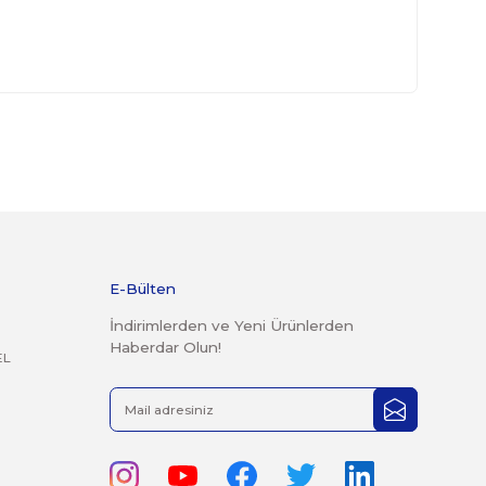
derilen kargolar teslim alınmayacaktır.
r şekilde faturası ile birlikte gönderilmesi gerekmektedir.
 14 günlük yasal iade süresi geçmiş ürünlerin kesinlikle iade
mayacaktır.
rak tarafımıza iletebilirsiniz.