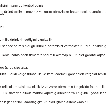
Yorumlar
argo görevlisinin yanında kontrol ediniz.
eforme var ise ürünü teslim almayınız ve kargo görevlisine ha
 etmemektedir.
i garantilidir.
kün değildir. Bu ürünlerin değişimi yapılabilir.
. PLC Merkezi sadece satmış olduğu ürünün garantisini verme
ından ve kullanıcı hatasından firmamız sorumlu olmayıp bu 