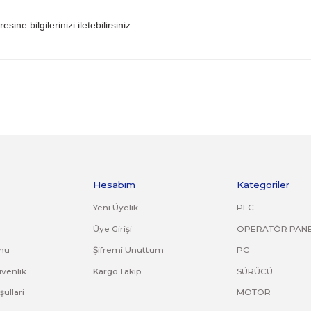
 iade kargo ücreti size aittir.
ile gönderiniz. Farklı kargo firması ile ve karşı ödemeli gön
ijinal ürün orijinal ambalajında eksiksiz ve zarar görmemiş bi
uş, çatlak, kırık, deforme olmuş montaj yapılmış ürünlerin ve
riniz. Faturasız gönderilen iade/değişim ürünleri işleme alın
.tr
mail adresine bilgilerinizi iletebilirsiniz
.
ve diğer konularda yetersiz gördüğünüz noktaları öneri formunu kullana
Bu ürüne ilk yorumu siz yapın!