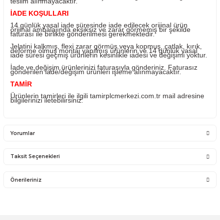
ürünlerin değişimi yapılabilir.
Ürünü ile ilgili PLC Merkezi destek olacaktır. PLC Merkez
sadece satmış olduğu ürünün garantisini vermektedir. Ü
takıldığı sistemde olan sorunlar firmamız kapsamına
girmemektedir.
Sistemden, montajdan, elektrik dalgalanmalarından ve ku
hatasından firmamız sorumlu olmayıp bu ürünler garanti
kapsamına girmemektedir.
YANLIŞ ÜRÜN ALIMI
Yanlış alımlardan dolayı yapılacak değişim veya iade ka
ücreti size aittir.
İade ve değişim ürünlerini anlaşmalı kargomuz ile gönder
Farklı kargo firması ile ve karşı ödemeli gönderilen kargo
teslim alınmayacaktır.
İADE KOŞULLARI
14 günlük yasal iade süresinde iade edilecek orijinal ürü
orijinal ambalajında eksiksiz ve zarar görmemiş bir şekil
faturası ile birlikte gönderilmesi gerekmektedir.
Jelatini kalkmış, flexi zarar görmüş veya kopmuş, çatlak, 
deforme olmuş montaj yapılmış ürünlerin ve 14 günlük y
iade süresi geçmiş ürünlerin kesinlikle iadesi ve değişimi 
İade ve değişim ürünlerinizi faturasıyla gönderiniz. Fatur
gönderilen iade/değişim ürünleri işleme alınmayacaktır.
TAMİR