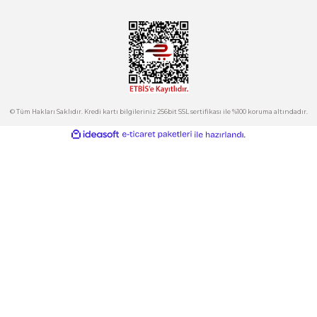
Tepeören İtosb 2. Cadde Dış Kapı No:16 Ada 6504 Parsel 5 Tuzla/İ
Ürün fiyatı diğer sitelerden daha pahalı.
Bu ürüne benzer farklı alternatifler olmalı.
Kurumsal
Hesabım
Kategoriler
Gönder
E-Bülten
İndirimlerden ve Yeni Ürünlerden Haberdar Olun!