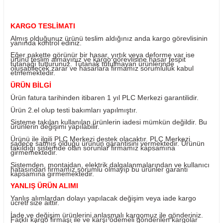
Yorum Yaz
Fiyatı Düşünce Haber Ver
Ürün Bilgisi
KARGO TESLİMATI
Almış olduğunuz ürünü teslim aldığınız anda kargo görevl
yanında kontrol ediniz.
Eğer pakette görünür bir hasar, yırtık veya deforme var i
ürünü teslim almayınız ve kargo görevlisine hasar tespit
tutanağı tutturunuz. Tutanak tutulmayan ürünlerinde
oluşabilecek zarar ve hasarlara firmamız sorumluluk kab
etmemektedir.
ÜRÜN BİLGİ
Ürün fatura tarihinden itibaren 1 yıl PLC Merkezi garantili
Ürün 2.el olup testi bakımları yapılmıştır.
Sisteme takılan kullanılan ürünlerin iadesi mümkün değild