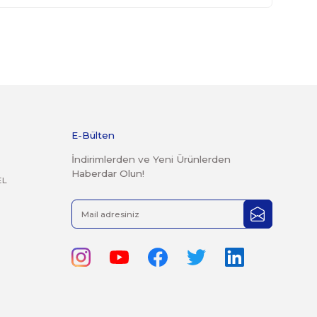
kte gönderilmesi gerekmektedir.
 geçmiş ürünlerin kesinlikle iadesi ve değişimi yoktur.
rak tarafımıza iletebilirsiniz.