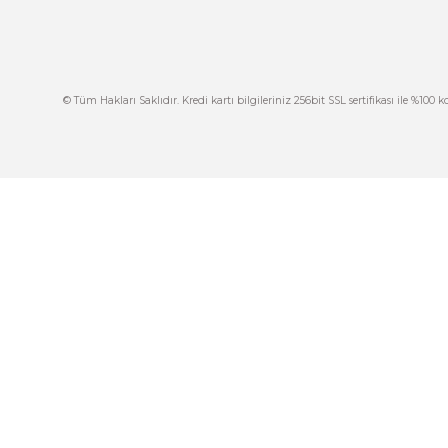
Ürün bilgilerinde hatalar bulunuyor.
Ürün fiyatı diğer sitelerden daha pahalı.
Bu ürüne benzer farklı alternatifler olmalı.
İ
444 7 752 DAHİLİ: 402/403
İ
satis@plcmerkezi.com.tr
G
Tepeören İtosb 2. Cadde Dış Kapı No:16 Ada
6504 Parsel 5 Tuzla/İstanbul
İ
K
M
© Tüm Hakları Saklıdır. Kredi kartı bilgileriniz 256bit SSL sertif