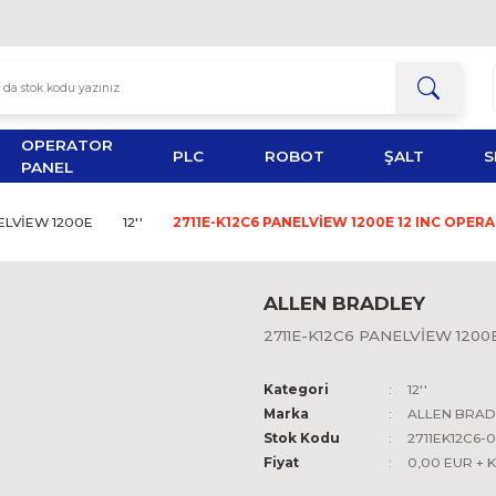
OPERATOR
TOR
PLC
ROBOT
PANEL
EY
PANELVİEW 1200E
12''
2711E-K12C6 PANELVİEW
ALLEN 
2711E-K12
Kategori
Marka