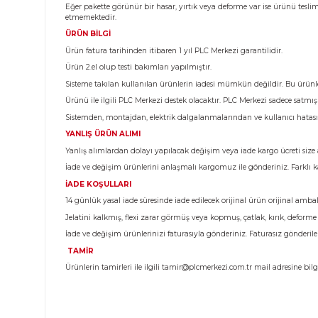
Ürün Bilgisi
KARGO TESLİMATI
Almış olduğunuz ürünü teslim aldığınız anda kargo görev
Eğer pakette görünür bir hasar, yırtık veya deforme var 
etmemektedir.
ÜRÜN BİLGİ
Ürün fatura tarihinden itibaren 1 yıl PLC Merkezi garantili
Ürün 2.el olup testi bakımları yapılmıştır.
Sisteme takılan kullanılan ürünlerin iadesi mümkün değild
Ürünü ile ilgili PLC Merkezi destek olacaktır. PLC Merke
Sistemden, montajdan, elektrik dalgalanmalarından ve k
YANLIŞ ÜRÜN ALIMI
Yanlış alımlardan dolayı yapılacak değişim veya iade kargo 
İade ve değişim ürünlerini anlaşmalı kargomuz ile gönderi