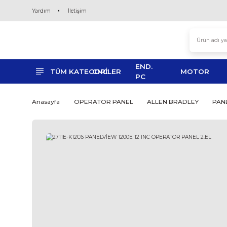
Yardım
İletişim
END.
TÜM KATEGORİLER
CNC
MO
PC
Anasayfa
OPERATOR PANEL
ALLEN BRADL