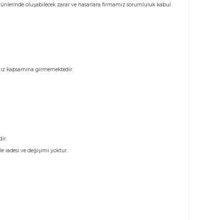
Taksit Seçenekleri
Öneril
runuz. Tutanak tutulmayan ürünlerinde oluşabilecek zarar ve hasarlara firma
istemde olan sorunlar firmamız kapsamına girmemektedir.
na girmemektedir.
nmayacaktır.