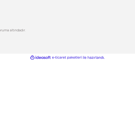
Kurumsal
Hesabım
Hakkımızda
Yeni Üyelik
letişim
Üye Girişi
letişim Formu
Şifremi Unuttum
izlilik ve Güvenlik
Kargo Takip
Gönder
ptal İade Koşullari
işisel Veriler Politikası
esafeli Satış Sözleşmesi
ikası ile %100 koruma altındadır.