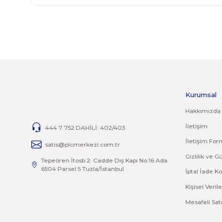
İADE KOŞULLARI
14 günlük yasal iade süresinde iade edilecek orijinal ürün 
Jelatini kalkmış, flexi zarar görmüş veya kopmuş, çatlak, 
İade ve değişim ürünlerinizi faturasıyla gönderiniz. Fatur
TAMİR
Ürünlerin tamirleri ile ilgili
tamir@plcmerkezi.com.tr
mail 
Bu ürünün fiyat bilgisi, resim, ürün açıklamalarında 
Görüş ve önerileriniz için teşekkür ederiz.
Ürün resmi kalitesiz, bozuk veya görüntülenemiyor.
Ürün açıklamasında eksik bilgiler bulunuyor.