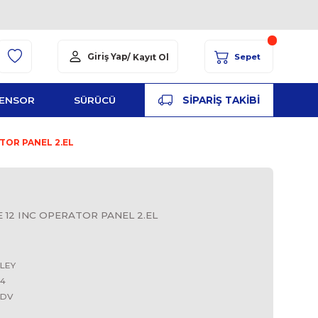
Giriş Yap
/ Kayıt Ol
YED
ŞALT
SENSOR
SÜRÜCÜ
PA
 1200E 12 INC OPERATOR PANEL 2.EL
BRADLEY
C6 PANELVİEW 1200E 12 INC OPERATOR PANEL 2.EL
12''
ALLEN BRADLEY