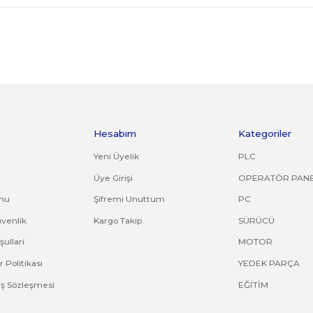
orijinal ambalajında eksiksiz ve zarar görmemiş bir şekilde faturası ile birli
kırık, deforme olmuş montaj yapılmış ürünlerin ve 14 günlük yasal iade süresi
asız gönderilen iade/değişim ürünleri işleme alınmayacaktır.
adresine bilgilerinizi iletebilirsiniz.
ve diğer konularda yetersiz gördüğünüz noktaları öneri formunu kullana
Bu ürüne ilk yorumu siz yapın!
Yorum Yaz