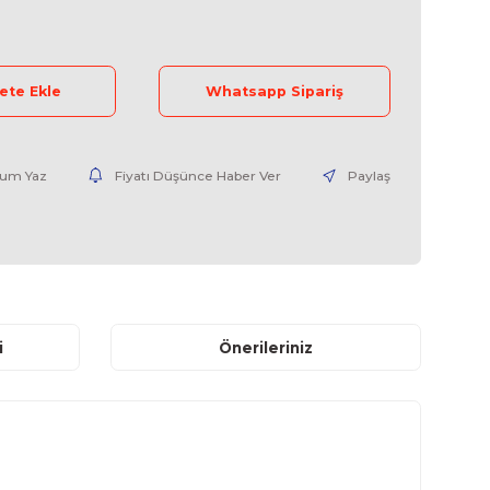
2711EK12C6-04
0,00 EUR + KDV
Sepete Ekle
Whatsap
Yorum Yaz
Fiyatı Düşünce Haber V