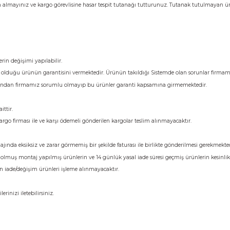
Yorumlar
lisinin yanında kontrol ediniz.
ise ürünü teslim almayınız ve kargo görevlisine hasar tespit tutanağı tuttu
dir.
ir. Bu ürünlerin değişimi yapılabilir.
zi sadece satmış olduğu ürünün garantisini vermektedir. Ürünün takıldığı S
ullanıcı hatasından firmamız sorumlu olmayıp bu ürünler garanti kapsamı
ücreti size aittir.
niz. Farklı kargo firması ile ve karşı ödemeli gönderilen kargolar teslim alı