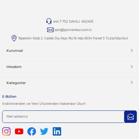
Ürünlerin tamirleri ile ilgili
tamir AT plcmerkezi.com.tr
mai
adresine bilgilerinizi iletebilirsiniz
.
Yorumlar
Taksit Seçenekleri
Bu ürüne ilk yorumu siz yapın!
Önerileriniz
Yorum Yaz
Bu ürünün fiyat bilgisi, resim, ürün açıklamalarında ve diğer kon
yetersiz gördüğünüz noktaları öneri formunu kullanarak tarafımı
iletebilirsiniz.
Görüş ve önerileriniz için teşekkür ederiz.
Ürün resmi kalitesiz, bozuk veya görüntülenemiyor.
444 7 752 DAHİLİ: 402/403
Ürün açıklamasında eksik bilgiler bulunuyor.
satis@plcmerkezi.com.tr
Ürün bilgilerinde hatalar bulunuyor.