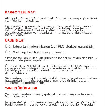
Yorum Yaz
Fiyatı Düşünce Haber Ver
Ürün Bilgisi
KARGO TESLİMATI
Almış olduğunuz ürünü teslim aldığınız anda kargo görevl
yanında kontrol ediniz.
Eğer pakette görünür bir hasar, yırtık veya deforme var i
ürünü teslim almayınız ve kargo görevlisine hasar tespit
tutanağı tutturunuz. Tutanak tutulmayan ürünlerinde
oluşabilecek zarar ve hasarlara firmamız sorumluluk kab
etmemektedir.
ÜRÜN BİLGİ
Ürün fatura tarihinden itibaren 1 yıl PLC Merkezi garantili
Ürün 2.el olup testi bakımları yapılmıştır.
Sisteme takılan kullanılan ürünlerin iadesi mümkün değild