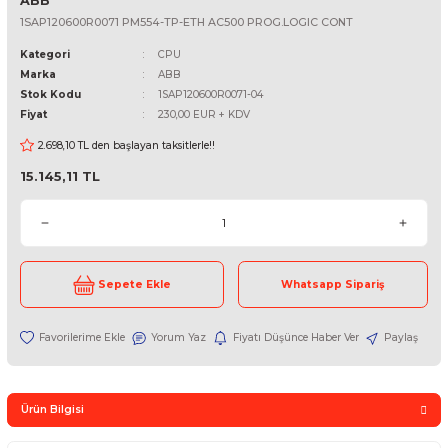
ABB
1SAP120600R0071 PM554-TP-ETH AC500 PROG.LOGIC CONT
Kategori
CPU
Marka
ABB
Stok Kodu
1SAP120600R0071-04
Fiyat
230,00 EUR + KDV
2.698,10 TL den başlayan taksitlerle!!
15.145,11 TL
Sepete Ekle
Whatsapp Sipari