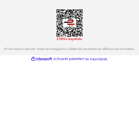
Tepeören İtosb 2. Cadde Dış Kapı No:16 Ada 6504 Parsel 5 Tuzla/İ
Ürün fiyatı diğer sitelerden daha pahalı.
Bu ürüne benzer farklı alternatifler olmalı.
Kurumsal
Hesabım
Kategoriler
Gönder
E-Bülten
İndirimlerden ve Yeni Ürünlerden Haberdar Olun!