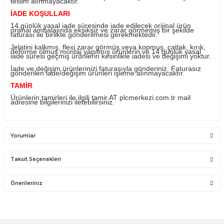
ürünlerin değişimi yapılabilir.
Ürünü ile ilgili PLC Merkezi destek olacaktır. PLC Merkez
sadece satmış olduğu ürünün garantisini vermektedir. Ü
takıldığı sistemde olan sorunlar firmamız kapsamına
girmemektedir.
Sistemden, montajdan, elektrik dalgalanmalarından ve ku
hatasından firmamız sorumlu olmayıp bu ürünler garanti
kapsamına girmemektedir.
YANLIŞ ÜRÜN ALIMI
Yanlış alımlardan dolayı yapılacak değişim veya iade ka
ücreti size aittir.
İade ve değişim ürünlerini anlaşmalı kargomuz ile gönder
Farklı kargo firması ile ve karşı ödemeli gönderilen kargo
teslim alınmayacaktır.
İADE KOŞULLARI
14 günlük yasal iade süresinde iade edilecek orijinal ürü
orijinal ambalajında eksiksiz ve zarar görmemiş bir şekil
faturası ile birlikte gönderilmesi gerekmektedir.
Jelatini kalkmış, flexi zarar görmüş veya kopmuş, çatlak, 
deforme olmuş montaj yapılmış ürünlerin ve 14 günlük y
iade süresi geçmiş ürünlerin kesinlikle iadesi ve değişimi 
İade ve değişim ürünlerinizi faturasıyla gönderiniz. Fatur
gönderilen iade/değişim ürünleri işleme alınmayacaktır.
TAMİR