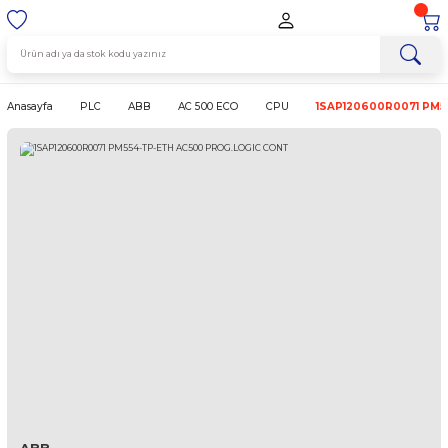
Anasayfa
PLC
ABB
AC 500 ECO
CPU
1SAP12060