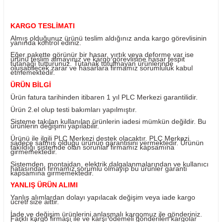
Yorum Yaz
Fiyatı Düşünce Haber Ver
Ürün Bilgisi
KARGO TESLİMATI
Almış olduğunuz ürünü teslim aldığınız anda kargo görevl
yanında kontrol ediniz.
Eğer pakette görünür bir hasar, yırtık veya deforme var i
ürünü teslim almayınız ve kargo görevlisine hasar tespit
tutanağı tutturunuz. Tutanak tutulmayan ürünlerinde
oluşabilecek zarar ve hasarlara firmamız sorumluluk kab
etmemektedir.
ÜRÜN BİLGİ
Ürün fatura tarihinden itibaren 1 yıl PLC Merkezi garantili
Ürün 2.el olup testi bakımları yapılmıştır.
Sisteme takılan kullanılan ürünlerin iadesi mümkün değild