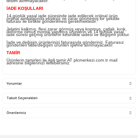
ürünlerin değişimi yapılabilir.
Ürünü ile ilgili PLC Merkezi destek olacaktır. PLC Merkez
sadece satmış olduğu ürünün garantisini vermektedir. Ü
takıldığı sistemde olan sorunlar firmamız kapsamına
girmemektedir.
Sistemden, montajdan, elektrik dalgalanmalarından ve ku
hatasından firmamız sorumlu olmayıp bu ürünler garanti
kapsamına girmemektedir.
YANLIŞ ÜRÜN ALIMI
Yanlış alımlardan dolayı yapılacak değişim veya iade ka
ücreti size aittir.
İade ve değişim ürünlerini anlaşmalı kargomuz ile gönder
Farklı kargo firması ile ve karşı ödemeli gönderilen kargo
teslim alınmayacaktır.
İADE KOŞULLARI
14 günlük yasal iade süresinde iade edilecek orijinal ürü
orijinal ambalajında eksiksiz ve zarar görmemiş bir şekil
faturası ile birlikte gönderilmesi gerekmektedir.
Jelatini kalkmış, flexi zarar görmüş veya kopmuş, çatlak, 
deforme olmuş montaj yapılmış ürünlerin ve 14 günlük y
iade süresi geçmiş ürünlerin kesinlikle iadesi ve değişimi 
İade ve değişim ürünlerinizi faturasıyla gönderiniz. Fatur
gönderilen iade/değişim ürünleri işleme alınmayacaktır.
TAMİR