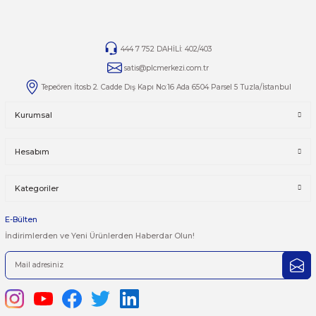
Ürünlerin tamirleri ile ilgili
tamir AT plcmerkezi.com.tr
mai
adresine bilgilerinizi iletebilirsiniz
.
Yorumlar
Taksit Seçenekleri
Bu ürüne ilk yorumu siz yapın!
Önerileriniz
Yorum Yaz
Bu ürünün fiyat bilgisi, resim, ürün açıklamalarında ve diğer kon
yetersiz gördüğünüz noktaları öneri formunu kullanarak tarafımı
iletebilirsiniz.
Görüş ve önerileriniz için teşekkür ederiz.
Ürün resmi kalitesiz, bozuk veya görüntülenemiyor.
444 7 752 DAHİLİ: 402/403
Ürün açıklamasında eksik bilgiler bulunuyor.
satis@plcmerkezi.com.tr
Ürün bilgilerinde hatalar bulunuyor.