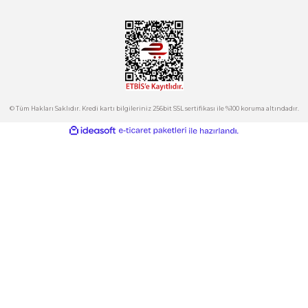
Tepeören İtosb 2. Cadde Dış Kapı No:16 Ada 6504 Parsel 5 Tuzla/İ
Ürün fiyatı diğer sitelerden daha pahalı.
Bu ürüne benzer farklı alternatifler olmalı.
Kurumsal
Hesabım
Kategoriler
Gönder
E-Bülten
İndirimlerden ve Yeni Ürünlerden Haberdar Olun!