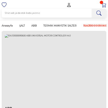
Anasayfa
ŞALT
ABB
TERMIK MANYETIK SALTER
1SAJ5