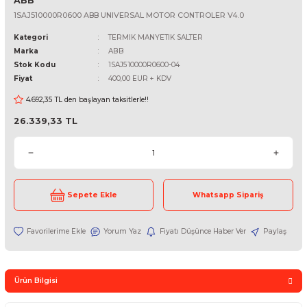
ABB
1SAJ510000R0600 ABB UNIVERSAL MOTOR CONTROLER V4.0
Kategori
TERMIK MANYETIK SALTER
Marka
ABB
Stok Kodu
1SAJ510000R0600-04
Fiyat
400,00 EUR + KDV
4.692,35 TL den başlayan taksitlerle!!
26.339,33 TL
Sepete Ekle
Whatsapp Sipari