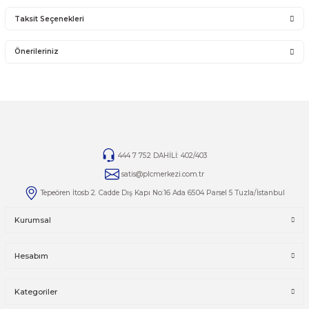
Ürün Bilgisi
Yorumlar
Taksit Seçenekleri
Bu ürüne ilk yorumu siz yapın!
Önerileriniz
Yorum Yaz
Bu ürünün fiyat bilgisi, resim, ürün açıklamalarında ve diğer kon
yetersiz gördüğünüz noktaları öneri formunu kullanarak tarafımı
iletebilirsiniz.
Görüş ve önerileriniz için teşekkür ederiz.
Ürün resmi kalitesiz, bozuk veya görüntülenemiyor.
444 7 752 DAHİLİ: 402/403
Ürün açıklamasında eksik bilgiler bulunuyor.