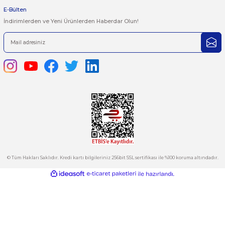
satis@plcmerkezi.com.tr
Ürün bilgilerinde hatalar bulunuyor.
Tepeören İtosb 2. Cadde Dış Kapı No:16 Ada 6504 Parsel 5 Tuzla/İ
Ürün fiyatı diğer sitelerden daha pahalı.
Bu ürüne benzer farklı alternatifler olmalı.
Kurumsal
Hesabım
Kategoriler
Gönder
E-Bülten
İndirimlerden ve Yeni Ürünlerden Haberdar Olun!